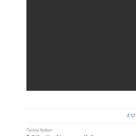
0
Προηγ Άρθρο