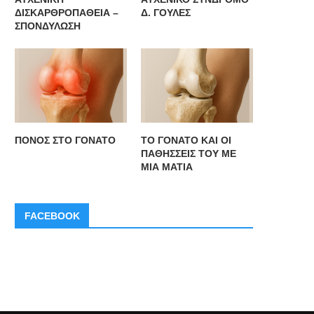
ΔΙΣΚΑΡΘΡΟΠΑΘΕΙΑ –
Δ. ΓΟΥΛΕΣ
ΣΠΟΝΔΥΛΩΣΗ
O IΣΑ ανακοινώνει την ίδρυση
Ο ΙΣΑ ζητά να ξεκινήσει διάλ
Ταμείου Επαγγελματικής
για την...
ΠΟΝΟΣ ΣΤΟ ΓΟΝΑΤΟ
ΤΟ ΓΟΝΑΤΟ ΚΑΙ ΟΙ
Ασφάλισης
ΠΑΘΗΣΣΕΙΣ ΤΟΥ ΜΕ
ΜΙΑ ΜΑΤΙΑ
FACEBOOK