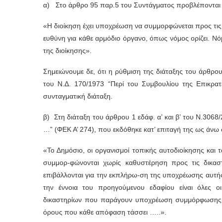
α) Στο άρθρο 95 παρ.5 του Συντάγματος προβλέπονται 
«Η διοίκηση έχει υποχρέωση να συμμορφώνεται προς τι
ευθύνη για κάθε αρμόδιο όργανο, όπως νόμος ορίζει. Νό
της διοίκησης».
Σημειώνουμε δε, ότι η ρύθμιση της διάταξης του άρθρο
του Ν.Δ. 170/1973 “Περί του Συμβουλίου της Επικρα
συνταγματική διάταξη.
β) Στη διάταξη του άρθρου 1 εδάφ. α’ και β’ του Ν.306
…” (ΦΕΚ Α’ 274), που εκδόθηκε κατ’ επιταγή της ως άνω σ
«Το Δημόσιο, οι οργανισμοί τοπικής αυτοδιοίκησης κα
συμμορ-φώνονται χωρίς καθυστέρηση προς τις δικαστ
επιβάλλονται για την εκπλήρω-ση της υποχρέωσης αυτής
την έννοια του προηγούμενου εδαφίου είναι όλες οι
δικαστηρίων που παράγουν υποχρέωση συμμόρφωσης ή είν
όρους που κάθε απόφαση τάσσει …..».