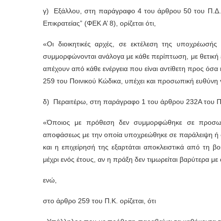
γ) Εξάλλου, στη παράγραφο 4 του άρθρου 50 του Π.Δ.
Επικρατείας” (ΦΕΚ Α’ 8), ορίζεται ότι,
«Οι διοικητικές αρχές, σε εκτέλεση της υποχρέωσή
συμμορφώνονται ανάλογα με κάθε περίπτωση, με θετική 
απέχουν από κάθε ενέργεια που είναι αντίθετη προς όσα
259 του Ποινικού Κώδικα, υπέχει και προσωπική ευθύνη
δ) Περαιτέρω, στη παράγραφο 1 του άρθρου 232Α του ΠΚ,
«Όποιος με πρόθεση δεν συμμορφώθηκε σε προσωριν
αποφάσεως με την οποία υποχρεώθηκε σε παράλειψη ή σ
και η επιχείρησή της εξαρτάται αποκλειστικά από τη β
μέχρι ενός έτους, αν η πράξη δεν τιμωρείται βαρύτερα με
ενώ,
στο άρθρο 259 του Π.Κ. ορίζεται, ότι