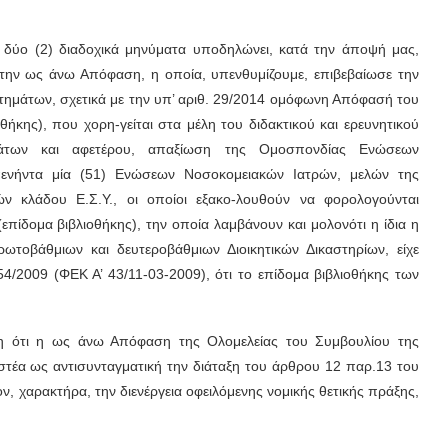
ύο (2) διαδοχικά μηνύματα υποδηλώνει, κατά την άποψή μας,
την ως άνω Απόφαση, η οποία, υπενθυμίζουμε, επιβεβαίωσε την
ητημάτων, σχετικά με την υπ’ αριθ. 29/2014 ομόφωνη Απόφασή του
θήκης), που χορη-γείται στα μέλη του διδακτικού και ερευνητικού
μάτων και αφετέρου, απαξίωση της Ομοσπονδίας Ενώσεων
πενήντα μία (51) Ενώσεων Νοσοκομειακών Ιατρών, μελών της
ών κλάδου Ε.Σ.Υ., οι οποίοι εξακο-λουθούν να φορολογούνται
πίδομα βιβλιοθήκης), την οποία λαμβάνουν και μολονότι η ίδια η
ρωτοβάθμιων και δευτεροβάθμιων Διοικητικών Δικαστηρίων, είχε
/2009 (ΦΕΚ Α’ 43/11-03-2009), ότι το επίδομα βιβλιοθήκης των
η ότι η ως άνω Απόφαση της Ολομελείας του Συμβουλίου της
οστέα ως αντισυνταγματική την διάταξη του άρθρου 12 παρ.13 του
ν, χαρακτήρα, την διενέργεια οφειλόμενης νομικής θετικής πράξης,