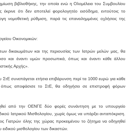
ημίωση βιβλιοθήκης, την οποία ενώ η Ολομέλεια του Συμβουλίου
έκρινε ότι δεν αποτελεί φορολογητέο εισόδημα, εντούτοις το
γη νομοθετική ρύθμιση, παρά τις επανειλημμένες οχλήσεις της
υργείου Οικονομικών:
των δικαιωμάτων και της περιουσίας των Ιατρών μελών μας, θα
όσο και έναντι υμών προσωπικά, όπως και έναντι κάθε άλλου
αστικής Αρχής».
ΣτΕ συνεπάγεται ετήσια επιβάρυνση περί τα 1000 ευρώ για κάθε
, όπως αποφάσισε το ΣτΕ, θα οδηγήσει σε επιστροφή φόρων
ητηθεί από την ΟΕΝΓΕ δύο φορές συνάντηση με το υπουργείο
δικού Ιατρικού Μισθολογίου, χωρίς όμως να υπάρξει ανταπόκριση.
ις Γιατρών όλης της χώρας προκειμένου το ζήτημα να οδηγηθεί
υ ειδικού μισθολογίου των δικαστών.