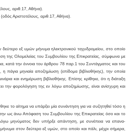
λους, αριθ.17, Αθήνα).
οδός Αριστοτέλους, αριθ.17, Αθήνα).
ν δεύτερο εξ υμών μήνυμα ηλεκτρονικού ταχυδρομείου, στο οποίο
αση της Ολομελείας του Συμβουλίου της Επικρατείας, σύμφωνα με
μα, κατά την έννοια του άρθρου 78 παρ.1 του Συντάγματος και του
 η πάγια μηνιαία αποζημίωση (επίδομα βιβλιοθήκης), την οποία
ινάρια και ενημέρωση βιβλιοθήκης. Επίσης κρίθηκε, ότι η διάταξη
ι την φορολόγηση της εν λόγω αποζημίωσης, είναι ανίσχυρη και
ηκε το αίτημα να υπάρξει μία συνάντηση για να συζητηθεί τόσο η
την ως άνω Απόφαση του Συμβουλίου της Επικρατείας όσο και το
ν λόγω μηνύματος δεν υπήρξε απάντηση, με συνέπεια να επανα-
νυμα στον δεύτερο εξ υμών, στο οποίο και πάλι, μέχρι σήμερα,