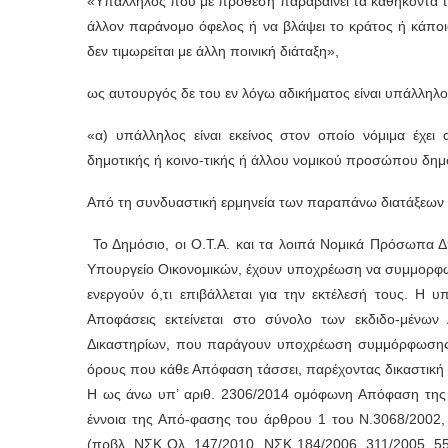
«Υπάλληλος που με πρόθεση παραβαίνει τα καθήκοντα τ
άλλον παράνομο όφελος ή να βλάψει το κράτος ή κάποιο
δεν τιμωρείται με άλλη ποινική διάταξη»,
ως αυτουργός δε του εν λόγω αδικήματος είναι υπάλληλος
«α) υπάλληλος είναι εκείνος στον οποίο νόμιμα έχει
δημοτικής ή κοινο-τικής ή άλλου νομικού προσώπου δημο
Από τη συνδυαστική ερμηνεία των παραπάνω διατάξεων κ
Το Δημόσιο, οι Ο.Τ.Α. και τα λοιπά Νομικά Πρόσωπα Δ
Υπουργείο Οικονομικών, έχουν υποχρέωση να συμμορφών
ενεργούν ό,τι επιβάλλεται για την εκτέλεσή τους. Η 
Αποφάσεις εκτείνεται στο σύνολο των εκδιδο-μένων 
Δικαστηρίων, που παράγουν υποχρέωση συμμόρφωσης ή εί
όρους που κάθε Απόφαση τάσσει, παρέχοντας δικαστική 
Η ως άνω υπ’ αριθ. 2306/2014 ομόφωνη Απόφαση της Ο
έννοια της Από-φασης του άρθρου 1 του Ν.3068/2002, 
(πρβλ. ΝΣΚ Ολ. 147/2010, ΝΣΚ 184/2006, 311/2005, 555