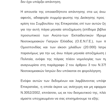
δεν έχει υπάρξει απάντηση.
Η απουσία της οποιασδήποτε απάντησης στα ως άνω δ
αφενός, αδιαφορία συμμόρ-φωσης της Διοίκησης προς 
κρίση του Συμβουλίου της Επικρατείας επί των αυτών ζ
για την αυτή πάγια μηνιαία αποζημίωση (επίδομα βιβλιο
προσωπικού των Ανώτα-των Εκπαιδευτικών Ιδρυ
Νοσοκομειακών Γιατρών Ελλάδας (Ο.Ε.Ν.Γ.Ε.), των 
Ομοσπονδίας και των είκοσι χιλιάδων (20.000) Ιατρ
παρανόμως για την ως άνω πάγια μηνιαία αποζημίωση (ε
Πολιτεία, ενόψει της πάγιας πλέον νομολογίας των π
αναγνωρίσει στη παράγραφο 2 του άρθρου 3 του Ν.3754
Νοσοκομειακών Ιατρών δεν υπόκειται σε φορολόγηση.
Ενόψει αυτών των δεδομένων και λαμβάνοντας υπόψ
Επικρατείας, η οποία έκρινε ως ανίσχυρη και μη εφαρμ
Ν.3052/2002, επιτάσσει, ως εκ του δεσμευτικού της, πλέο
είμαστε υποχρεωμένοι να σας επισημάνουμε τα εξής: