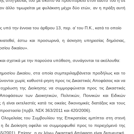
ης υπη-ρεσίας του με σκοπό να προσπορίσει στον εαυτό του ή σε
ν άλλο τιμωρείται με φυλάκιση μέχρι δύο ετών, αν η πράξη αυτή
 υπό την έννοια του άρθρου 13, περ. α’ του Π.Κ., κατά το οποίο
 ανατεθεί, έστω και προσωρινά, η άσκηση υπηρεσίας δημόσιας,
σίου δικαίου».
αι σχετικά με την παρούσα υπόθεση, συνάγονται τα ακόλουθα:
ημοσίου Δικαίου, στα οποία συμπεριλαμβάνεται προδήλως και το
ονται χωρίς καθυστέ-ρηση προς τις Δικαστικές Αποφάσεις και να
υποχρέωση της Διοίκησης να συμμορφώνεται προς τις Δικαστικές
Αποφάσεων των Διοικητικών, Πολιτικών, Ποινικών και Ειδικών
ναι εκτελεστές κατά τις οικείες δικονομικές διατάξεις και τους
προστασία (πρβλ. ΝΣΚ 363/2011 και 420/2006).
λομελείας του Συμβουλίου της Επικρατείας εμπίπτει στη στενή
η δε Διοίκηση οφείλει να συμμορφωθεί προς το περιεχόμενό της
/2001). Επίσης, η εν λόγω Δικαστική Απόφαση είναι δεσμευτική,