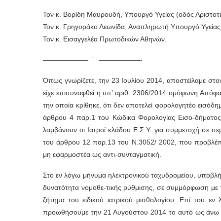
Τον κ. Βορίδη Μαυρουδή, Υπουργό Υγείας (οδός Αριστοτέ
Τον κ. Γρηγοράκο Λεωνίδα, Αναπληρωτή Υπουργό Υγείας (
Τον κ. Εισαγγελέα Πρωτοδικών Αθηνών.
——————– ¨ ——————-
Όπως γνωρίζετε, την 23 Ιουλίου 2014, αποστείλαμε στο
είχε επισυναφθεί η υπ’ αριθ. 2306/2014 ομόφωνη Απόφ
την οποία κρίθηκε, ότι δεν αποτελεί φορολογητέο εισόδη
άρθρου 4 παρ.1 του Κώδικα Φορολογίας Εισο-δήματος,
λαμβάνουν οι Ιατροί κλάδου Ε.Σ.Υ. για συμμετοχή σε σεμ
του άρθρου 12 παρ.13 του Ν.3052/ 2002, που προβλέπε
μη εφαρμοστέα ως αντι-συνταγματική.
Στο εν λόγω μήνυμα ηλεκτρονικού ταχυδρομείου, υποβλήθ
δυνατότητα νομοθε-τικής ρύθμισης, σε συμμόρφωση με 
ζήτημα του ειδικού ιατρικού μισθολογίου. Επί του ε
προωθήσουμε την 21 Αυγούστου 2014 το αυτό ως άνω μή