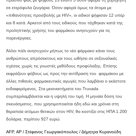
πράσινο φως με ψήφους 19 έναντι 3 όσον αφορά τη χορήγηση
σε ετερόφυλα ζευγάρια. Όσον αφορά όμως τα άτομα με
«πιθανότητες προσβολής με HIV», οι ειδικοί ψήφισαν 12 υπέρ
και 8 κατά. Αρκετοί από τους ειδικούς που τάχθηκαν κατά της
προληπτικής χρήσης του φαρμάκου ανησυχούν για τις
παρενέργειες.
Άλλοι πάλι ανησυχούν μήπως το νέο φάρμακο κάνει τους
ανθρώπους απρόσεκτους και τους ωθήσει σε σεξουαλικές
σχέσεις χωρίς τις γνωστές μεθόδους προφύλαξης. Επίσης
εκφράζουν φόβους ως προς την αντίδραση του φαρμάκου με
άλλες πιθανές φαρμακευτικές αγωγές που λαμβάνει ο εκάστοτε
ενδιαφερόμενος. Στα μειονεκτήματα του Truvada
συμπεριλαμβάνεται και η υψηλή του τιμή. Η μηναία δόση του
σκευάσματος, που χρησιμοποιείται ήδη εδώ και χρόνια στη
θεραπεία ατόμων θετικών στον HIV, θα κοστίζει στις ΗΠΑ 1.200
δολάρια, περίπου 927 ευρώ.
ΑFP, ΑP / Στέφανος Γεωργακόπουλος / Δήμητρα Κυρανούδη