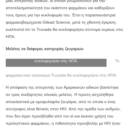
μιας επιτροπής ειδικών, οι οποίοι γνωμοδοτούν για την
αποτελεσματικότητά του εκάστοτε φαρμάκου και καθορίζουν
τους όρους για την κυκλοφορία του. Έτσι η παρασκευάστρια
φαρμακοβιομηχανία Gilead Science, μετά τη χθεσινή έγκριση,
ευελπιστεί ότι το Truvada θα κυκλοφορήσει σύντομα ευρέως στις
ΗΠΑ.
Μελέτες σε διάφορες κατηγορίες ζευγαριών
To φαρμακευτικό σκεύασμα Truvada θα
κυκλοφορήσει στις ΗΠΑ.
To
φαρμακευτικό σκεύασμα Truvada θα κυκλοφορήσει στις ΗΠΑ
Η απόφαση της επιτροπής των Aμερικανών ειδικών βασίστηκε
σε τρεις ανεξάρτητες κλινικές μελέτες. Η πρώτη ασχολήθηκε
αποκλειστικά με ομοφυλόφιλα ζευγάρια, από το οποία ο ένας
σύντροφος είναι θετικός στον HIV. Από την ομάδα των ανδρών,
που δεν είχαν προσβληθεί από τον ιό και έκαναν χρήση του
προληπτικού φαρμάκου, η πιθανότητα προσβολής με HIV ήταν