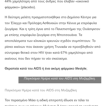
44% χαμηλότερη από τους άνδρες που έλαβαν «εικονικό
φάρμακο» (placebo).
Η δεύτερη μελέτη πραγματοποιήθηκε στο Δημόσιο Κέντρο για
τον Έλεγχο και Πρόληψη Ασθενειών στην Κένυα με ετερόφυλα
ζευγάρια. Και η τρίτη έγινε από το Πανεπιστήμιο της Ουάσιγκτον
με επίσης ετερόφυλα ζευγάρια στη Μποτσουάνα. Τα
αποτελέσματα των κλινικών ερευνών σχεδόν συμπίπτουν. Το
ρίσκο εκείνων που έκαναν χρήση Truvada να προσβληθούν από
σύντροφο θετικό στον HIV ήταν κατά 67% χαμηλότερο από
εκείνους που δεν πήραν το νέο σκεύασμα.
Θεραπεία κατά του ΑΙDS ή ένα ακόμη φάρμακο lifestyle;
Παγκόσμια Ημέρα κατά του AIDS στη Μοζαμβίκη.
Παγκόσμια Ημέρα κατά του AIDS στη Μοζαμβίκη
Toν περασμένο Μάιο η ειδική επιτροπή έδωσε εν τέλει το