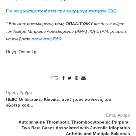
Για να χρησιμοποιήσετε την εφαρμογή πατήστε ΕΔΩ
* Εάν είστε ασφαλισμένος
τέως ΟΠΑΔ-ΤΥΔΚΥ
και δε γνωρίζετε
τον Αριθμό Μητρώου Ασφαλισμένου (ΑΜΑ) ΙΚΑ-ΕΤΑΜ, μπορείτε
να τον βρείτε
πατώντας ΕΔΩ
Πηγή: Onmed.gr
0
Προηγ Άρθρο
ΠΕΙΚ: Οι Ιδιωτικές Κλινικές αναζητούν ασθενείς του
εξωτερικού…
Επομ Άρθρο
Autoimmune Thrombotic Thrombocytopenic Purpura:
Two Rare Cases Associated with Juvenile Idiopathic
Arthritis and Multiple Sclerosis