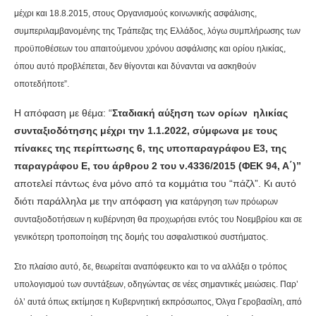
μέχρι και 18.8.2015, στους Οργανισμούς κοινωνικής ασφάλισης,
συμπεριλαμβανομένης της Τράπεζας της Ελλάδος, λόγω συμπλήρωσης των
προϋποθέσεων του απαιτούμενου χρόνου ασφάλισης και ορίου ηλικίας,
όπου αυτό προβλέπεται, δεν θίγονται και δύνανται να ασκηθούν
οποτεδήποτε”.
Η απόφαση με θέμα: “
Σταδιακή αύξηση των ορίων ηλικίας
συνταξιοδότησης μέχρι την 1.1.2022, σύμφωνα με τους
πίνακες της περίπτωσης 6, της υποπαραγράφου Ε3, της
παραγράφου Ε, του άρθρου 2 του ν.4336/2015 (ΦΕΚ 94, Α΄)”
αποτελεί πάντως ένα μόνο από τα κομμάτια του “πάζλ”. Κι αυτό
διότι παράλληλα με την απόφαση για
κατάργηση των πρόωρων
συνταξιοδοτήσεων η κυβέρνηση θα προχωρήσει εντός του Νοεμβρίου και σε
γενικότερη τροποποίηση της δομής του ασφαλιστικού συστήματος.
Στο πλαίσιο αυτό, δε, θεωρείται αναπόφευκτο και το να αλλάξει ο τρόπος
υπολογισμού των συντάξεων, οδηγώντας σε νέες σημαντικές μειώσεις. Παρ’
όλ’ αυτά όπως εκτίμησε
η Κυβερνητική εκπρόσωπος, Όλγα Γεροβασίλη, από