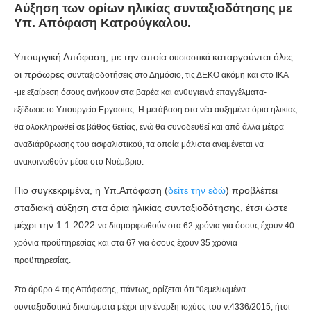
Αύξηση των ορίων ηλικίας συνταξιοδότησης με
Υπ. Απόφαση Κατρούγκαλου.
Υπουργική Απόφαση, με την οποία
καταργούνται όλες
ουσιαστικά
οι πρόωρες
συνταξιοδοτήσεις στο Δημόσιο, τις ΔΕΚΟ ακόμη και στο ΙΚΑ
-με εξαίρεση όσους ανήκουν στα βαρέα και ανθυγιεινά επαγγέλματα-
εξέδωσε το Υπουργείο Εργασίας.
Η μετάβαση στα νέα αυξημένα όρια ηλικίας
θα ολοκληρωθεί σε βάθος 6ετίας, ενώ θα συνοδευθεί και από άλλα μέτρα
αναδιάρθρωσης του ασφαλιστικού, τα οποία μάλιστα αναμένεται να
ανακοινωθούν μέσα στο Νοέμβριο.
Πιο συγκεκριμένα, η Υπ.Απόφαση (
δείτε την εδώ
) προβλέπει
σταδιακή αύξηση στα όρια ηλικίας συνταξιοδότησης, έτσι ώστε
μέχρι την 1.1.2022
να διαμορφωθούν στα 62 χρόνια για όσους έχουν 40
χρόνια προϋπηρεσίας και στα 67 για όσους έχουν 35 χρόνια
προϋπηρεσίας.
Στο άρθρο 4 της Απόφασης, πάντως, ορίζεται ότι “θεμελιωμένα
συνταξιοδοτικά δικαιώματα μέχρι την έναρξη ισχύος του ν.4336/2015, ήτοι