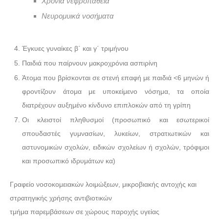
Χρόνια νεφροπάθεια
Νευρομυικά νοσήματα
Έγκυες γυναίκες β΄ και γ΄ τριμήνου
Παιδιά που παίρνουν μακροχρόνια ασπιρίνη
Άτομα που βρίσκονται σε στενή επαφή με παιδιά <6 μηνών ή
φροντίζουν άτομα με υποκείμενο νόσημα, τα οποία
διατρέχουν αυξημένο κίνδυνο επιπλοκών από τη γρίπη
Οι κλειστοί πληθυσμοί (προσωπικό και εσωτερικοί
σπουδαστές γυμνασίων, λυκείων, στρατιωτικών και
αστυνομικών σχολών, ειδικών σχολείων ή σχολών, τρόφιμοι
και προσωπικό ιδρυμάτων κα)
Γραφείο νοσοκομειακών λοιμώξεων, μικροβιακής αντοχής και
στρατηγικής χρήσης αντιβιοτικών
τμήμα παρεμβάσεων σε χώρους παροχής υγείας