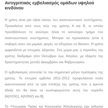
Αντιγριπικός εμβολιασμός ομάδων υψηλού
κινδύνου
Η γρίπη είναι μία οξεία νόσος του αναπνευστικού συστήματος.
Προκαλείται από τους ιούς της γρίπης Α και Β, οι οποίοι
προσβάλλουν το ανώτερο ή/και το κατώτερο τμήμα του
αναπνευστικού συστήματος. Μπορεί να προκαλέσει ήπια ή
σοβαρή νόσο και μερικές φορές να οδηγήσει σε θάνατο. Η γρίπη
εμφανίζεται με εποχικές εξάρσεις. Στη χώρα μας η περίοδος της
γρίπης διαδράμει από Οκτώβριο έως Απρίλιο, με έξαρση της
δραστηριότητας μεταξύ Δεκεμβρίου και Φεβρουαρίου.
Ο εμβολιασμός αποτελεί το πιο σημαντικό μέτρο πρόληψης της
γρίπης. Το εποχικό εμβόλιο 2011-2012 προφυλάσσει πολύ
ικανοποιητικά από τα τρία στελέχη της γρίπης που η έρευνα
έδειξε ότι θα είναι τα κυκλοφορούντα αυτή την περίοδο
[Α(Η1Ν1), Α(Η3Ν2) και Β].
To Yπουργείο Υγείας και Κοινωνικής Αλληλεγγύης έχει εκδώσει