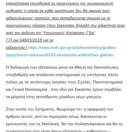
επανεξετάσει νομοθετικά το περιεχόμενο της συγκεκριμένης
ρύθμισης η οποία σε κάθε περίπτωση δεν θα αφορά τους
ειδικευόμενους γιατρούς που εκπαιδεύονται σήμερα με το
προηγούμενο πλαίσιο (που ξεκίνησαν δηλαδή την ειδικότητα πριν
από την έκδοση της Υπουργικής Απόφασης Γ5α/
Γ.Π.οικ.64843/2018 για τις
ειδικότητες)
https://www.moh.gov.gr/articles/ministry/grafeio-
typoy/press-releases/6143-eksetaseis-eidikothtas-giatrwn
.
Η διεξαγωγή των εξετάσεων μόνο σε Αθήνα και Θεσσαλονίκη,
υποβαθμίζει και απαξιώνει επιστημονικά τις υπόλοιπες πέντε
πόλεις με τις αντίστοιχες Ιατρικές τους Σχολές, Πανεπιστημιακά
και Γενικά Νοσοκομεία , που εδώ και δεκαετίες έχουν συμβάλει
τα μέγιστα στην εκπαίδευση χιλιάδων νέων γιατρών.
Στην ουσία του ζητήματος, θεωρούμε ότι η εφαρμογή του
άρθρου αυτού, αντί να περιορίσει όπως διατείνονται οι
εμπνευστές του τη διαπλοκή, θα την πολλαπλασιάσει και θα τη
συγκεντρώσει στα χέρια λίγων εξεταστών – καθηγητών –