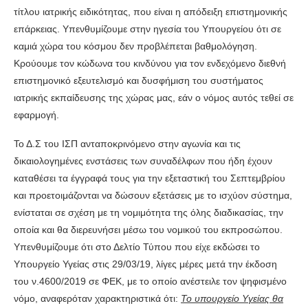
τίτλου ιατρικής ειδικότητας, που είναι η απόδειξη επιστημονικής
επάρκειας. Υπενθυμίζουμε στην ηγεσία του Υπουργείου ότι σε
καμιά χώρα του κόσμου δεν προβλέπεται βαθμολόγηση.
Κρούουμε τον κώδωνα του κινδύνου για τον ενδεχόμενο διεθνή
επιστημονικό εξευτελισμό και δυσφήμιση του συστήματος
ιατρικής εκπαίδευσης της χώρας μας, εάν ο νόμος αυτός τεθεί σε
εφαρμογή.
Το Δ.Σ του ΙΣΠ ανταποκρινόμενο στην αγωνία και τις
δικαιολογημένες ενστάσεις των συναδέλφων που ήδη έχουν
καταθέσει τα έγγραφά τους για την εξεταστική του Σεπτεμβρίου
και προετοιμάζονται να δώσουν εξετάσεις με το ισχύον σύστημα,
ενίσταται σε σχέση με τη νομιμότητα της όλης διαδικασίας, την
οποία και θα διερευνήσει μέσω του νομικού του εκπροσώπου.
Υπενθυμίζουμε ότι στο Δελτίο Τύπου που είχε εκδώσει το
Υπουργείο Υγείας στις 29/03/19, λίγες μέρες μετά την έκδοση
του ν.4600/2019 σε ΦΕΚ, με το οποίο ανέστειλε τον ψηφισμένο
νόμο, αναφερόταν χαρακτηριστικά ότι:
Το υπουργείο Υγείας θα