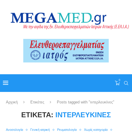
0
Αρχική
Ετικέτες
Posts tagged with "ιντερλευκίνες"
ΕΤΙΚΈΤΑ:
ΙΝΤΕΡΛΕΥΚΊΝΕΣ
Ανοσολογία
Γενική ιατρική
Ρευματολογία
Χωρίς κατηγορία