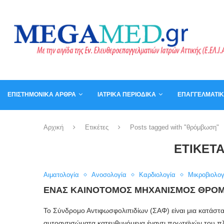
ΕΠΙΣΤΗΜΟΝΙΚΆ ΆΡΘΡΑ
ΙΑΤΡΙΚΆ ΠΕΡΙΟΔΙΚΆ
ΕΠΑΓΓΕΛΜΑΤΙ
ΚΑΛΆΘΙ
ΒΙΒΛΊΑ
Αρχική
Ετικέτες
Posts tagged with "θρόμβωση"
ΕΤΙΚΈΤ
Αιματολογία
Ανοσολογία
Καρδιολογία
Μικροβιολογ
ΈΝΑΣ ΚΑΙΝΟΤΌΜΟΣ ΜΗΧΑΝΙΣΜΌΣ ΘΡΌΜ
Το Σύνδρομο Αντιφωσφολιπιδίων (ΣΑΦ) είναι μια κατάσ
αυτοαντισώματα κατευθυνόμενα έναντι πρωτεϊνών του π