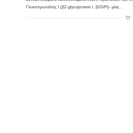
Γλυκοπρωτεΐνης Ι (β2-glycoprotein I, β2GPI)- μίας…