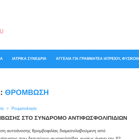
ΚΆ
ΙΑΤΡΙΚΆ ΣΥΝΈΔΡΙΑ
ΑΓΓΕΛΊΑ ΓΙΑ ΓΡΑΜΜΑΤΈΑ ΙΑΤΡΕΊΟΥ, ΦΥΣΙΚ
Α:
ΘΡΌΜΒΩΣΗ
ία
Ρευματολογία
ΒΩΣΗΣ ΣΤΟ ΣΎΝΔΡΟΜΟ ΑΝΤΙΦΩΣΦΟΛΙΠΙΔΊΩΝ
ταση αυτοάνοσης θρομβοφιλίας διαμεσολαβούμενη από
λάσματος που δεσμεύουν φωσφολιπίδια, κυρίως έναντι της β2