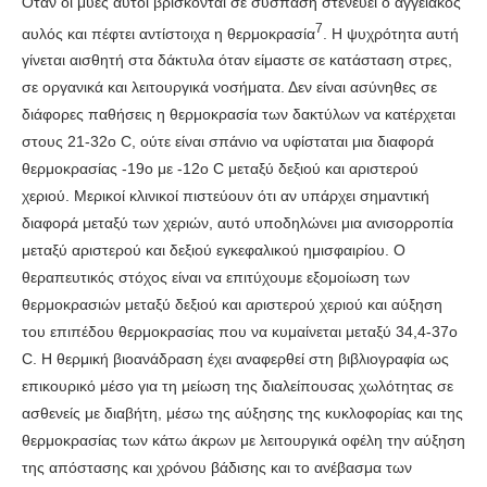
Όταν οι μύες αυτοί βρίσκονται σε σύσπαση στενεύει ο αγγειακός
7
αυλός και πέφτει αντίστοιχα η θερμοκρασία
. Η ψυχρότητα αυτή
γίνεται αισθητή στα δάκτυλα όταν είμαστε σε κατάσταση στρες,
σε οργανικά και λειτουργικά νοσήματα. Δεν είναι ασύνηθες σε
διάφορες παθήσεις η θερμοκρασία των δακτύλων να κατέρχεται
στους 21-32ο C, ούτε είναι σπάνιο να υφίσταται μια διαφορά
θερμοκρασίας -19ο με -12o C μεταξύ δεξιού και αριστερού
χεριού. Μερικοί κλινικοί πιστεύουν ότι αν υπάρχει σημαντική
διαφορά μεταξύ των χεριών, αυτό υποδηλώνει μια ανισορροπία
μεταξύ αριστερού και δεξιού εγκεφαλικού ημισφαιρίου. Ο
θεραπευτικός στόχος είναι να επιτύχουμε εξομοίωση των
θερμοκρασιών μεταξύ δεξιού και αριστερού χεριού και αύξηση
του επιπέδου θερμοκρασίας που να κυμαίνεται μεταξύ 34,4-37o
C. Η θερμική βιοανάδραση έχει αναφερθεί στη βιβλιογραφία ως
επικουρικό μέσο για τη μείωση της διαλείπουσας χωλότητας σε
ασθενείς με διαβήτη, μέσω της αύξησης της κυκλοφορίας και της
θερμοκρασίας των κάτω άκρων με λειτουργικά οφέλη την αύξηση
της απόστασης και χρόνου βάδισης και το ανέβασμα των