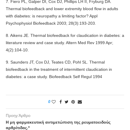
7. Fiero PL, Galper DI, Cox DJ, Phillips LH II, Fryburg DA.
Thermal biofeedback and lower extremity blood flow in adults
with diabetes: is neuropathy a limiting factor? Appl
Psychophysiol Biofeedback 2003; 28(3):193-203.
8. Aikens JE. Thermal biofeedback for claudication in diabetes: a
literature review and case study. Altern Med Rev 1999 Apr;
4(2):104-10.
9. Saunders JT, Cox DJ, Teates CD, Pohl SL. Thermal
biofeedback in the treatment of intermittent claudication in
diabetes: a case study. Biofeedback Self Regul 1994
0
Προηγ Άρθρο
Η μη φαρμακευτική αντιμετώπιση της ρευματοειδούς
αρθρίτιδας.*