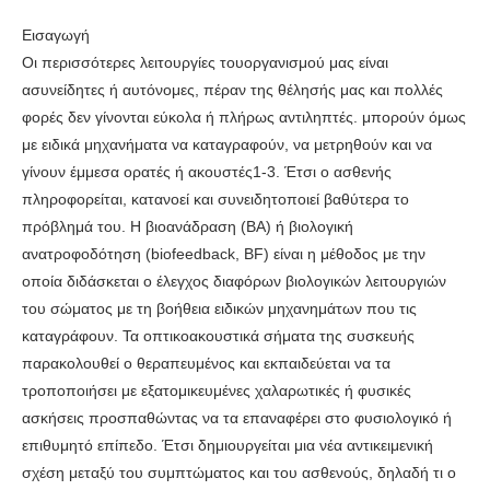
Εισαγωγή
Οι περισσότερες λειτουργίες τουοργανισμού μας είναι
ασυνείδητες ή αυτόνομες, πέραν της θέλησής μας και πολλές
φορές δεν γίνονται εύκολα ή πλήρως αντιληπτές. μπορούν όμως
με ειδικά μηχανήματα να καταγραφούν, να μετρηθούν και να
γίνουν έμμεσα ορατές ή ακουστές1-3. Έτσι ο ασθενής
πληροφορείται, κατανοεί και συνειδητοποιεί βαθύτερα το
πρόβλημά του. H βιοανάδραση (ΒΑ) ή βιολογική
ανατροφοδότηση (biofeedback, BF) είναι η μέθοδος με την
οποία διδάσκεται ο έλεγχος διαφόρων βιολογικών λειτουργιών
του σώματος με τη βοήθεια ειδικών μηχανημάτων που τις
καταγράφουν. Τα οπτικοακουστικά σήματα της συσκευής
παρακολουθεί ο θεραπευμένος και εκπαιδεύεται να τα
τροποποιήσει με εξατομικευμένες χαλαρωτικές ή φυσικές
ασκήσεις προσπαθώντας να τα επαναφέρει στο φυσιολογικό ή
επιθυμητό επίπεδο. Έτσι δημιουργείται μια νέα αντικειμενική
σχέση μεταξύ του συμπτώματος και του ασθενούς, δηλαδή τι ο