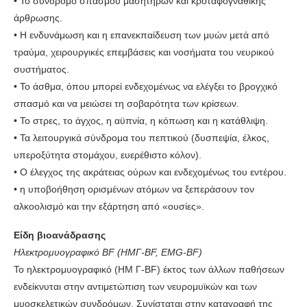
• Το σύνδρομο σπασμού μασητήρων και κροταφογναθικής
άρθρωσης.
• Η ενδυνάμωση και η επανεκπαίδευση των μυών μετά από
τραύμα, χειρουργικές επεμβάσεις και νοσήματα του νευρικού
συστήματος.
• To άσθμα, όπου μπορεί ενδεχομένως να ελέγξει το βρογχικό
σπασμό και να μειώσει τη σοβαρότητα των κρίσεων.
• Το στρες, το άγχος, η αϋπνία, η κόπωση και η κατάθλιψη.
• Τα λειτουργικά σύνδρομα του πεπτικού (δυσπεψία, έλκος,
υπεροξύτητα στομάχου, ευερέθιστο κόλον).
• Ο έλεγχος της ακράτειας ούρων και ενδεχομένως του εντέρου.
• η υποβοήθηση ορισμένων ατόμων να ξεπεράσουν τον
αλκοολισμό και την εξάρτηση από «ουσίες».
Είδη βιοανάδρασης
Ηλεκτρομυογραφικό ΒF (HΜΓ-BF, EΜG-BF)
Το ηλεκτρομυογραφικό (ΗΜ Γ-ΒF) έκτος των άλλων παθήσεων
ενδείκνυται στην αντιμετώπιση των νευρομυϊκών και των
μυοσκελετικών συνδρόμων. Συνίσταται στην καταγραφή της