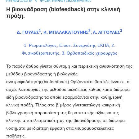
ΡΕΥΜΑΤΟΛΟΓΊΑ
ΦΥΣΙΑΤΡΙΚΉ/ΦΥΣΙΚΟΘΕΡΑΠΕΊΑ
Η βιοανάδραση (biofeedback) στην κλινική
πράξη.
1
2
3
Δ. ΓΟΥΛΕΣ
, Κ. ΜΠΑΛΑΚΑΤΟΥΝΗΣ
, Α. ΑΓΓΟΥΛΕΣ
1. Ρευματολόγος, Επιστ. Συνεργάτης ΕΚΠΑ, 2.
Φυσικοθεραπευτής, 3. Ορθοπαιδικός χειρουργός
Το παρόν άρθρο γίνεται σύντομη και περιεκτική ανασκόπηση της
μεθόδου βιοανάδρασης ή βιολογικής
ανατροφοδότησης(biofeedback).Ορίζονται οι βασικές έννοιες, οι
αρχές λειτουργίας της μεθόδου,οιενδείξεις καθώς καιτα διάφορα
είδη βιοανάδρασης τα οποία εφαρμόζονται στην καθημερινή
κλινική πράξη. Τέλος,στο β΄μέρος γίνεταιεπιλογή καικριτική
βιβλιογραφική παρουσίαση της θεραπευτικής αξίας καιτης
κλινικής αποτελεσματικότητας της βιοανάδρασης σε διάφορα
νοσήματα με ιδιαίτερη έμφαση στις νευρομυοσκελετικές
παθήσεις.