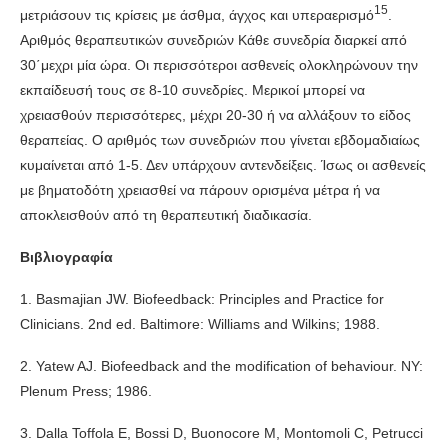
15
μετριάσουν τις κρίσεις με άσθμα, άγχος και υπεραερισμό
.
Αριθμός θεραπευτικών συνεδριών Κάθε συνεδρία διαρκεί από
30΄μεχρι μία ώρα. Οι περισσότεροι ασθενείς ολοκληρώνουν την
εκπαίδευσή τους σε 8-10 συνεδρίες. Μερικοί μπορεί να
χρειασθούν περισσότερες, μέχρι 20-30 ή να αλλάξουν το είδος
θεραπείας. Ο αριθμός των συνεδριών που γίνεται εβδομαδιαίως
κυμαίνεται από 1-5. Δεν υπάρχουν αντενδείξεις. Ίσως οι ασθενείς
με βηματοδότη χρειασθεί να πάρουν ορισμένα μέτρα ή να
αποκλεισθούν από τη θεραπευτική διαδικασία.
Βιβλιογραφία
1. Basmajian JW. Biofeedback: Principles and Practice for
Clinicians. 2nd ed. Baltimore: Williams and Wilkins; 1988.
2. Yatew AJ. Biofeedback and the modification of behaviour. NY:
Plenum Press; 1986.
3. Dalla Toffola E, Bossi D, Buonocore M, Montomoli C, Petrucci