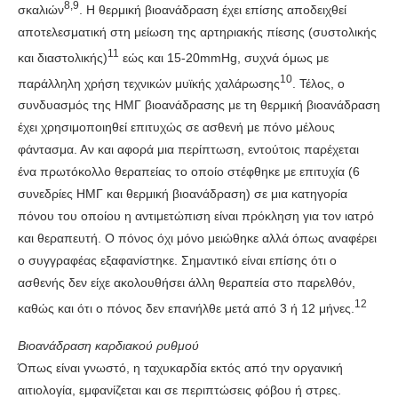
8,9
σκαλιών
. Η θερμική βιοανάδραση έχει επίσης αποδειχθεί
αποτελεσματική στη μείωση της αρτηριακής πίεσης (συστολικής
11
και διαστολικής)
εώς και 15-20mmHg, συχνά όμως με
10
παράλληλη χρήση τεχνικών μυϊκής χαλάρωσης
. Τέλος, ο
συνδυασμός της ΗΜΓ βιοανάδρασης με τη θερμική βιοανάδραση
έχει χρησιμοποιηθεί επιτυχώς σε ασθενή με πόνο μέλους
φάντασμα. Αν και αφορά μια περίπτωση, εντούτοις παρέχεται
ένα πρωτόκολλο θεραπείας το οποίο στέφθηκε με επιτυχία (6
συνεδρίες ΗΜΓ και θερμική βιοανάδραση) σε μια κατηγορία
πόνου του οποίου η αντιμετώπιση είναι πρόκληση για τον ιατρό
και θεραπευτή. Ο πόνος όχι μόνο μειώθηκε αλλά όπως αναφέρει
ο συγγραφέας εξαφανίστηκε. Σημαντικό είναι επίσης ότι ο
ασθενής δεν είχε ακολουθήσει άλλη θεραπεία στο παρελθόν,
12
καθώς και ότι ο πόνος δεν επανήλθε μετά από 3 ή 12 μήνες.
Βιοανάδραση καρδιακού ρυθμού
Όπως είναι γνωστό, η ταχυκαρδία εκτός από την οργανική
αιτιολογία, εμφανίζεται και σε περιπτώσεις φόβου ή στρες.