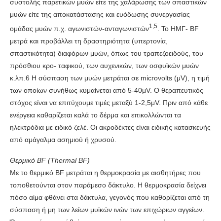
συστολής παρετικών μυών είτε της χαλάρωσης των σπαστικών
μυών είτε της αποκατάστασης και ευόδωσης συνεργασίας
1,5
ομάδας μυών π.χ. αγωνιστών-ανταγωνιστών
. Το ΗΜΓ- BF
μετρά και προβάλλει τη δραστηριότητα (υπερτονία,
σπαστικότητα) διαφόρων μυών, όπως του τραπεζοειδούς, του
πρόσθιου κρο- ταφικού, των αυχενικών, των οσφυϊκών μυών
κ.λπ.6 Η σύσπαση των μυών μετράται σε microvolts (μV), η τιμή
των οποίων συνήθως κυμαίνεται από 5-40μV. Ο θεραπευτικός
στόχος είναι να επιτύχουμε τιμές μεταξύ 1-2,5μV. Πριν από κάθε
ενέργεια καθαρίζεται καλά το δέρμα και επικολλώνται τα
ηλεκτρόδια με ειδικό ζελέ. Οι ακροδέκτες είναι ειδικής κατασκευής
από αμάγαλμα ασημιού ή χρυσού.
Θερμικό BF (Thermal BF)
Με το θερμικό ΒF μετράται η θερμοκρασία με αισθητήρες που
τοποθετούνται στον παράμεσο δάκτυλο. Η θερμοκρασία δείχνει
πόσο αίμα φθάνει στα δάκτυλα, γεγονός που καθορίζεται από τη
σύσπαση ή μη των λείων μυϊκών ινών των επιχώριων αγγείων.