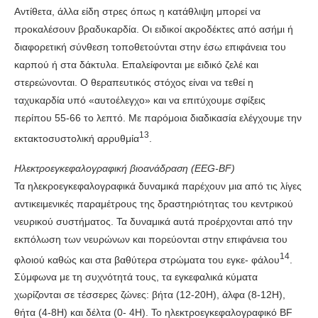
Αντίθετα, άλλα είδη στρες όπως η κατάθλιψη μπορεί να
προκαλέσουν βραδυκαρδία. Οι ειδικοί ακροδέκτες από ασήμι ή
διαφορετική σύνθεση τοποθετούνται στην έσω επιφάνεια του
καρπού ή στα δάκτυλα. Επαλείφονται με ειδικό ζελέ και
στερεώνονται. Ο θεραπευτικός στόχος είναι να τεθεί η
ταχυκαρδία υπό «αυτοέλεγχο» και να επιτύχουμε σφίξεις
περίπου 55-66 το λεπτό. Με παρόμοια διαδικασία ελέγχουμε την
13
εκτακτοσυστολική αρρυθμία
.
Ηλεκτροεγκεφαλογραφική βιοανάδραση (EEG-ΒF)
Τα ηλεκροεγκεφαλογραφικά δυναμικά παρέχουν μια από τις λίγες
αντικειμενικές παραμέτρους της δραστηριότητας του κεντρικού
νευρικού συστήματος. Τα δυναμικά αυτά προέρχονται από την
εκπόλωση των νευρώνων και πορεύονται στην επιφάνεια του
14
φλοιού καθώς και στα βαθύτερα στρώματα του εγκε- φάλου
.
Σύμφωνα με τη συχνότητά τους, τα εγκεφαλικά κύματα
χωρίζονται σε τέσσερες ζώνες: βήτα (12-20Η), άλφα (8-12Η),
θήτα (4-8Η) και δέλτα (0- 4Η). Το ηλεκτροεγκεφαλογραφικό ΒF