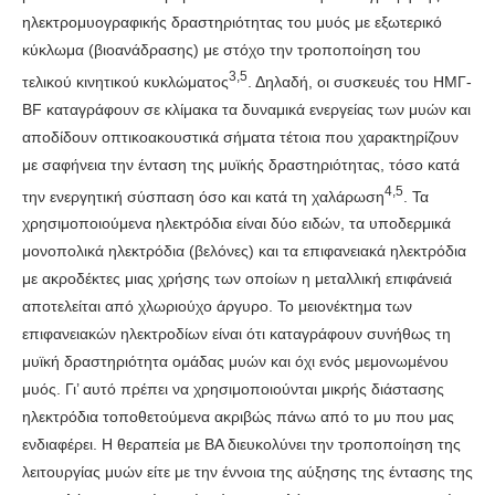
ηλεκτρομυογραφικής δραστηριότητας του μυός με εξωτερικό
κύκλωμα (βιοανάδρασης) με στόχο την τροποποίηση του
3,5
τελικού κινητικού κυκλώματος
. Δηλαδή, οι συσκευές του ΗΜΓ-
ΒF καταγράφουν σε κλίμακα τα δυναμικά ενεργείας των μυών και
αποδίδουν οπτικοακουστικά σήματα τέτοια που χαρακτηρίζουν
με σαφήνεια την ένταση της μυϊκής δραστηριότητας, τόσο κατά
4,5
την ενεργητική σύσπαση όσο και κατά τη χαλάρωση
. Τα
χρησιμοποιούμενα ηλεκτρόδια είναι δύο ειδών, τα υποδερμικά
μονοπολικά ηλεκτρόδια (βελόνες) και τα επιφανειακά ηλεκτρόδια
με ακροδέκτες μιας χρήσης των οποίων η μεταλλική επιφάνειά
αποτελείται από χλωριούχο άργυρο. Το μειονέκτημα των
επιφανειακών ηλεκτροδίων είναι ότι καταγράφουν συνήθως τη
μυϊκή δραστηριότητα ομάδας μυών και όχι ενός μεμονωμένου
μυός. Γι’ αυτό πρέπει να χρησιμοποιούνται μικρής διάστασης
ηλεκτρόδια τοποθετούμενα ακριβώς πάνω από το μυ που μας
ενδιαφέρει. Η θεραπεία με ΒΑ διευκολύνει την τροποποίηση της
λειτουργίας μυών είτε με την έννοια της αύξησης της έντασης της