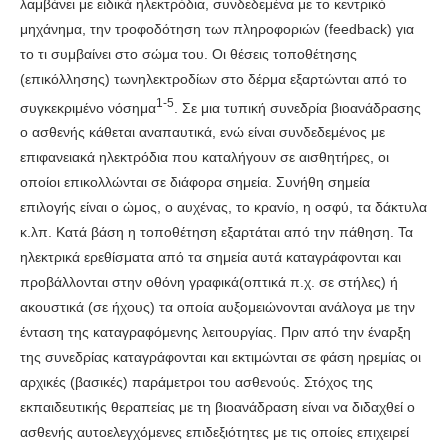
λαμβάνει με ειδικά ηλεκτρόδια, συνδεδεμένα με το κεντρικό
μηχάνημα, την τροφοδότηση των πληροφοριών (feedback) για
το τι συμβαίνει στο σώμα του. Οι θέσεις τοποθέτησης
(επικόλλησης) τωνηλεκτροδίων στο δέρμα εξαρτώνται από το
1-5
συγκεκριμένο νόσημα
. Σε μια τυπική συνεδρία βιοανάδρασης
ο ασθενής κάθεται αναπαυτικά, ενώ είναι συνδεδεμένος με
επιφανειακά ηλεκτρόδια που καταλήγουν σε αισθητήρες, οι
οποίοι επικολλώνται σε διάφορα σημεία. Συνήθη σημεία
επιλογής είναι ο ώμος, ο αυχένας, το κρανίο, η οσφύ, τα δάκτυλα
κ.λπ. Κατά βάση η τοποθέτηση εξαρτάται από την πάθηση. Τα
ηλεκτρικά ερεθίσματα από τα σημεία αυτά καταγράφονται και
προβάλλονται στην οθόνη γραφικά(οπτικά π.χ. σε στήλες) ή
ακουστικά (σε ήχους) τα οποία αυξομειώνονται ανάλογα με την
ένταση της καταγραφόμενης λειτουργίας. Πριν από την έναρξη
της συνεδρίας καταγράφονται και εκτιμώνται σε φάση ηρεμίας οι
αρχικές (βασικές) παράμετροι του ασθενούς. Στόχος της
εκπαιδευτικής θεραπείας με τη βιοανάδραση είναι να διδαχθεί ο
ασθενής αυτοελεγχόμενες επιδεξιότητες με τις οποίες επιχειρεί