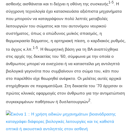
1-5
ασθενής αισθάνεται και τι δείχνει η οθόνη της συσκευής
. Η
σύγχρονη τεχνολογία έχει κατασκευάσει αξιόπιστα μηχανήματα
που μπορούν να καταγράψουν πολύ λεπτές μεταβολές
λειτουργιών του σώματος και του αυτονόμου νευρικού
συστήματος, όπως ο επώδυνος μυϊκός σπασμός, η
θερμοκρασία δέρματος, η αρτηριακή πίεση, ο καρδιακός ρυθμός,
1-5
το άγχος κ.λπ.
. Η θεωρητική βάση για τη ΒΑ αναπτύχθηκε
στις αρχές της δεκαετίας του ’60, σύμφωνα με την οποία ο
άνθρωπος μπορεί να ενισχύσει ή να καταστείλει μη αντιληπτά
βιολογικά γεγονότα που συμβαίνουν στο σώμα του, κάτι που
στο παρελθόν είχε θεωρηθεί ανέφικτο. Οι μελέτες αυτές αρχικά
στηρίχθηκαν σε πειραματόζωα. Στη δεκαετία του ’70 άρχισαν οι
πρώτες κλινικές εφαρμογές στον άνθρωπο για την αντιμετώπιση
2
συγκεκριμένων παθήσεων ή δυσλειτουργιών
.