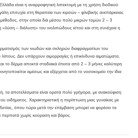
λλάδα είναι η αναρροφητική λιπεκτομή με τη χρήση διοδικού
γάλη επιτυχία στη θεραπεία των κιρσών – φλεβικής ανεπάρκειας
ή μέθοδος, στην οποία διά μέσου πολύ μικρών τομών 2 – 3
ι η «λύση – διάλυση» του ινολιπώδους ιστού και στη συνέχεια η
κερματισμός των ινωδών και σκληρών διαφραγματίων του
λίπους. Δεν υπάρχουν αιμορραγίες ή επικίνδυνα αιματώματα,
και το δέρμα αποκτά σταδιακά έπειτα από 2 – 3 μήνες καλύτερη
ινητοποιείται αμέσως και εξέρχεται από το νοσοκομείο την ίδια
κή, τα αποτελέσματα είναι ορατά πολύ γρήγορα, με ανακούφιση
του οιδήματος. Χαρακτηριστική η περίπτωση μιας γυναίκας με
ετίας, όπου τώρα μετά την επέμβαση μπορεί να φορέσει τα
να περπατά χωρίς κούραση και βάρος.