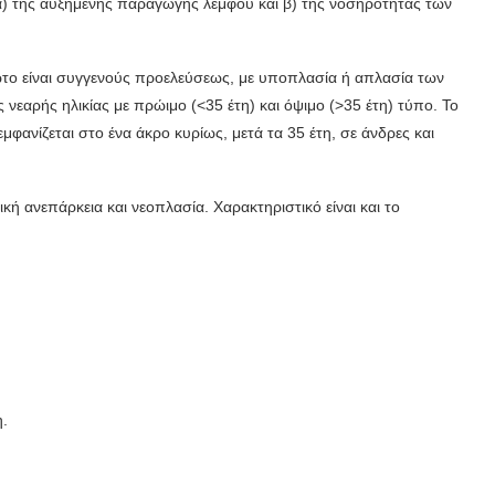
: α) της αυξημένης παραγωγής λέμφου και β) της νοσηρότητας των
ώτο είναι συγγενούς προελεύσεως, με υποπλασία ή απλασία των
ς νεαρής ηλικίας με πρώιμο (<35 έτη) και όψιμο (>35 έτη) τύπο. Το
εμφανίζεται στο ένα άκρο κυρίως, μετά τα 35 έτη, σε άνδρες και
κή ανεπάρκεια και νεοπλασία. Χαρακτηριστικό είναι και το
η.