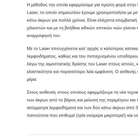
Η μέθοδος την οποία εφαρμόσαμε για πρώτη φορά στην Ε
Laser, το οποίο σημειωτέον έχουμε χρησιμοποιήσει με με
κάτω άκρων για πολλά χρόνια. Είναι ελάχιστα επεμβατικ
χιλιοστών και με τη βοήθεια ειδικών οπτικών ινών γίνετα
αναρρόφησή του.
Με το Laser επιτυγχάνεται κατ’ αρχάς ο καλύτερος κατα
λεμφοιδήματος, καθώς και του πεπαχυσμένου υποδόριου 
λόγω της αιμοστατικής δράσης του Laser στους ιστούς, 
ελαστικότητα και περισσότερο λεία εμφάνιση. Ο ασθενής κ
μέρα.
Στους ασθενείς στους οποίους εφαρμόζουμε τη νέα τεχνι
των άκρων από το βάρος και μείωση της περιμέτρου και 
ασύμμετρα λεμφοιδήματα και των δύο κάτω άκρων από 35
παπούτσια που επιθυμεί (τρία νούμερα μικρότερα!) και 