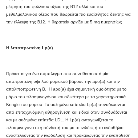
μέτρηση του φυλλικού οξέος της Β12 αλλά και του
μεθυλμαλονικού οξέος που θεωρείται πιο ευαίσθητος δείκτης για
την έλλειψη της Β12. Η θεραπεία αρχίζει με 5 mg ημερησίως
Η λιποπρωτείνη Lp(a)
Πρόκειται για ένα σύμπλεγμα που συντίθεται από μία
αποπρωτείνη υψηλού μοριακού βάρους την apo(a) και την
απολιποπρωτείνη Β. Η apo(a) έχει σημαντική ομοιότητα με το
μόριο του πλασμινογόνου και ειδικότερα με τα χαρακτηριστικά
Kringle του μορίου. Τα αυξημένα επίπεδα Lp(a) συνοδεύονται
από επιταχυνόμενη αθηρογένεση και ειδικά όταν συνδυάζονται
και με αυξημένα επίπεδα LDL. Η Lp(a) ανταγωνίζεται το
πλασμινογόνο στη σύνδεσή του με το ινώδες ή το ενδοθήλιο
αναστέλλοντας την ινωδόλυση και προκαλώντας την εναπόθεση