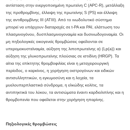
αντίσταση στην ενεργοποιημένη πρωτείνη C (APC-R), μετάλλαξη
της προθρομβίνης, έλλειψη της πρωτείνης S (PS) και έλλειψη
της αντιθρομβίνης ΙΙΙ (ΑΤΙΙΙ). Από το ινωδολυτικό σύστημα
μπορεί να υπάρχουν διαταραχές σε t-PA και PAI, ελάττωση του
πλασμινογόνου, δυσπλασμινογοναιμία και δυσινωδογοναιμία. Οι
μη πηξιολογικές οικογενείς θρομβώσεις οφείλονται σε
υπερομοκυστεϊναιμία, αύξηση της λιποπρωτείνης α) (Lp(a)) και
αύξηση της γλυκοπρωτείνης πλούσιας σε ιστιδίνη (HRGP). Τα
αίτια της επίκτητης θρομβοφιλίας είναι η μεταχειρουργική
περίοδος, ο καρκίνος, η χορήγηση οιστρογόνων και ειδικών
αντισυλληπτικών, η εγκυμοσύνη και η λοχεία, τα
μυελουπερπλαστικά σύνδρομα, η ελκώδης κολίτις, τα
αντιπηκτικά του λύκου, τα αντισώματα έναντι καρδιολιπίνης και η
θρομβοπενία που οφείλεται στην χορήγηση ηπαρίνης.
Πηξιολογικές θρομβώσεις