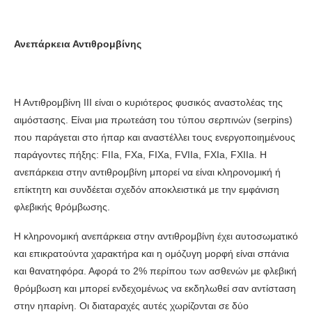
Ανεπάρκεια Αντιθρομβίνης
Η Αντιθρομβίνη ΙΙΙ είναι ο κυριότερος φυσικός αναστολέας της
αιμόστασης. Είναι μια πρωτεάση του τύπου σερπινών (serpins)
που παράγεται στο ήπαρ και αναστέλλει τους ενεργοποιημένους
παράγοντες πήξης: FIIa, FXa, FIXa, FVIIa, FXIa, FXIIa. Η
ανεπάρκεια στην αντιθρομβίνη μπορεί να είναι κληρονομική ή
επίκτητη και συνδέεται σχεδόν αποκλειστικά με την εμφάνιση
φλεβικής θρόμβωσης.
Η κληρονομική ανεπάρκεια στην αντιθρομβίνη έχει αυτοσωματικό
και επικρατούντα χαρακτήρα και η ομόζυγη μορφή είναι σπάνια
και θανατηφόρα. Αφορά το 2% περίπου των ασθενών με φλεβική
θρόμβωση και μπορεί ενδεχομένως να εκδηλωθεί σαν αντίσταση
στην ηπαρίνη. Οι διαταραχές αυτές χωρίζονται σε δύο