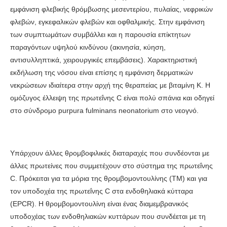
εμφάνιση φλεβικής θρόμβωσης μεσεντερίου, πυλαίας, νεφρικών
φλεβών, εγκεφαλικών φλεβών και οφθαλμικής. Στην εμφάνιση
των συμπτωμάτων συμβάλλει και η παρουσία επίκτητων
παραγόντων υψηλού κινδύνου (ακινησία, κύηση,
αντισυλληπτικά, χειρουργικές επεμβάσεις). Χαρακτηριστική
εκδήλωση της νόσου είναι επίσης η εμφάνιση δερματικών
νεκρώσεων ιδιαίτερα στην αρχή της θεραπείας με βιταμίνη Κ. Η
ομόζυγος έλλειψη της πρωτεΐνης C είναι πολύ σπάνια και οδηγεί
στο σύνδρομο purpura fulminans neonatorium στο νεογνό.
Υπάρχουν άλλες θρομβοφιλικές διαταραχές που συνδέονται με
άλλες πρωτείνες που συμμετέχουν στο σύστημα της πρωτεΐνης
C. Πρόκειται για τα μόρια της θρομβομοντουλίνης (TM) και για
τον υποδοχέα της πρωτεΐνης C στα ενδοθηλιακά κύτταρα
(EPCR). Η θρομβομοντουλίνη είναι ένας διαμεμβρανικός
υποδοχέας των ενδοθηλιακών κυττάρων που συνδέεται με τη