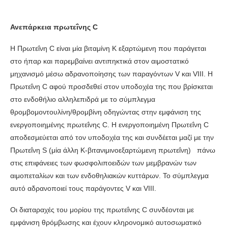
Ανεπάρκεια πρωτεΐνης C
Η Πρωτεΐνη C είναι μία βιταμίνη Κ εξαρτώμενη που παράγεται
στο ήπαρ και παρεμβαίνει αντιπηκτικά στον αιμοστατικό
μηχανισμό μέσω αδρανοποίησης των παραγόντων V και VIII. Η
Πρωτεΐνη C αφού προσδεθεί στον υποδοχέα της που βρίσκεται
στο ενδοθήλιο αλληλεπιδρά με το σύμπλεγμα
θρομβομοντουλίνη/θρομβίνη οδηγώντας στην εμφάνιση της
ενεργοποιημένης πρωτεΐνης C. Η ενεργοποιημένη Πρωτεΐνη C
αποδεσμεύεται από τον υποδοχέα της και συνδέεται μαζί με την
Πρωτεΐνη S (μία άλλη Κ-βιτανιμινοεξαρτώμενη πρωτεΐνη) πάνω
στις επιφάνειες των φωσφολιποειδών των μεμβρανών των
αιμοπεταλίων και των ενδοθηλιακών κυττάρων. Το σύμπλεγμα
αυτό αδρανοποιεί τους παράγοντες V και VIII.
Οι διαταραχές του μορίου της πρωτεΐνης C συνδέονται με
εμφάνιση θρόμβωσης και έχουν κληρονομικό αυτοσωματικό