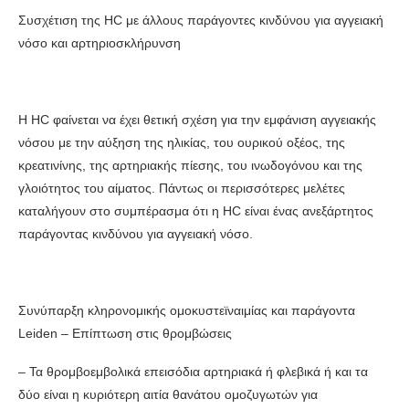
Συσχέτιση της HC με άλλους παράγοντες κινδύνου για αγγειακή
νόσο και αρτηριοσκλήρυνση
Η HC φαίνεται να έχει θετική σχέση για την εμφάνιση αγγειακής
νόσου με την αύξηση της ηλικίας, του ουρικού οξέος, της
κρεατινίνης, της αρτηριακής πίεσης, του ινωδογόνου και της
γλοιότητος του αίματος. Πάντως οι περισσότερες μελέτες
καταλήγουν στο συμπέρασμα ότι η HC είναι ένας ανεξάρτητος
παράγοντας κινδύνου για αγγειακή νόσο.
Συνύπαρξη κληρονομικής ομοκυστεϊναιμίας και παράγοντα
Leiden – Επίπτωση στις θρομβώσεις
– Τα θρομβοεμβολικά επεισόδια αρτηριακά ή φλεβικά ή και τα
δύο είναι η κυριότερη αιτία θανάτου ομοζυγωτών για