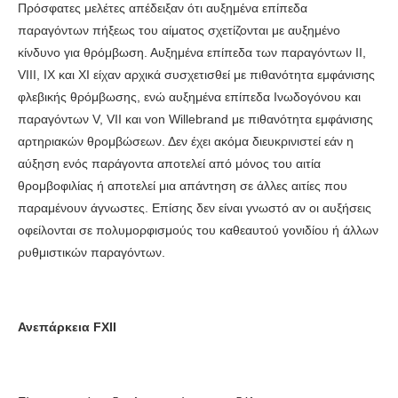
Πρόσφατες μελέτες απέδειξαν ότι αυξημένα επίπεδα
παραγόντων πήξεως του αίματος σχετίζονται με αυξημένο
κίνδυνο για θρόμβωση. Αυξημένα επίπεδα των παραγόντων II,
VIII, IX και XI είχαν αρχικά συσχετισθεί με πιθανότητα εμφάνισης
φλεβικής θρόμβωσης, ενώ αυξημένα επίπεδα Ινωδογόνου και
παραγόντων V, VII και von Willebrand με πιθανότητα εμφάνισης
αρτηριακών θρομβώσεων. Δεν έχει ακόμα διευκρινιστεί εάν η
αύξηση ενός παράγοντα αποτελεί από μόνος του αιτία
θρομβοφιλίας ή αποτελεί μια απάντηση σε άλλες αιτίες που
παραμένουν άγνωστες. Επίσης δεν είναι γνωστό αν οι αυξήσεις
οφείλονται σε πολυμορφισμούς του καθεαυτού γονιδίου ή άλλων
ρυθμιστικών παραγόντων.
Ανεπάρκεια FXII