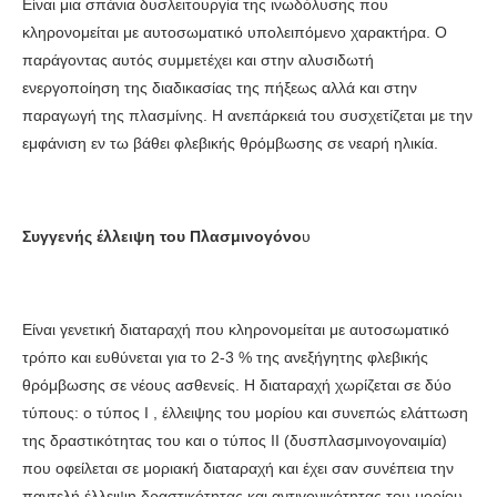
Είναι μια σπάνια δυσλειτουργία της ινωδόλυσης που
κληρονομείται με αυτοσωματικό υπολειπόμενο χαρακτήρα. Ο
παράγοντας αυτός συμμετέχει και στην αλυσιδωτή
ενεργοποίηση της διαδικασίας της πήξεως αλλά και στην
παραγωγή της πλασμίνης. Η ανεπάρκειά του συσχετίζεται με την
εμφάνιση εν τω βάθει φλεβικής θρόμβωσης σε νεαρή ηλικία.
Συγγενής έλλειψη του Πλασμινογόνο
υ
Είναι γενετική διαταραχή που κληρονομείται με αυτοσωματικό
τρόπο και ευθύνεται για το 2-3 % της ανεξήγητης φλεβικής
θρόμβωσης σε νέους ασθενείς. Η διαταραχή χωρίζεται σε δύο
τύπους: ο τύπος Ι , έλλειψης του μορίου και συνεπώς ελάττωση
της δραστικότητας του και ο τύπος ΙΙ (δυσπλασμινογοναιμία)
που οφείλεται σε μοριακή διαταραχή και έχει σαν συνέπεια την
παντελή έλλειψη δραστικότητας και αντιγονικότητας του μορίου.