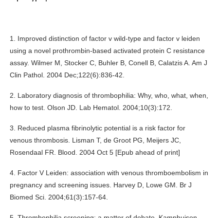
1. Improved distinction of factor v wild-type and factor v leiden
using a novel prothrombin-based activated protein C resistance
assay. Wilmer M, Stocker C, Buhler B, Conell B, Calatzis A. Am J
Clin Pathol. 2004 Dec;122(6):836-42.
2. Laboratory diagnosis of thrombophilia: Why, who, what, when,
how to test. Olson JD. Lab Hematol. 2004;10(3):172.
3. Reduced plasma fibrinolytic potential is a risk factor for
venous thrombosis. Lisman T, de Groot PG, Meijers JC,
Rosendaal FR. Blood. 2004 Oct 5 [Epub ahead of print]
4. Factor V Leiden: association with venous thromboembolism in
pregnancy and screening issues. Harvey D, Lowe GM. Br J
Biomed Sci. 2004;61(3):157-64.
5. Thrombophilia screening: a matter of debate. Kamphuisen