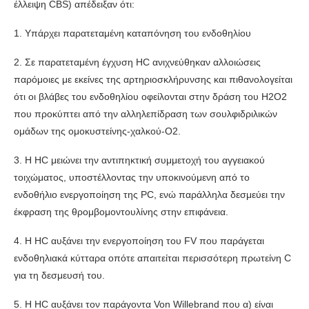
έλλειψη CBS) απέδειξαν ότι:
1. Υπάρχει παρατεταμένη καταπόνηση του ενδοθηλίου
2. Σε παρατεταμένη έγχυση HC ανιχνεύθηκαν αλλοιώσεις
παρόμοιες με εκείνες της αρτηριοσκλήρυνσης και πιθανολογείται
ότι οι βλάβες του ενδοθηλίου οφείλονται στην δράση του Η2Ο2
που προκύπτει από την αλληλεπίδραση των σουλφιδριλικών
ομάδων της ομοκυστείνης-χαλκού-Ο2.
3. Η HC μειώνει την αντιπηκτική συμμετοχή του αγγειακού
τοιχώματος, υποστέλλοντας την υποκινούμενη από το
ενδοθήλιο ενεργοποίηση της PC, ενώ παράλληλα δεσμεύει την
έκφραση της θρομβομοντουλίνης στην επιφάνεια.
4. Η HC αυξάνει την ενεργοποίηση του FV που παράγεται
ενδοθηλιακά κύτταρα οπότε απαιτείται περισσότερη πρωτείνη C
για τη δεσμευσή του.
5. Η HC αυξάνει τον παράγοντα Von Willebrand που α) είναι