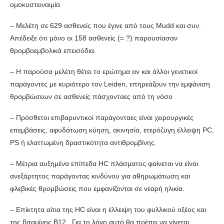
ομοκυστειναιμία
– Μελέτη σε 629 ασθενείς που έγινε από τους Mudd και συν.
Απέδειξε ότι μόνο οι 158 ασθενείς (= ?) παρουσίασαν
θρομβοεμβολικά επεισόδια.
– Η παρούσα μελέτη θέτει το ερώτημα αν και άλλοι γενετικοί
παράγοντες με κυριότερο τον Leiden, επηρεάζουν την εμφάνιση
θρομβώσεων σε ασθενείς πάσχονταες από τη νόσο
– Πρόσθετοι επιβαρυντικοί παράγονταες είναι χειρουργικές
επεμβάσεις, αφυδάτωση κύηση, ακινησία, ετερόζυγη έλλειψη PC,
PS ή ελαττωμένη δραστικότητα αντιθρομβίνης.
– Μέτρια αυξημένα επίπεδα HC πλάσματος φαίνεται να είναι
ανεξάρτητος παράγοντας κινδύνου για αθηρωμάτωση και
φλεβικές θρομβώσεις που εμφανίζονται σε νεαρή ηλικία.
– Επίκτητα αίτια της HC είναι η έλλειψη του φυλλικού οξέος και
της βιταμίνης Β12. Για το λόγο αυτό θα πρέπει να γίνεται