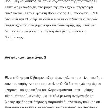
θρομβίνη και διευκολύνει την ενεργοποίηση της πρωτεΐνης C.
Γενετικές μεταλλάξεις στο μόριό της που έχουν περιγραφεί
συνδέονται με την εμφάνιση θρόμβωσης. Ο υποδοχέας EPCR
δεσμεύει την PC στην επιφάνεια των ενδοθηλιακών κυττάρων
συμμετέχοντας στο μηχανισμό ενεργοποίησής της. Γενετικές
διαταραχές στο μόριο του σχετίζονται με την εμφάνιση
θρόμβωσης.
Ανεπάρκεια πρωτεΐνης S
Είναι επίσης μια Κ-βιταμινο εξαρτώμενη γλυκοπρωτείνη που δρα
σαν συμπαράγοντας της πρωτεΐνης C. Οι διαταραχές της έχουν
κληρονομικό χαρακτήρα και κληρονομούνται κατά κυρίαρχο
τύπο. Μπορούμε να έχουμε και εδώ μείωση αντιγονικής και
βιολογικής δραστικότητας ή παρουσία δυσλειτουργικού μορίου.
Εκτιμάται ότι το 5% των ασθενών με θρομβοφιλικές διαθέσεις