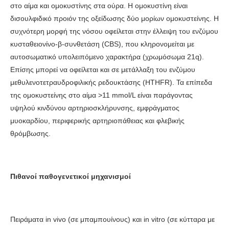
στο αίμα και ομοκυστίνης στα ούρα. Η ομοκυστίνη είναι
δισουλφιδικό προιόν της οξείδωσης δύο μορίων ομοκυστείνης. Η
συχνότερη μορφή της νόσου οφείλεται στην έλλειψη του ενζύμου
κυσταθειονίνο-β-συνθετάση (CBS), που κληρονομείται με
αυτοσωματικό υπολειπόμενο χαρακτήρα (χρωμόσωμα 21q).
Επίσης μπορεί να οφείλεται και σε μετάλλαξη του ενζύμου
μεθυλενοτετραυδροφιλικής ρεδουκτάσης (HTHFR). Τα επίπεδα
της ομοκυστείνης στο αίμα >11 mmol/L είναι παράγοντας
υψηλού κινδύνου αρτηριοσκλήρυνσης, εμφράγματος
μυοκαρδίου, περιφερικής αρτηριοπάθειας και φλεβικής
θρόμβωσης.
Πιθανοί παθογενετικοί μηχανισμοί
Πειράματα in vivo (σε μπαμπουίνους) και in vitro (σε κύτταρα με