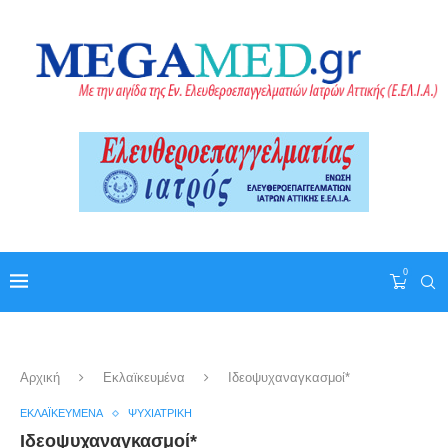
0
Αρχική
Εκλαϊκευμένα
Ιδεοψυχαναγκασμοί*
ΕΚΛΑΪΚΕΥΜΈΝΑ
ΨΥΧΙΑΤΡΙΚΉ
Ιδεοψυχαναγκασμοί*