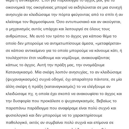
θέμα ή αντικείμενο. Έτσι για παράδειγμα το άγχος μας για τα
οικονομικά της οικογένειας μπορεί να εκδηλώνεται σε μια συνεχή
ανησυχία αν κλειδώσαμε την πόρτα φεύγοντας από το σπίτι ή αν
κλείσαμε τον θερμοσίφωνα. Όσο εντυπωσιακό και αν ακούγεται,
ο μηχανισμός αυτός υπάρχει και λειτουργεί σε όλους τους
ανθρώπους. Με αυτό τον τρόπο το άγχος για κάποιο θέμα το
οποίο δεν μπορούμε να αντιμετωπίσουμε άμεσα, «μεταφέρεται»
σε κάποιο αντικείμενο για το οποίο μπορούμε να κάνουμε κάτι, ή
τουλάχιστον έτσι νιώθουμε και νομίζουμε, ανακουφίζοντας
κάπως το άγχος. Αυτή την πράξη μας, την ονομάζουμε
Καταναγκασμό. Μία σκέψη λοιπόν ανησυχίας, το αν κλειδώσαμε
(ψυχαναγκασμός) συχνά οδηγεί, όχι απαραίτητα πάντοτε, σε μία
άλλη σκέψη ή πράξη (καταναγκασμός) το να ελέγξουμε αν
κλειδώσαμε πχ. η οποία έχει σκοπό να ανακουφίσει το άγχος και
την δυσφορία που προκάλεσε ο ψυχαναγκασμός. Βεβαίως το
παραπάνω παράδειγμα που αναφέραμε είναι πολύ συχνό και
φυσιολογικό και δεν μπορούμε να το χαρακτηρίσουμε
παθολογικό, εκτός αν συμβαίνει πολύ συχνά και επίμονα σε