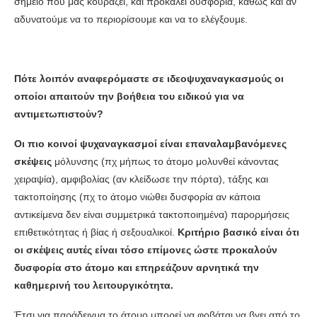
σημείο που μας κουράζει, και προκαλεί δυσφορία, καθώς και αν
αδυνατούμε να το περιορίσουμε και να το ελέγξουμε.
Πότε λοιπόν αναφερόμαστε σε ιδεοψυχαναγκασμούς οι
οποίοι απαιτούν την βοήθεια του ειδικού για να
αντιμετωπιστούν?
Οι πιο κοινοί ψυχαναγκασμοί είναι επαναλαμβανόμενες
σκέψεις
μόλυνσης (πχ μήπως το άτομο μολυνθεί κάνοντας
χειραψία), αμφιβολίας (αν κλείδωσε την πόρτα), τάξης και
τακτοποίησης (πχ το άτομο νιώθει δυσφορία αν κάποια
αντικείμενα δεν είναι συμμετρικά τακτοποιημένα) παρορμήσεις
επιθετικότητας ή βίας ή σεξουαλικοί.
Κριτήριο βασικό είναι ότι
οι σκέψεις αυτές είναι τόσο επίμονες ώστε προκαλούν
δυσφορία στο άτομο και επηρεάζουν αρνητικά την
καθημερινή του λειτουργικότητα.
Έτσι για παράδειγμα το άτομο μπορεί να φοβάται να βγει από το