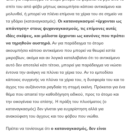
σπίτι του από φόβο μήπως ακουμπήσει κάποιο αντικείμενο και
μολυνθεί, ή μπορεί να πλένει επίμονα τα χέρια του σε σημείο να
τα γδάρει (καταναγκασμός).
Οι καταναγκασμοί «έρχονται ως
απάντηση» στους ψυχαναγκασμούς, τις επίμονες αυτές
ιδέες σκέψεις, και μάλιστα έρχονται ως κανόνες που πρέπει
να τηρηθούν αυστηρά.
Αν για παράδειγμα το άτομο
ακουμπήσει κάποιο αντικείμενο που μπορεί να θεωρεί εστία
μικροβίων, ακόμα και αν λογικά καταλαβαίνει ότι το αντικείμενο
αυτό δεν αποτελεί κάτι τέτοιο, μπορεί για παράδειγμα να νιώσει
έντονα την ανάγκη να πλύνει τα χέρια του. Αν το εμποδίσει
κάποιος συγγενής να πλύνει τα χέρια του, η δυσφορία του και το
άγχος του αυξάνονται ραγδαία τη στιγμή εκείνη. Πρόκειται για ένα
θέμα που απαιτεί την καθοδήγηση ειδικού, προς το άτομο και
την οικογένεια του επίσης. Η πράξη του πλυσίματος (ο
καταναγκασμός) δεν γίνεται για ευχαρίστηση αλλά για
ανακούφιση του άγχους και του φόβου που νιώθει.
Πρέπει να τονίσουμε ότι
ο καταναγκασμός, δεν είναι