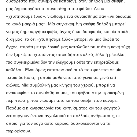
δυσάρεστο που συνέβη σε κάποιον), όταν δηλαδή μία σκέψη,
μας δημιουργήσει το συναίσθημα του φόβου. Αφού
«χτυπήσουμε ξύλο», νιώθουμε ένα συναίσθημα σαν «να διώξαμε
το κακό μακριά μας». Μία συγκεκριμένη σκέψη δηλαδή μπορεί
να μας δημιουργήσει φόβο, άγχος ή και δυσφορία, και μία πράξη
δική μας, το ότι «χτυπήσαμε ξύλο» μπορεί να μας διώξει το
άγχος, παρότι με την λογική μας καταλαβαίνουμε ότι η κακή τύχη
δεν ξορκίζεται χτυπώντας οποιοδήποτε υλικό, ξύλο ή μέταλλο,
πιο συγκεκριμένα δεν την ελέγχουμε ούτε την επηρεάζουμε
καθόλου. Είναι όμως εντυπωσιακό αυτό που φαίνεται σε μία
τέτοια δοξασία, η οποία μαθαίνεται από γενιά σε γενιά επί
αιώνες. Μία συμβολική μας κίνηση του χεριού, μπορεί να
ανακουφίσει το συναίσθημα μας, του φόβου στην προκειμένη
περίπτωση, που νιώσαμε από κάποια σκέψη που κάναμε.
Παρόμοια η κινησιολογία του καπνίσματος και του φαγητού
λειτουργούν έντονα αγχολυτικά σε πολλούς ανθρώπους, οι
οποίοι για τον λόγο αυτό κυρίως, δυσκολεύονται να τα
περιορίσουν.