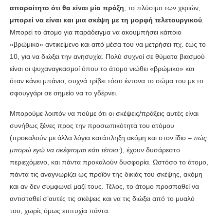
απαραίτητο ότι θα είναι μία πράξη
, το πλύσιμο των χεριών,
μπορεί να είναι και μια σκέψη με τη μορφή τελετουργικού
.
Μπορεί το άτομο για παράδειγμα να ακουμπήσει κάποιο
«βρώμικο» αντικείμενο και από μέσα του να μετρήσει πχ. έως το
10, για να διώξει την ανησυχία. Πολύ συχνοί σε θύματα βιασμού
είναι οι ψυχαναγκασμοί όπου το άτομο νιώθει «βρώμικο» και
όταν κάνει μπάνιο, συχνά τρίβει τόσο έντονα το σώμα του με το
σφουγγάρι σε σημείο να το γδέρνει.
Μπορούμε λοιπόν να πούμε ότι οι σκέψεις/πράξεις αυτές είναι
συνήθως ξένες προς την προσωπικότητα του ατόμου
(προκαλούν με άλλα λόγια κατάπληξη ακόμη και στον ίδιο –
πώς
μπορώ εγώ να σκέφτομαι κάτι τέτοιο;
), έχουν δυσάρεστο
περιεχόμενο, και πάντα προκαλούν δυσφορία. Ωστόσο το άτομο,
πάντα τις αναγνωρίζει ως προϊόν της δικιάς του σκέψης, ακόμη
και αν δεν συμφωνεί μαζί τους. Τέλος, το άτομο προσπαθεί να
αντισταθεί σ’αυτές τις σκέψεις και να τις διώξει από το μυαλό
του, χωρίς όμως επιτυχία πάντα.