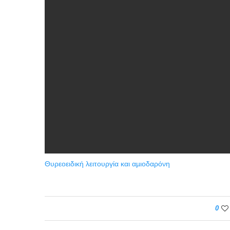
Θυρεοειδική λειτουργία και αµιοδαρόνη
0