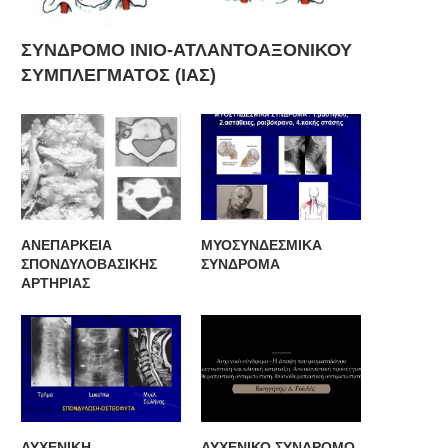
αρωνυχία: Αίτια & Αντιμετώπιση
ΜΥΣΤΙΚΑ ΣΤΗ ΔΙΑΓΝΩΣΗ Τ
ΔΡ. ΙΩΑΝΝΗΣ Δ. ΔΟΝΤΑΣ...
ΟΣΦΥΟΪΣΧΙΑΛΓΙΑΣ
ΣΥΝΔΡΟΜΟ ΙΝΙΟ-ΑΤΛΑΝΤΟΑΞΟΝΙΚΟΥ
ΣΥΜΠΛΕΓΜΑΤΟΣ (ΙΑΣ)
ΑΝΕΠΑΡΚΕΙΑ
ΜΥΟΣΥΝΔΕΣΜΙΚΑ
ΣΠΟΝΔΥΛΟΒΑΣΙΚΗΣ
ΣΥΝΔΡΟΜΑ
ΑΡΤΗΡΙΑΣ
ΑΥΧΕΝΙΚΗ
ΑΥΧΕΝΙΚΟ ΣΥΝΔΡΟΜΟ