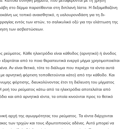
. Κά­ποια συνήθη μίγματα, που μεταφέρονται με τη χρήση
βλάβη στο δέρμα παρατίθενται στη διπλανή λίστα. Η δεξαμεθαζόνη
οκάίνη ως τοπικό αναισθητικό, η υαλουρονιδάση για τη δι­
αγίας εντός των ιστών, το σαλικυλικό οξύ για την ελάττωση της
δόμηση των ασβεστώσεων.
ς ρεύματος. Κάθε ηλεκτρόδιο είναι κάθοδος (αρνητικό) ή άνοδος
ο» εξαρτάται από το ποιο θεραπευτικά ενεργό μίγμα χρησιμοποιείται
μένα. Αν είναι θετικά, τότε το διάλυμα που περιέχει τα ιόντα αυτά
 με αρνητι­κή φόρτιση τοποθετούνται κάτο) από την κάθοδο. Και
νυμης φόρτισης, διευκολύνοντας έτσι τη διέλευση του μίγματος
Η ροή του ρεύματος κάτω από τα ηλεκτρόδια αποτελείται από
όδιο και από αρνητικά ιόντα, τα οποία κινούνται προς το θετικό
ική αρχή της αγωγιμότητας του ρεύματος. Τα ιόντα διέρχονται
κες των τριχών και τους ιδρωτοποιούς αδένες. Αυτό μπορεί να