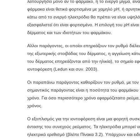
λειτουργήσει μόνο αν το φάρμακο, ή το ενεργό μίγ­μα, είν
φάρμακα είναι θετικά φορτισμένα με χαμηλό ρΗ, ή αρνητι
κάτω από το ενεργό ηλεκτρόδιο θα πρέπει να είναι υψη
εξασφαλιστεί ότι είναι φορτισμένο. Η επιλογή του ρΗ είν
δέρματος και των ιδιοτήτων του φαρμάκου.
Αλλοι παράγοντες, οι οποίοι επηρεάζουν τον ρυθμό διέλευ
της εξωτερικής στοι­βάδας του δέρματος, η αγγείωση κάτω
του δέρματος επηρεάζονται από την ηλικία), το σημείο ε
ιοντοφόρεση (Ledun και συν. 2003).
Οι παραπάνω παράγοντες καθορίζουν τον ρυθμό, με τον ο
σημαντικός παράγοντας είναι η ποσότητα του φαρμάκου π
χρόνο. Για όσο περισσότερο χρόνο εφαρμόζεταιτο ρεύ­μα
χρόνος.
Ο εξοπλισμός για την ιοντοφόρεση είναι μια φορητή συσκ
έντασης του συνεχούς ρεύ­ματος. Τα ηλεκτρόδια μπορεί να
ηλεκτρικό ερεθισμό (βλέπε Πίνακα 3.2). Υπάρχουν και ει