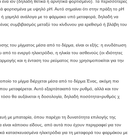
αι ένα ιόν (δηλαδή θετικά ή αρνητικά φορτισμένο). Τα περισσότερες
κά φορτισμένα με υψηλό ρΗ. Αυτό σημαίνει ότι στην πράξη το ρΗ
λό ή χαμηλό ανάλογα με το φάρμακο υπό μεταφορά, δηλαδή να
αι ένας συμβιβασμός μεταξύ του κίνδυνου για ερεθισμό ή βλάβη του
σης του μίγ­ματος μέσα από το δέρμα, είναι οι εξής: η ενυδάτωση
 από το ενεργό ηλεκτρόδιο, η ηλικία του ασθενούς (οι ιδιότητες
φαρμογής και η ένταση του ρεύματος που χρησιμοποιείται για την
ποίο το μίγ­μα διέρχεται μέσα από το δέρμα.Ένας, ακόμη πιο
ου μεταφέρεται. Αυτό εξαρτάταιαπό τον ρυθμό, αλλά και τον
, τόσο θα αυξάνεται η δοσολογία, δηλαδή ποσότητα=ρυθμός χ
ευή με μπατα­ρία, όπου παρέχει τη δυνατότητα επιλογής της
 είναι κάποιου είδους, από αυτά που έχουν περιγραφεί για τον
δικά κατασκευασμένα ηλεκτρόδια για τη μεταφορά του φαρμάκου με