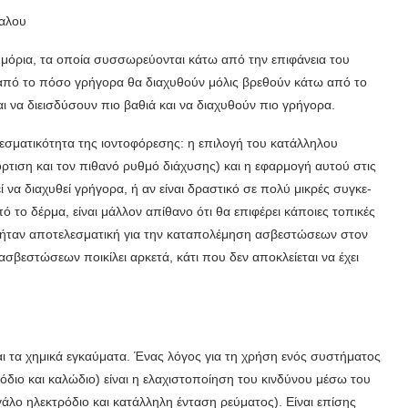
υαλου
α μόρια, τα οποία συσ­σωρεύονται κάτω από την επιφάνεια του
ι από το πόσο γρήγορα θα διαχυθούν μόλις βρεθούν κάτω από το
ται να διεισδύσουν πιο βαθιά και να διαχυθούν πιο γρήγορα.
σματικότη­τα της ιοντοφόρεσης: η επιλογή του κατάλληλου
ρτιση και τον πιθανό ρυθμό διάχυσης) και η εφαρμογή αυτού στις
ί να διαχυθεί γρήγορα, ή αν είναι δραστικό σε πολύ μικρές συγκε­
 το δέρμα, είναι μάλλον απίθανο ότι θα επιφέρει κάποιες τοπικές
εν ήταν αποτελεσματική για την καταπο­λέμηση ασβεστώσεων στον
σβεστώσεων ποικίλει αρκετά, κάτι που δεν αποκλείεται να έχει
ι τα χημικά εγκαύματα. Ένας λόγος για τη χρήση ενός συστήματος
ιο και καλώδιο) είναι η ελαχι­στοποίηση του κινδύνου μέσω του
άλο ηλεκτρόδιο και κατάλληλη ένταση ρεύματος). Είναι επίσης