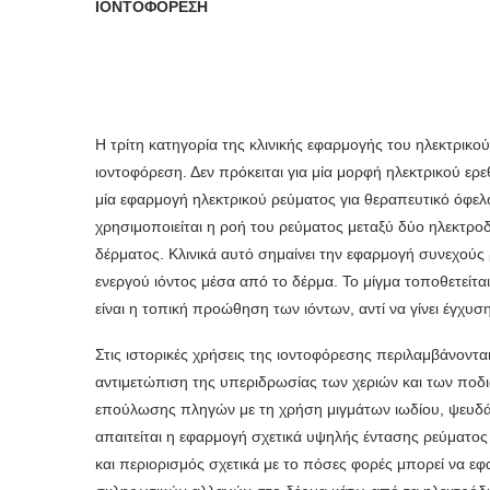
ΙΟΝΤΟΦΟΡΕΣΗ
Η τρίτη κατηγορία της κλινικής εφαρμογής του ηλεκτρικού
ιοντοφόρεση. Δεν πρόκειται για μία μορφή ηλεκτρικού ερ
μία εφαρμογή ηλεκτρι­κού ρεύματος για θεραπευτικό όφελο
χρησιμοποιείται η ροή του ρεύματος μεταξύ δύο ηλεκτρο
δέρματος. Κλι­νικά αυτό σημαίνει την εφαρμογή συνεχούς
ενεργού ιόντος μέσα από το δέρμα. Το μίγμα τοποθετείτα
είναι η τοπική προώθηση των ιόντων, αντί να γίνει έγχ
Στις ιστορικές χρήσεις της ιοντοφόρεσης περιλαμβάνοντα
αντιμετώπιση της υπεριδρωσίας των χεριών και των ποδιώ
επούλωσης πληγών με τη χρήση μιγμάτων ιωδίου, ψευδάργ
απαιτείται η εφαρμογή σχετικά υψηλής έντασης ρεύματος (
και περιορισμός σχετικά με το πόσες φορές μπορεί να εφ