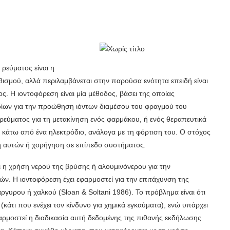
 ρεύματος είναι η
εθισμού, αλλά περιλαμβάνεται στην παρούσα ενότητα επειδή είναι
ς. Η ιοντοφόρεση είναι μία μέθοδος, βάσει της οποίας
­δίων για την προώθηση ιόντων διαμέσου του φραγμού του
 ρεύματος για τη μετακίνηση ενός φαρμάκου, ή ενός θεραπευτικά
ι κάτω από ένα ηλεκτρόδιο, ανάλογα με τη φόρτιση του. Ο στόχος
υση αυτών ή χορήγηση σε επίπεδο συστήματος.
ι η χρήση νε­ρού της βρύσης ή αλουμινόνερου για την
ν. Η ιοντοφόρεση έχει εφαρμοστεί για την επιτά­χυνση της
υ­ρου ή χαλκού (Sloan & Soltani 1986). Το πρόβλημα είναι ότι
κάτι που ενέχει τον κίνδυνο για χημικά εγκαύματα), ενώ υπάρχει
αρμοστεί η διαδικασία αυτή δεδομένης της πιθανής εκ­δήλωσης