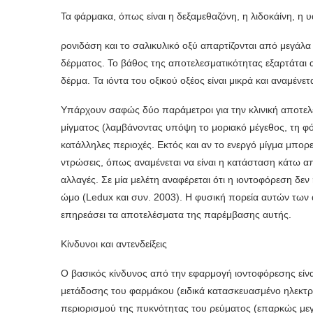
Τα φάρμακα, όπως είναι η δεξαμεθαζόνη, η λιδοκάίνη, η 
ρονιδά­ση και το σαλικυλικό οξύ απαρτίζονται από μεγάλ
δέρματος. Το βάθος της αποτελε­σματικότητας εξαρτάτα
δέρμα. Τα ιόντα του οξικού οξέος είναι μικρά και αναμένε
Υπάρχουν σαφώς δύο παράμετροι για την κλινική αποτελε
μίγματος (λαμβάνοντας υπόψη το μοριακό μέγεθος, τη φό
κατάλληλες περιοχές. Εκτός και αν το ενεργό μίγμα μπορε
ντρώσεις, όπως αναμένεται να είναι η κατάσταση κάτω από
αλλαγές. Σε μία μελέτη αναφέρεται ότι η ιοντοφόρεση δ
ώμο (Ledux και συν. 2003). Η φυσική πορεία αυτών των α
επηρεάσει τα αποτελέσματα της παρέμβασης αυτής.
Κίνδυνοι και αντενδείξεις
Ο βασικός κίνδυνος από την εφαρμογή ιοντοφόρεσης είνα
μετάδοσης του φαρμάκου (ειδικά κατασκευασμένο ηλεκτρόδ
περιορισμού της πυκνότητας του ρεύμα­τος (επαρκώς μεγ