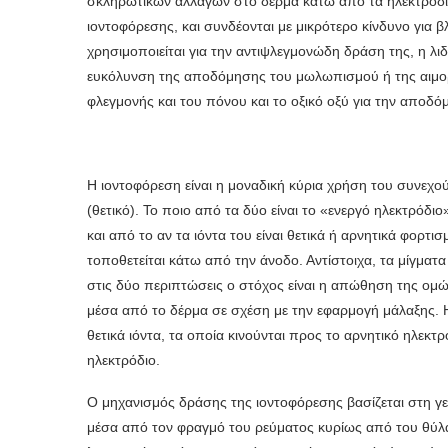
σκληρωτικών αλλαγών στο δέρμα κάτω από τα ηλεκτρόδια
ιοντοφόρεσης, και συνδέονται με μικρότερο κίνδυνο για 
χρησιμοποιείται για την αντιψλεγμονώδη δράση της, η λιδ
ευκόλυνση της αποδόμησης του μωλωπισμού ή της αιμορρ
φλεγμονής και του πόνου και το οξικό οξύ για την απο
Η ιοντοφόρεση είναι η μοναδική κύρια χρήση του συνεχού
(θετικό). Το ποιο από τα δύο είναι το «ενεργό ηλεκτρόδι
και από το αν τα ιόντα του είναι θετικά ή αρ­νητικά φορτισ
τοποθετείται κάτω από την άνοδο. Αντίστοιχα, τα μίγματα
στις δύο περιπτώσεις ο στόχος είναι η απώθηση της ομώ
μέσα από το δέρμα σε σχέση με την εφαρμογή μάλα­ξης. 
θετικά ιόντα, τα οποία κινούνται προς το αρνητικό ηλεκτρ
ηλεκτρόδιο.
Ο μηχανισμός δράσης της ιοντοφόρεσης βασίζεται στη γεν
μέσα από τον φραγμό του ρεύματος κυρίως από του θύλα