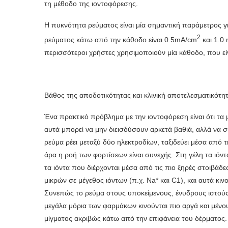
τη μέθοδο της ιοντοφόρεσης.
Η πυκνότητα ρεύματος είναι μία σημαντική παράμετρος γ
2
ρεύματος κάτω από την κάθοδο είναι 0.5mA/cm
και 1.0
περισσότεροι χρήστες χρησιμοποιούν μία κάθοδο, που εί
Βάθος της αποδοτικότητας και κλινική αποτελεσματικότη
Ένα πρακτικό πρόβλημα με την ιοντοφόρεση είναι ότι τα
αυτά μπορεί να μην διεισδύσουν αρκετά βαθιά, αλλά να
ρεύμα ρέει μεταξύ δύο ηλεκτροδίων, ταξιδεύει μέσα από τ
άρα η ροή των φορτίσεων είναι συνεχής. Στη γέλη τα ιόντα
τα ιόντα που διέρχονται μέσα από τις πιο ξηρές στοιβά
μικρών σε μέγεθος ιόντων (π.χ. Na* και C1), και αυτά κι
Συνεπώς το ρεύμα στους υποκείμενους, ένυδρους ιστούς
μεγάλα μόρια των φαρμάκων κι­νούνται πιο αργά και μέν
μίγματος ακριβώς κάτω από την επιφάνεια του δέρματος.