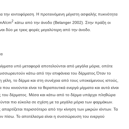
ια την ιο­ντοφόρεση. Η προτεινόμενη μέγιστη ασφαλής πυκνότητα
2
 mA/cm
κάτω από την άνοδο (Belanger 2002). Στην πράξη οι
ναι δύο με τρεις φορές μεγαλύτερη από την άνοδο.
τα
 μίγματα υπό με­ταφορά αποτελούνται από μεγάλα μόρια, οπότε
 συσσωρευτούν κάτω από την επιφάνεια του δέρματος.Όταν το
η γέλη, το δέρμα και στη συνέχεια από τους υποκείμενους ιστούς,
 που κινούνται είναι τα θεραπευτικά ενεργά μίγματα και αυτά είναι
δες του δέρματος. Μέσα και κάτω από το δέρμα υπάρχει πληθώρα
­νούνται πιο εύκολα σε σχέση με τα μεγάλα μόρια των φαρμάκων.
 απαρτίζεται περισσότερο από την κίνηση των μικρών ιόντων. Τα
ουν πίσω. Το αποτέλεσμα είναι η συσσώρευση του ενεργού