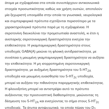
άτομα με σχιζοφρένεια στα οποία συνυπάρχουν αντικοινωνικά
στοιχεία προσωπικότητας καθώς και χρήση ουσιών, αποτελούν
μία ξεχωριστή υποομάδα στην οποία τα γνωσιακά, νευρολογικά
και συμπεριφορικά πρότυπα σχετίζονται περισσότερο με τα
χαρακτηρολογικά πρότυπα παρά με τη σχιζοφρένεια. Η
σεροτονίνη διευκολύνει την προμετωπιαία αναστολή, κι έτσι η
ανεπαρκής σεροτονινεργική δραστηριότητα ενισχύει την
επιθετικότητα. Η γκαμπαμινεργική δραστηριότητα στους
υποδοχείς GABA(A) μειώνει τη φλοιική αντιδραστικότητα, με
συνέπεια η μειωμένη γκαμπαμινεργική δραστηριότητα να αυξήσει
την επιθετικότητα. Η μη ισορροπημένη σεροτονινεργική
δραστηριότητα, με αυξημένη δραστηριότητα του 5-HT
2A
υποδοχέα και μειωμένη ευαισθησία του 5-HT
υποδοχέα,
2c
μπορεί να αυξήσει την πιθανότητα παρορμητικής επιθετικότητας.
Η φλουοξετίνη μπορεί να αντιστρέψει αυτό το πρότυπο
αυξάνοντας την προσυναπτική διαθεσιμότητα, μειώνοντας τη
δέσμευση του 5-HT
και ενισχύοντας το σήμα στους 5-HT
2A
2c
υποδοχείς. Τα άτυπα αντιψυχωτικά, τα οποία πέραν του D
2