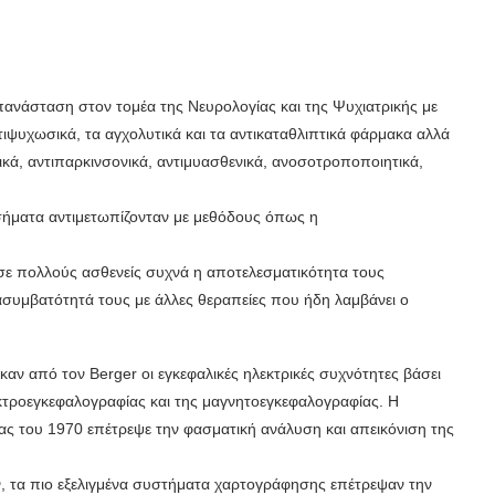
πανάσταση στον τομέα της Νευρολογίας και της Ψυχιατρικής με
υχωσικά, τα αγχολυτικά και τα αντικαταθλιπτικά φάρμακα αλλά
τικά, αντιπαρκινσονικά, αντιμυασθενικά, ανοσοτροποποιητικά,
οσήματα αντιμετωπίζονταν με μεθόδους όπως η
 σε πολλούς ασθενείς συχνά η αποτελεσματικότητα τους
ν ασυμβατότητά τους με άλλες θεραπείες που ήδη λαμβάνει ο
αν από τον Berger οι εγκεφαλικές ηλεκτρικές συχνότητες βάσει
εκτροεγκεφαλογραφίας και της μαγνητοεγκεφαλογραφίας. Η
ίας του 1970 επέτρεψε την φασματική ανάλυση και απεικόνιση της
 τα πιο εξελιγμένα συστήματα χαρτογράφησης επέτρεψαν την