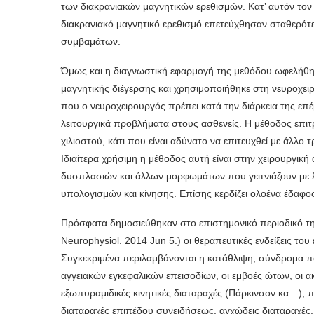
των διακρανιακών μαγνητικών ερεθισμών. Κατ’ αυτόν το
διακρανιακό μαγνητικό ερεθισμό επετεύχθησαν σταθερότ
συμβαμάτων.
Όμως και η διαγνωστική εφαρμογή της μεθόδου ωφελήθη
μαγνητικής διέγερσης και χρησιμοποιήθηκε στη νευροχει
που ο νευροχειρουργός πρέπει κατά την διάρκεια της ε
λειτουργικά προβλήματα στους ασθενείς. Η μέθοδος επιτ
χιλιοστού, κάτι που είναι αδύνατο να επιτευχθεί με άλλο 
Ιδιαίτερα χρήσιμη η μέθοδος αυτή είναι στην χειρουργι
δυσπλασιών και άλλων μορφωμάτων που γειτνιάζουν με λ
υπολογισμών και κίνησης. Επίσης κερδίζει ολοένα έδαφος
Πρόσφατα δημοσιεύθηκαν στο επιστημονικό περιοδικό τη
Neurophysiol. 2014 Jun 5.) οι θεραπευτικές ενδείξεις τ
Συγκεκριμένα περιλαμβάνονται η κατάθλιψη, σύνδρομα π
αγγειακών εγκεφαλικών επεισοδίων, οι εμβοές ώτων, οι α
εξωπυραμιδικές κινητικές διαταραχές (Πάρκινσον κα…),
διαταραχές επιπέδου συνειδήσεως, αγχώδεις διαταραχές,