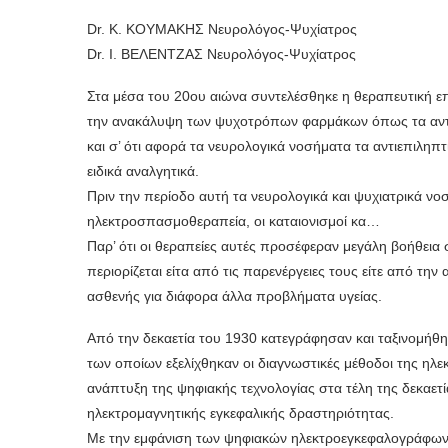
Dr. Κ. ΚΟΥΜΑΚΗΣ Νευρολόγος-Ψυχίατρος
Dr. Ι. ΒΕΛΕΝΤΖΑΣ Νευρολόγος-Ψυχίατρος
Στα μέσα του 20ου αιώνα συντελέσθηκε η θεραπευτική ε
την ανακάλυψη των ψυχοτρόπων φαρμάκων όπως τα αντιψ
και σ’ ότι αφορά τα νευρολογικά νοσήματα τα αντιεπιληπ
ειδικά αναλγητικά.
Πριν την περίοδο αυτή τα νευρολογικά και ψυχιατρικά ν
ηλεκτροσπασμοθεραπεία, οι καταιονισμοί κα…
Παρ’ ότι οι θεραπείες αυτές προσέφεραν μεγάλη βοήθεια
περιορίζεται είτα από τις παρενέργειες τους είτε από τη
ασθενής για διάφορα άλλα προβλήματα υγείας.
Από την δεκαετία του 1930 κατεγράφησαν και ταξινομήθηκ
των οποίων εξελίχθηκαν οι διαγνωστικές μέθοδοι της ηλ
ανάπτυξη της ψηφιακής τεχνολογίας στα τέλη της δεκαετ
ηλεκτρομαγνητικής εγκεφαλικής δραστηριότητας.
Με την εμφάνιση των ψηφιακών ηλεκτροεγκεφαλογράφων,