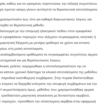
γίας καθώς και σε ορισμένες περιπτώσεις την αλλαγή συχνοτήτων
γή προτού ακόμη γίνουν αντιληπτά τα θεραπευτικά αποτελέσματα.
χρησιμοποιείτο έως τότε για καθαρά διαγνωστικούς λόγους και
ελιχθεί σε θεραπευτική μέθοδο.
λειτουργεί με την επαγωγή ηλεκτρικού πεδίου στον εγκεφαλικό
ού εγκεφαλικών περιοχών που ελέγχουν συγκεκριμένες κινητικές ή
 μαγνητική διέγερση με μονήρη ερεθισμό σε χρόνο και ένταση
υρίως στη μυϊκή ανταπόκριση.
επαναλαμβανόμενα ερεθίσματα σε συγκεκριμένες συχνότητες άρχισε
υστηματικά και για θεραπευτικούς λόγους.
νικές μελέτες τεκμηριώθηκε η αποτελεσματικότητα της σε
ια κάποιο χρονικό διάστημα τα κλινικά αποτελέσματα της μεθόδου
ι παροδικά ανεπιθύμητα συμβάματα. Στην πορεία διαπιστώθηκε
ου έπρεπε να διεγερθεί επέτρεπε την αποφυγή συμβαμάτων και την
. Η νευροπλοήγηση όμως, μέθοδος που χρησιμοποιήθηκε αρχικά
ς τρισδιάστατη μαγνητική απεικόνιση με δυνατότητα ακριβούς
ν περιοχών, προσέθεσε την απαιτούμενη ακρίβεια στην εφαρμογή