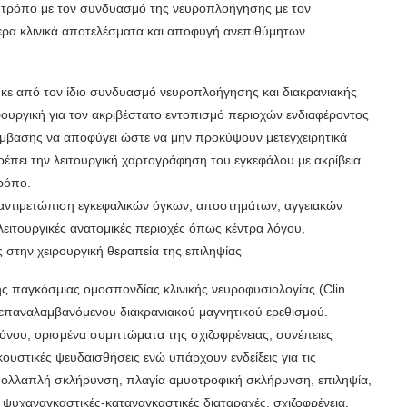
ν τρόπο με τον συνδυασμό της νευροπλοήγησης με τον
ερα κλινικά αποτελέσματα και αποφυγή ανεπιθύμητων
κε από τον ίδιο συνδυασμό νευροπλοήγησης και διακρανιακής
ρουργική για τον ακριβέστατο εντοπισμό περιοχών ενδιαφέροντος
πέμβασης να αποφύγει ώστε να μην προκύψουν μετεγχειρητικά
ρέπει την λειτουργική χαρτογράφηση του εγκεφάλου με ακρίβεια
τρόπο.
κή αντιμετώπιση εγκεφαλικών όγκων, αποστημάτων, αγγειακών
ειτουργικές ανατομικές περιοχές όπως κέντρα λόγου,
 στην χειρουργική θεραπεία της επιληψίας
ς παγκόσμιας ομοσπονδίας κλινικής νευροφυσιολογίας (Clin
ου επαναλαμβανόμενου διακρανιακού μαγνητικού ερεθισμού.
όνου, ορισμένα συμπτώματα της σχιζοφρένειας, συνέπειες
κουστικές ψευδαισθήσεις ενώ υπάρχουν ενδείξεις για τις
 πολλαπλή σκλήρυνση, πλαγία αμυοτροφική σκλήρυνση, επιληψία,
 ψυχαναγκαστικές-καταναγκαστικές διαταραχές, σχιζοφρένεια,