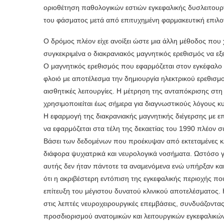
οριοθέτηση παθολογικών εστιών εγκεφαλικής δυσλειτουρ
του φάσματος μετά από επιτυχημένη φαρμακευτική επιλο
Ο δρόμος πλέον είχε ανοίξει ώστε μια άλλη μέθοδος που 
συγκεκριμένα ο διακρανιακός μαγνητικός ερεθισμός να εξ
Ο μαγνητικός ερεθισμός που εφαρμόζεται στον εγκέφαλο 
φλοιό με αποτέλεσμα την δημιουργία ηλεκτρικού ερεθισμ
αισθητικές λειτουργίες. Η μέτρηση της ανταπόκρισης στη
χρησιμοποιείται έως σήμερα για διαγνωστικούς λόγους κ
Η εφαρμογή της διακρανιακής μαγνητικής διέγερσης με 
να εφαρμόζεται στα τέλη της δεκαετίας του 1990 πλέον σ
Βάσει των δεδομένων που προέκυψαν από εκτεταμένες κλι
διάφορα ψυχιατρικά και νευρολογικά νοσήματα. Ωστόσο γ
αυτής δεν ήταν πάντοτε τα αναμενόμενα ενώ υπήρξαν κα
ότι η ακριβέστερη εντόπιση της εγκεφαλικής περιοχής π
επίτευξη του μέγιστου δυνατού κλινικού αποτελέσματος
στις λεπτές νευροχειρουργικές επεμβάσεις, συνδυάζοντα
προσδιορισμού ανατομικών και λειτουργικών εγκεφαλικώ