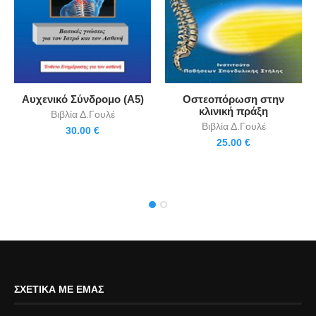
Aυχενικό Σύνδρομο (Α5)
Οστεοπόρωση στην
κλινική πράξη
Βιβλία Δ.Γουλέ
Βιβλία Δ.Γουλέ
30.00
€
25.00
€
ΣΧΕΤΙΚΆ ΜΕ ΕΜΆΣ