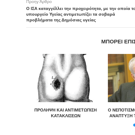
Προηγ Άρθρο
Ο ΙΣΑ καταγγέλλει την προχειρότητα, με την οποία τ
υπουργείο Υγείας αντιμετωπίζει τα σοβαρά
προβλήματα της Δημόσιας υγείας
ΜΠΟΡΕΊ ΕΠΊ
er
ΠΡΟΛΗΨΗ ΚΑΙ ΑΝΤΙΜΕΤΩΠΙΣΗ
Ο ΝΕΠΟΤΙΣΜ
ΚΑΤΑΚΛΙΣΕΩΝ
ΑΝΑΠΤΥΞΗ 