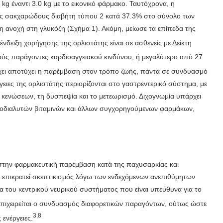
kg έναντι 3.0 kg με το εικονικό φάρμακο. Ταυτόχρονα, η
ης σακχαρώδους διαβήτη τύπου 2 κατά 37.3% στο σύνολο των
η ανοχή στη γλυκόζη (Σχήμα 1). Ακόμη, μείωσε τα επίπεδα της
ένδειξη χορήγησης της ορλιστάτης είναι σε ασθενείς με Δείκτη
ύς παράγοντες καρδιοαγγειακού κινδύνου, ή μεγαλύτερο από 27
έχει αποτύχει η παρέμβαση στον τρόπο ζωής, πάντα σε συνδυασμό
γειες της ορλιστάτης περιορίζονται στο γαστρεντερικό σύστημα, με
ό κενώσεων, τη δυσπεψία και το μετεωρισμό. Διχογνωμία υπάρχει
ποδιαλυτών βιταμινών και άλλων συγχορηγούμενων φαρμάκων,
 στην φαρμακευτική παρέμβαση κατά της παχυσαρκίας και
επικρατεί σκεπτικισμός λόγω των ενδεχόμενων ανεπιθύμητων
α του κεντρικού νευρικού συστήματος που είναι υπεύθυνα για το
πιχειρείται ο συνδυασμός διαφορετικών παραγόντων, ούτως ώστε
3
,
8
 ενέργειες.