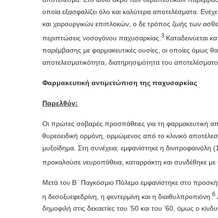
οποία εξασφαλίζει όλο και καλύτερα αποτελέσματα. Ενέχε
και χειρουργικών επιπλοκών, ο δε τρόπος ζωής των ασθεν
3
περιπτώσεις νοσογόνου παχυσαρκίας.
Καταδεινύεται κα
παρέμβασης με φαρμακευτικές ουσίες, οι οποίες όμως θα
αποτελεσματικότητα, διατηρησιμότητα του αποτελέσματος 
Φαρμακευτική αντιμετώπιση της παχυσαρκίας
Παρελθόν:
Οι πρώτες σοβαρές προσπάθειες για τη φαρμακευτική απ
θυρεοειδική ορμόνη, ορμώμενος από το κλινικό αποτέλε
μυξοίδημα. Στη συνέχεια, εμφανίστηκε η δινιτροφαινόλη 
προκαλούσε νευροπάθεια, καταρράκτη και συνδέθηκε με
Μετά τον Β΄ Παγκόσμιο Πόλεμο εμφανίστηκε στο προσκήν
6
η δεσοξυεφεδρίνη, η φεντερμίνη και η διαιθυλπροπιόνη.
δημοφιλή στις δεκαετίες του ’50 και του ’60, όμως ο κίν