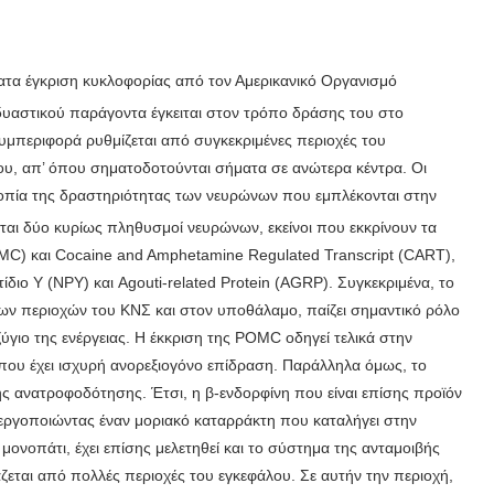
α έγκριση κυκλοφορίας από τον Αμερικανικό Οργανισμό
δυαστικού παράγοντα έγκειται στον τρόπο δράσης του στο
 συμπεριφορά ρυθμίζεται από συγκεκριμένες περιοχές του
ου, απ’ όπου σηματοδοτούνται σήματα σε ανώτερα κέντρα. Οι
πία της δραστηριότητας των νευρώνων που εμπλέκονται στην
ται δύο κυρίως πληθυσμοί νευρώνων, εκείνοι που εκκρίνουν τα
MC) και Cocaine and Amphetamine Regulated Transcript (CART),
διo Υ (NPY) και Agouti-related Protein (AGRP). Συγκεκριμένα, το
ων περιοχών του ΚΝΣ και στον υποθάλαμο, παίζει σημαντικό ρόλο
γιο της ενέργειας. Η έκκριση της POMC οδηγεί τελικά στην
ου έχει ισχυρή ανορεξιογόνο επίδραση. Παράλληλα όμως, το
ς ανατροφοδότησης. Έτσι, η β-ενδορφίνη που είναι επίσης προϊόν
νεργοποιώντας έναν μοριακό καταρράκτη που καταλήγει στην
νοπάτι, έχει επίσης μελετηθεί και το σύστημα της ανταμοιβής
ζεται από πολλές περιοχές του εγκεφάλου. Σε αυτήν την περιοχή,