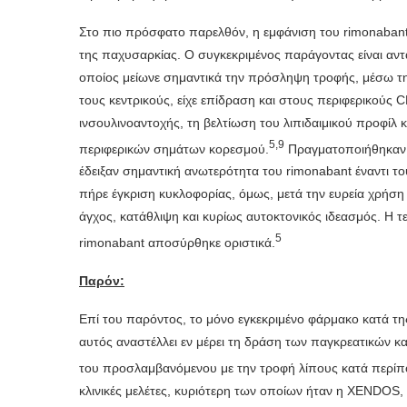
Στο πιο πρόσφατο παρελθόν, η εμφάνιση του rimonabant 
της παχυσαρκίας. Ο συγκεκριμένος παράγοντας είναι α
οποίος μείωνε σημαντικά την πρόσληψη τροφής, μέσω τ
τους κεντρικούς, είχε επίδραση και στους περιφερικούς 
ινσουλινοαντοχής, τη βελτίωση του λιπιδαιμικού προφίλ
5
,
9
περιφερικών σημάτων κορεσμού.
Πραγματοποιήθηκαν τέ
έδειξαν σημαντική ανωτερότητα του rimonabant έναντι 
πήρε έγκριση κυκλοφορίας, όμως, μετά την ευρεία χρήση
άγχος, κατάθλιψη και κυρίως αυτοκτονικός ιδεασμός. Η τε
5
rimonabant αποσύρθηκε οριστικά.
Παρόν:
Επί του παρόντος, το μόνο εγκεκριμένο φάρμακο κατά τ
αυτός αναστέλλει εν μέρει τη δράση των παγκρεατικών κ
του προσλαμβανόμενου με την τροφή λίπους κατά περί
κλινικές μελέτες, κυριότερη των οποίων ήταν η XENDOS, 