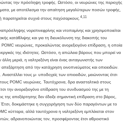
ωδώντας την πρόσληψη τροφής. Ωστόσο, οι νευρώνες της περιοχής
ίσματα, με αποτέλεσμα την απαίτηση μεγαλύτερων ποσών τροφής,
4,11
τή παρατηρείται συχνά στους παχύσαρκους.
ναπρόσληψης νορεπινεφρίνης και ντοπαμίνης και χρησιμοποιείται
ακής κατάθλιψης και για τη διευκόλυνση της διακοπής του
υς POMC νευρώνες, προκαλώντας ανορεξιογόνο επίδραση, η οποία
ενεργικές της ιδιότητες. Ωστόσο, η απώλεια βάρους που μπορεί να
ν άλλη μεριά, η ναλτρεξόνη είναι ένας ανταγωνιστής των
ν απεξάρτηση από την κατάχρηση οινοπνεύματος και οπιοειδών.
Αναστέλλει τους μ- υποδοχείς των οπιοειδών, μειώνοντας έτσι
 τους POMC νευρώνες. Ταυτόχρονα, δρα ανασταλτικά στους
έτσι την ανορεξιογόνο επίδραση του συνδυασμού της με τη
ς της απεξάρτησης δεν έδειξε σημαντική επίδραση στο βάρος,
. Έτσι, δοκιμάστηκε η συγχορήγηση των δύο παραγόντων με το
OMC κύτταρα, αλλά ταυτόχρονα η ναλτρεξόνη εμπλέκεται στον
τών, αδρανοποιώντας τον, προσφέροντας έτσι αθροιστικό