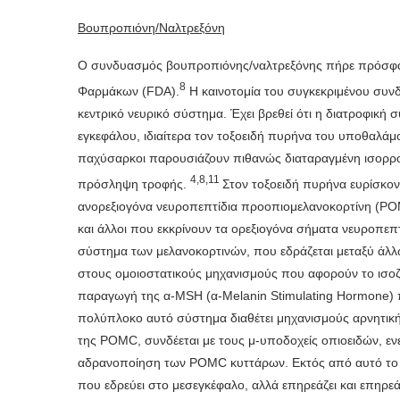
Βουπροπιόνη/Ναλτρεξόνη
Ο συνδυασμός βουπροπιόνης/ναλτρεξόνης πήρε πρόσφατ
8
Φαρμάκων (FDA).
Η καινοτομία του συγκεκριμένου συν
κεντρικό νευρικό σύστημα. Έχει βρεθεί ότι η διατροφική
εγκεφάλου, ιδιαίτερα τον τοξοειδή πυρήνα του υποθαλάμ
παχύσαρκοι παρουσιάζουν πιθανώς διαταραγμένη ισορρο
4
,
8
,
11
πρόσληψη τροφής.
Στον τοξοειδή πυρήνα ευρίσκον
ανορεξιογόνα νευροπεπτίδια προοπιομελανοκορτίνη (PO
και άλλοι που εκκρίνουν τα ορεξιογόνα σήματα νευροπεπτί
σύστημα των μελανοκορτινών, που εδράζεται μεταξύ άλλ
στους ομοιοστατικούς μηχανισμούς που αφορούν το ισοζύ
παραγωγή της α-MSH (α-Melanin Stimulating Hormone) π
πολύπλοκο αυτό σύστημα διαθέτει μηχανισμούς αρνητική
της POMC, συνδέεται με τους μ-υποδοχείς οπιοειδών, ε
αδρανοποίηση των POMC κυττάρων. Εκτός από αυτό το μο
που εδρεύει στο μεσεγκέφαλο, αλλά επηρεάζει και επηρεά