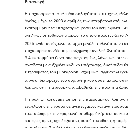
Εισαγωγή:
Η παχυσαρκία αποτελεί ένα σοβαρότατο και ταχέως εξε
Υγείας, μέχρι το 2008 ο αριθμός των υπέρβαρων ατόμων 
εκατομμύρια ήταν παχύσαρκα, βάσει του εκτιμώμενου Δεί
ανήλικων υπέρβαρων ατόμων, το οποίο προσεγγίζει το 7-
2025, ενώ ταυτόχρονα, υπάρχει μεγάλη πιθανότητα να δι
παχυσαρκία συνδέεται με αυξημένη συνολική θνητότητα. Τ
3.4 εκατομμύρια θανάτους παγκοσμίως, λόγω των συννο
σχετίζεται με αυξημένο κίνδυνο υπέρτασης, δυσλιπιδαιμί
εμφράγματος του μυοκαρδίου, ισχαιμικών αγγειακών εγκε
άπνοια, διαταραχές του συμπαθητικού συστήματος, συγκε
λοιπόν, ότι η παχυσαρκία υποβαθμίζει την ποιότητα ζωής
Η πρόληψη και αντιμετώπιση της παχυσαρκίας, λοιπόν, γί
εξάπλωσης της νόσου σε ανεπτυγμένες και αναπτυσσόμ
τρόπο ζωής με την εφαρμογή υποθερμιδικής δίαιτας και ο
εμπειρία, όμως, έχει δείξει πως αυτού του είδους η παρέ
αποτέλεσμα. Στο άλλο άκρο των θεραπευτικών παρεμβάσεω