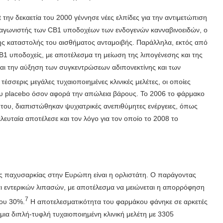
την δεκαετία του 2000 γέννησε νέες ελπίδες για την αντιμετώπιση
νταγωνιστής των CB1 υποδοχέων των ενδογενών κανναβινοειδών, ο
ης καταστολής του αισθήματος ανταμοιβής. Παράλληλα, εκτός από
CB1 υποδοχείς, με αποτέλεσμα τη μείωση της λιπογένεσης και της
 και την αύξηση των συγκεντρώσεων αδιπονεκτίνης και των
σσερις μεγάλες τυχαιοποιημένες κλινικές μελέτες, οι οποίες
του placebo όσον αφορά την απώλεια βάρους. Το 2006 το φάρμακο
 του, διαπιστώθηκαν ψυχιατρικές ανεπιθύμητες ενέργειες, όπως
λευταία αποτέλεσε και τον λόγο για τον οποίο το 2008 το
ης παχυσαρκίας στην Ευρώπη είναι η ορλιστάτη. Ο παράγοντας
αι εντερικών λιπασών, με αποτέλεσμα να μειώνεται η απορρόφηση
7
που 30%.
Η αποτελεσματικότητα του φαρμάκου φάνηκε σε αρκετές
μια διπλή-τυφλή τυχαιοποιημένη κλινική μελέτη με 3305