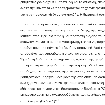
ρυθμιστικό ρόλο έχουν η ντοπαμίνη και τα οπιοειδή, ευ
έχουν την ικανότητα να προσαρμόζονται σε χρόνια ερεθ
ώστε να προκύψει αίσθημα ανταμοιβής. Η διαταραχή αυ
Η βουπροπιόνη είναι ένας μη εκλεκτικός αναστολέας επα
ως τώρα για την αντιμετώπιση της κατάθλιψης, της εποχι
καπνίσματος. Βρέθηκε πως η βουπροπιόνη διεγείρει το
επιπλέον ενισχύεται από τις ντοπαμινεργικές και νοραδρ
παράγει μόνη της φάνηκε ότι δεν ήταν σημαντική. Από τη
υποδοχέων των οπιοειδών, η οποία χρησιμοποιείται στη
Έχει διττή δράση στα συστήματα της πρόσληψης τροφής. 
την αρνητική ανατροφοδότηση στην έκκριση α-MSH από
υποδοχείς του συστήματος της ανταμοιβής, αυξάνοντας 
βουπροπιόνη. Χορηγούμενη μόνη της στις συνήθεις δόσει
ενώ χορηγούμενη σε μεγαλύτερη δόση είναι ηπατοτοξική
εξής σκεπτικό: η χορήγηση βουπροπιόνης διεγείρει τα P
μηχανισμό αρνητικής ανατροφοδότησης των κυττάρων αυ
4,11
αποτέλεσμα. (Εικόνα 1)