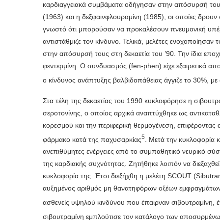
καρδιαγγειακά συμβάματα οδήγησαν στην απόσυρσή του
(1963) και η δεξφαινφλουραμίνη (1985), οι οποίες δρουν
γνωστό ότι μπορούσαν να προκαλέσουν πνευμονική υπέρ
αντιστάθμιζε τον κίνδυνο. Τελικά, μελέτες ενοχοποίησαν
στην απόσυρσή τους στη δεκαετία του ’90. Την ίδια επο
φεντερμίνη. Ο συνδυασμός (fen-phen) είχε εξαιρετικά α
ο κίνδυνος ανάπτυξης βαλβιδοπάθειας άγγιζε το 30%, μ
Στα τέλη της δεκαετίας του 1990 κυκλοφόρησε η σιβουτ
σεροτονίνης, ο οποίος αρχικά αναπτύχθηκε ως αντικαταθ
κορεσμού και την περιφερική θερμογένεση, επιφέροντας
5
φάρμακο κατά της παχυσαρκίας
. Μετά την κυκλοφορία 
ανεπιθύμητες ενέργειες από το συμπαθητικό νευρικό σύσ
της καρδιακής συχνότητας. Ζητήθηκε λοιπόν να διεξαχθεί
κυκλοφορία της. Έτσι διεξήχθη η μελέτη SCOUT (Sibutra
αυξημένος αριθμός μη θανατηφόρων οξέων εμφραγμάτων 
ασθενείς υψηλού κινδύνου που έπαιρναν σιβουτραμίνη, έν
σιβουτραμίνη εμπλούτισε τον κατάλογο των αποσυρμένω