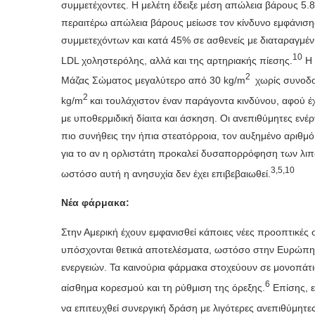
συμμετέχοντες. Η μελέτη έδειξε μέση απώλεια βάρους 5.8 
περαιτέρω απώλεια βάρους μείωσε τον κίνδυνο εμφάνισ
συμμετεχόντων και κατά 45% σε ασθενείς με διαταραγμέν
10
LDL χοληστερόλης, αλλά και της αρτηριακής πίεσης.
Η 
2
Μάζας Σώματος μεγαλύτερο από 30 kg/m
χωρίς συνοδο
2
kg/m
και τουλάχιστον έναν παράγοντα κινδύνου, αφού 
με υποθερμιδική δίαιτα και άσκηση. Οι ανεπιθύμητες ενέρ
πιο συνήθεις την ήπια στεατόρροια, τον αυξημένο αριθμ
για το αν η ορλιστάτη προκαλεί δυσαπορρόφηση των λι
3
,
5
,
10
ωστόσο αυτή η ανησυχία δεν έχει επιβεβαιωθεί.
Νέα φάρμακα:
Στην Αμερική έχουν εμφανισθεί κάποιες νέες προοπτικές
υπόσχονται θετικά αποτελέσματα, ωστόσο στην Ευρώπη 
ενεργειών. Τα καινούρια φάρμακα στοχεύουν σε μονοπάτι
6
αίσθημα κορεσμού και τη ρύθμιση της όρεξης.
Επίσης, ε
να επιτευχθεί συνεργική δράση με λιγότερες ανεπιθύμητες