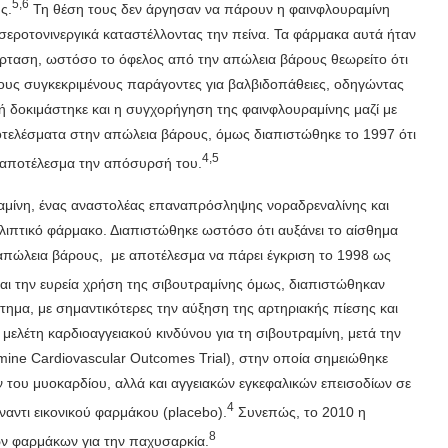
5,6
ς.
Τη θέση τους δεν άργησαν να πάρουν η φαινφλουραμίνη
 σεροτονινεργικά καταστέλλοντας την πείνα. Τα φάρμακα αυτά ήταν
ταση, ωστόσο το όφελος από την απώλεια βάρους θεωρείτο ότι
 τους συγκεκριμένους παράγοντες για βαλβιδοπάθειες, οδηγώντας
χή δοκιμάστηκε και η συγχορήγηση της φαινφλουραμίνης μαζί με
ποτελέσματα στην απώλεια βάρους, όμως διαπιστώθηκε το 1997 ότι
4,5
ε αποτέλεσμα την απόσυρσή του.
ραμίνη, ένας αναστολέας επαναπρόσληψης νοραδρεναλίνης και
λιπτικό φάρμακο. Διαπιστώθηκε ωστόσο ότι αυξάνει το αίσθημα
 απώλεια βάρους, με αποτέλεσμα να πάρει έγκριση το 1998 ως
και την ευρεία χρήση της σιβουτραμίνης όμως, διαπιστώθηκαν
τημα, με σημαντικότερες την αύξηση της αρτηριακής πίεσης και
 μελέτη καρδιοαγγειακού κινδύνου για τη σιβουτραμίνη, μετά την
mine Cardiovascular Outcomes Trial), στην οποία σημειώθηκε
του μυοκαρδίου, αλλά και αγγειακών εγκεφαλικών επεισοδίων σε
4
αντι εικονικού φαρμάκου (placebo).
Συνεπώς, το 2010 η
8
ν φαρμάκων για την παχυσαρκία.