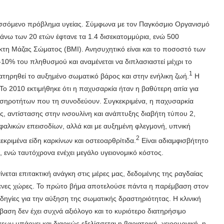
λισσόμενο πρόβλημα υγείας. Σύμφωνα με τον Παγκόσμιο Οργανισμό
άνω των 20 ετών έφτανε τα 1.4 δισεκατομμύρια, ενώ 500
κτη Μάζας Σώματος (BMI). Ανησυχητικό είναι και το ποσοστό των
10% του πληθυσμού και αναμένεται να διπλασιαστεί μέχρι το
1
ατηρηθεί το αυξημένο σωματικό βάρος και στην ενήλικη ζωή.
Η
ο 2010 εκτιμήθηκε ότι η παχυσαρκία ήταν η βαθύτερη αιτία για
σηροτήτων που τη συνοδεύουν. Συγκεκριμένα, η παχυσαρκία
ας, αντίστασης στην ινσουλίνη και ανάπτυξης διαβήτη τύπου 2,
φαλικών επεισοδίων, αλλά και με αυξημένη φλεγμονή, υπνική
2
κριμένα είδη καρκίνων και οστεοαρθρίτιδα.
Είναι αδιαμφισβήτητο
, ενώ ταυτόχρονα ενέχει μεγάλο υγειονομικό κόστος.
νεται επιτακτική ανάγκη στις μέρες μας, δεδομένης της ραγδαίας
ενες χώρες. Το πρώτο βήμα αποτελούσε πάντα η παρέμβαση στον
δηγίες για την αύξηση της σωματικής δραστηριότητας. Η κλινική
μβαση δεν έχει συχνά αξιόλογο και το κυριότερο διατηρήσιμο
ν υπάρχει και διαρκώς εξελίσσεται η βαριατρική χειρουργική, η