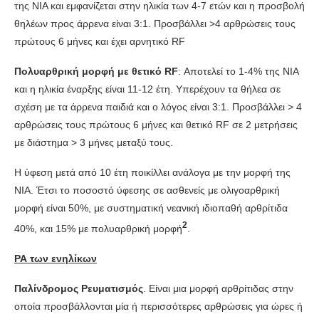
της ΝΙΑ και εμφανίζεται στην ηλικία των 4-7 ετών και η προσβολή
θηλέων προς άρρενα είναι 3:1. Προσβάλλει >4 αρθρώσεις τους
πρώτους 6 μήνες και έχει αρνητικό RF
Πολυαρθρική μορφή με θετικό RF
: Αποτελεί το 1-4% της ΝΙΑ
και η ηλικία έναρξης είναι 11-12 έτη. Υπερέχουν τα θήλεα σε
σχέση με τα άρρενα παιδιά και ο λόγος είναι 3:1. Προσβάλλει > 4
αρθρώσεις τους πρώτους 6 μήνες και θετικό RF σε 2 μετρήσεις
με διάστημα > 3 μήνες μεταξύ τους.
Η ύφεση μετά από 10 έτη ποικίλλει ανάλογα με την μορφή της
ΝΙΑ. Έτσι το ποσοστό ύφεσης σε ασθενείς με ολιγοαρθρική
μορφή είναι 50%, με συστηματική νεανική ιδιοπαθή αρθρίτιδα
2
40%, και 15% με πολυαρθρική μορφή
.
ΡΑ των ενηλίκων
Παλίνδρομος Ρευματισμός
. Είναι μια μορφή αρθρίτιδας στην
οποία προσβάλλονται μία ή περισσότερες αρθρώσεις για ώρες ή