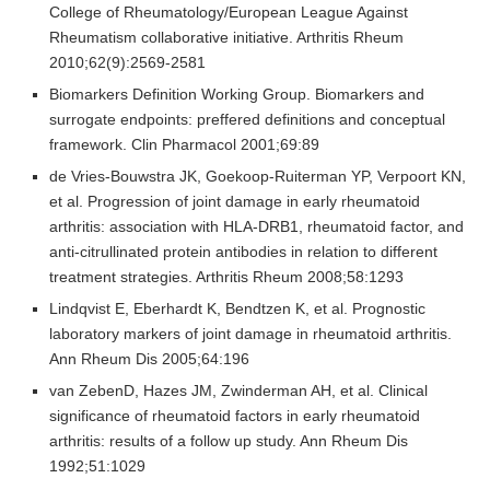
College of Rheumatology/European League Against
Rheumatism collaborative initiative. Arthritis Rheum
2010;62(9):2569-2581
Biomarkers Definition Working Group. Biomarkers and
surrogate endpoints: preffered definitions and conceptual
framework. Clin Pharmacol 2001;69:89
de Vries-Bouwstra JK, Goekoop-Ruiterman YP, Verpoort KN,
et al. Progression of joint damage in early rheumatoid
arthritis: association with HLA-DRB1, rheumatoid factor, and
anti-citrullinated protein antibodies in relation to different
treatment strategies. Arthritis Rheum 2008;58:1293
Lindqvist E, Eberhardt K, Bendtzen K, et al. Prognostic
laboratory markers of joint damage in rheumatoid arthritis.
Ann Rheum Dis 2005;64:196
van ZebenD, Hazes JM, Zwinderman AH, et al. Clinical
significance of rheumatoid factors in early rheumatoid
arthritis: results of a follow up study. Ann Rheum Dis
1992;51:1029