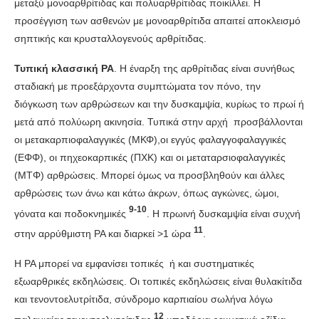
μεταξύ μονοαρθρίτιδας και πολυαρθρίτιδας ποικίλλει. Η
προσέγγιση των ασθενών με μονοαρθρίτιδα απαιτεί αποκλεισμό
σηπτικής και κρυσταλλογενούς αρθρίτιδας.
Τυπική κλασσική ΡΑ
. Η έναρξη της αρθρίτιδας είναι συνήθως
σταδιακή με προεξάρχοντα συμπτώματα τον πόνο, την
διόγκωση των αρθρώσεων και την δυσκαμψία, κυρίως το πρωί ή
μετά από πολύωρη ακινησία. Τυπικά στην αρχή προσβάλλονται
οι μετακαρπιοφαλαγγικές (ΜΚΦ),οι εγγύς φαλαγγοφαλαγγικές
(ΕΦΦ), οι πηχεοκαρπικές (ΠΧΚ) και οι μεταταρσιοφαλαγγικές
(ΜΤΦ) αρθρώσεις. Μπορεί όμως να προσβληθούν και άλλες
αρθρώσεις των άνω και κάτω άκρων, όπως αγκώνες, ώμοι,
9-10
γόνατα και ποδοκνημικές
. Η πρωινή δυσκαμψία είναι συχνή
11
στην αρρύθμιστη ΡΑ και διαρκεί >1 ώρα
.
Η ΡΑ μπορεί να εμφανίσει τοπικές ή και συστηματικές
εξωαρθρικές εκδηλώσεις. Οι τοπικές εκδηλώσεις είναι θυλακίτιδα
και τενοντοελυτρίτιδα, σύνδρομο καρπιαίου σωλήνα λόγω
12