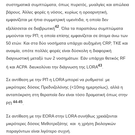
συστηματικά συμπτώματα, όπως πυρετός, μυαλγίες και απώλεια
βάρους. Άλλες φορές η νόσος, κυρίως η οροαρνητική,
εμφανίζεται με ήπια συμμετρική υμενίτιδα, η οποία δεν
42
εξελίσσεται σε διαβρωτική
. Όλα τα παραπάνω συμπτώματα
μιμούνται την ΡΠ, η οποία επίσης εμφανίζεται σε άτομα άνω των
50 ετών. Και στα δύο νοσήματα υπάρχει αυξημένη CRP, ΤΚΕ και
αναιμία, οπότε πολλές φορές είναι δύσκολη η διαφορική
διαγνωστική μεταξύ των 2 νοσημάτων. Εάν υπάρχει θετικός RF
43
ή και ACPA διευκολύνει την διάγνωση της LORA
.
Σε αντίθεση με την ΡΠ η LORA μπορεί να ρυθμιστεί με
μικρότερες δόσεις Πρεδνιζολόνης (<10mg ημερησίως), αλλά η
ανταπόκριση στη θεραπεία δεν είναι τόσο δραματική όπως στην
44-45
ΡΠ
.
Σε αντίθεση με την EORA στην LORA συνήθως χρειάζονται
μικρότερες δόσεις Μεθοτρεξάτης και η χρήση βιολογικών
παραγόντων είναι λιγότερο συχνή.