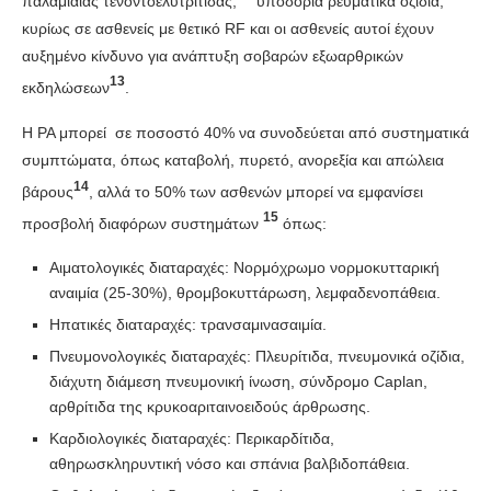
παλαμιαίας τενοντοελυτρίτιδας,
υποδόρια ρευματικά οζίδια,
κυρίως σε ασθενείς με θετικό RF και οι ασθενείς αυτοί έχουν
αυξημένο κίνδυνο για ανάπτυξη σοβαρών εξωαρθρικών
13
εκδηλώσεων
.
Η ΡΑ μπορεί σε ποσοστό 40% να συνοδεύεται από συστηματικά
συμπτώματα, όπως καταβολή, πυρετό, ανορεξία και απώλεια
14
βάρους
, αλλά το 50% των ασθενών μπορεί να εμφανίσει
15
προσβολή διαφόρων συστημάτων
όπως:
Αιματολογικές διαταραχές: Νορμόχρωμο νορμοκυτταρική
αναιμία (25-30%), θρομβοκυττάρωση, λεμφαδενοπάθεια.
Ηπατικές διαταραχές: τρανσαμινασαιμία.
Πνευμονολογικές διαταραχές: Πλευρίτιδα, πνευμονικά οζίδια,
διάχυτη διάμεση πνευμονική ίνωση, σύνδρομο Caplan,
αρθρίτιδα της κρυκοαριταινοειδούς άρθρωσης.
Καρδιολογικές διαταραχές: Περικαρδίτιδα,
αθηρωσκληρυντική νόσο και σπάνια βαλβιδοπάθεια.