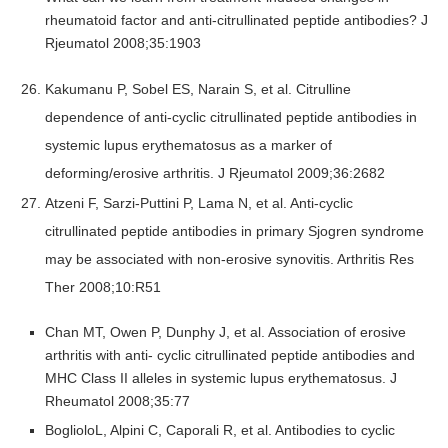
rheumatoid factor and anti-citrullinated peptide antibodies? J
Rjeumatol 2008;35:1903
Kakumanu P, Sobel ES, Narain S, et al. Citrulline
dependence of anti-cyclic citrullinated peptide antibodies in
systemic lupus erythematosus as a marker of
deforming/erosive arthritis. J Rjeumatol 2009;36:2682
Atzeni F, Sarzi-Puttini P, Lama N, et al. Anti-cyclic
citrullinated peptide antibodies in primary Sjogren syndrome
may be associated with non-erosive synovitis. Arthritis Res
Ther 2008;10:R51
Chan MT, Owen P, Dunphy J, et al. Association of erosive
arthritis with anti- cyclic citrullinated peptide antibodies and
MHC Class II alleles in systemic lupus erythematosus. J
Rheumatol 2008;35:77
BoglioloL, Alpini C, Caporali R, et al. Antibodies to cyclic