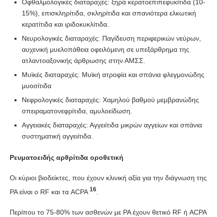
Οφθαλμολογικές διαταραχές: ξηρά κερατοεπιπεφυκίτιδα (10-
15%), επισκληρίτιδα, σκληρίτιδα και σπανιότερα ελκωτική
κερατίτιδα και ιριδοκυκλίτιδα.
Νευρολογικές διαταραχές: Παγίδευση περιφερικών νεύρων,
αυχενική μυελοπάθεια οφειλόμενη σε υπεξάρθρημα της
ατλαντοαξονικής άρθρωσης στην ΑΜΣΣ.
Μυϊκές διαταραχές: Μυϊκή ατροφία και σπάνια φλεγμονώδης
μυοσίτιδα
Νεφρολογικές διαταραχές: Χαμηλού βαθμού μεμβρανώδης
σπειραματονεφρίτιδα, αμυλοείδωση.
Αγγειακές διαταραχές: Αγγειίτιδα μικρών αγγείων και σπάνια
συστηματική αγγειίτιδα.
Ρευματοειδής αρθρίτιδα οροθετική
Οι κύριοι βιοδείκτες, που έχουν κλινική αξία για την διάγνωση της
16
ΡΑ είναι ο RF και τα ACPA
.
Περίπου το 75-80% των ασθενών με ΡΑ έχουν θετικό RF ή ACPA