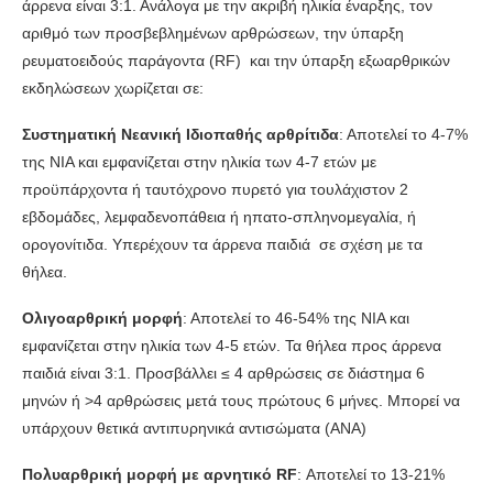
άρρενα είναι 3:1. Ανάλογα με την ακριβή ηλικία έναρξης, τον
αριθμό των προσβεβλημένων αρθρώσεων, την ύπαρξη
ρευματοειδούς παράγοντα (RF) και την ύπαρξη εξωαρθρικών
εκδηλώσεων χωρίζεται σε:
Συστηματική Νεανική Ιδιοπαθής αρθρίτιδα
: Αποτελεί το 4-7%
της ΝΙΑ και εμφανίζεται στην ηλικία των 4-7 ετών με
προϋπάρχοντα ή ταυτόχρονο πυρετό για τουλάχιστον 2
εβδομάδες, λεμφαδενοπάθεια ή ηπατο-σπληνομεγαλία, ή
ορογονίτιδα. Υπερέχουν τα άρρενα παιδιά σε σχέση με τα
θήλεα.
Ολιγοαρθρική μορφή
: Αποτελεί το 46-54% της ΝΙΑ και
εμφανίζεται στην ηλικία των 4-5 ετών. Τα θήλεα προς άρρενα
παιδιά είναι 3:1. Προσβάλλει ≤ 4 αρθρώσεις σε διάστημα 6
μηνών ή >4 αρθρώσεις μετά τους πρώτους 6 μήνες. Μπορεί να
υπάρχουν θετικά αντιπυρηνικά αντισώματα (ΑΝΑ)
Πολυαρθρική μορφή με αρνητικό RF
: Αποτελεί το 13-21%