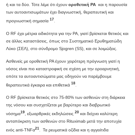
ή και τα δύο. Τότε λέμε ότι έχουν
οροθετική ΡΑ
και η παρουσία
των αυτοαντισωμάτων έχει διαγνωστική, θεραπευτική και
17
προγνωστική σημασία
.
Ο RF έχει μέτρια ειδικότητα για την ΡΑ, γιατί βρίσκεται θετικός και
σε άλλες καταστάσεις, όπως στο Συστηματικό Ερυθηματώδη
Λύκο (ΣΕΛ), στο σύνδρομο Sjogren (SS), και σε λοιμώξεις.
Ασθενείς με οροθετική ΡΑ έχουν χειρότερη πρόγνωση γιατί η
νόσος είναι πιο καταστροφική σε σχέση με την οροαρνητική,
οπότε τα αυτοαντισώματα μας οδηγούν να παρέμβουμε
18
θεραπευτικά έγκαιρα και επιθετικά
.
Ο RF βρίσκεται θετικός στο 75-80% των ασθενών στη διάρκεια
της νόσου και συσχετίζεται με βαρύτερο και διαβρωτικό
19
20
νόσημα
, εξωαρθρικές εκδηλώσεις
και δείχνει καλύτερη
ανταπόκριση των ασθενών στο Rituximab μετά την αποτυχία
21
ενός anti-TNFα
. Τα ρευματικά οζίδια και η αγγειίτιδα