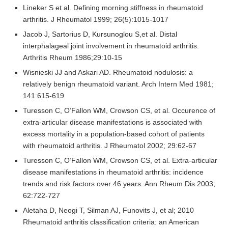
Lineker S et al. Defining morning stiffness in rheumatoid
arthritis. J Rheumatol 1999; 26(5):1015-1017
Jacob J, Sartorius D, Kursunoglou S,et al. Distal
interphalageal joint involvement in rheumatoid arthritis.
Arthritis Rheum 1986;29:10-15
Wisnieski JJ and Askari AD. Rheumatoid nodulosis: a
relatively benign rheumatoid variant. Arch Intern Med 1981;
141:615-619
Turesson C, O’Fallon WM, Crowson CS, et al. Occurence of
extra-articular disease manifestations is associated with
excess mortality in a population-based cohort of patients
with rheumatoid arthritis. J Rheumatol 2002; 29:62-67
Turesson C, O’Fallon WM, Crowson CS, et al. Extra-articular
disease manifestations in rheumatoid arthritis: incidence
trends and risk factors over 46 years. Ann Rheum Dis 2003;
62:722-727
Aletaha D, Neogi T, Silman AJ, Funovits J, et al; 2010
Rheumatoid arthritis classification criteria: an American