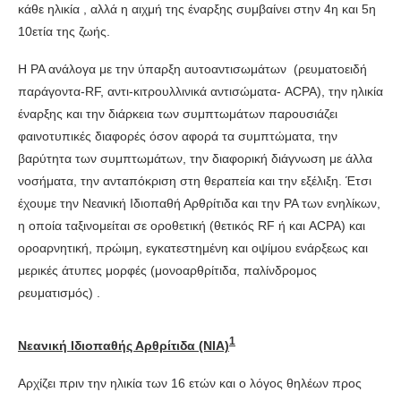
κάθε ηλικία , αλλά η αιχμή της έναρξης συμβαίνει στην 4η και 5η
10ετία της ζωής.
Η ΡΑ ανάλογα με την ύπαρξη αυτοαντισωμάτων (ρευματοειδή
παράγοντα-RF, αντι-κιτρουλλινικά αντισώματα- ACPA), την ηλικία
έναρξης και την διάρκεια των συμπτωμάτων παρουσιάζει
φαινοτυπικές διαφορές όσον αφορά τα συμπτώματα, την
βαρύτητα των συμπτωμάτων, την διαφορική διάγνωση με άλλα
νοσήματα, την ανταπόκριση στη θεραπεία και την εξέλιξη. Έτσι
έχουμε την Νεανική Ιδιοπαθή Αρθρίτιδα και την ΡΑ των ενηλίκων,
η οποία ταξινομείται σε οροθετική (θετικός RF ή και ACPA) και
οροαρνητική, πρώιμη, εγκατεστημένη και οψίμου ενάρξεως και
μερικές άτυπες μορφές (μονοαρθρίτιδα, παλίνδρομος
ρευματισμός) .
1
Νεανική Ιδιοπαθής Αρθρίτιδα (ΝΙΑ)
Αρχίζει πριν την ηλικία των 16 ετών και ο λόγος θηλέων προς