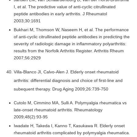
I, et al. The predictive value of anti-cyclic citrullinated
peptide antibodies in early arthritis. J Rheumatol
2003;30:1691
Bukhari M, Thomson W, Naseem H, et al. The performance
of anti-cyclic citrullinated peptide antibodies in predicting the
severity of radiologic damage in inflammatory polyarthritis:
results from the Norfolk Arthritis Register. Arthritis Rheum
2007;56:2929
Villa-Blanco JI, Calvo-Alen J. Elderly onset rheumatoid
arthritis: differential diagnosis and choice of first-line and
subequent therapy. Drug Aging 2009;26:739-750
Cutolo M, Cimmino MA, Sulli A. Polymyalgia rheumatica vs
late-onset rheumatoid arthritis. Rheumatology
2009;48(2):93-95
Iwadate H, Takeda I, Kanno T, Kasukawa R. Elderly onset
rheumatoid arthritis complicated by polymyalgia rheumatica.