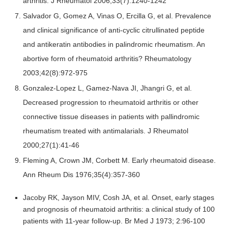
arthritis. J Rheumatol 2006;33(7):1240-1242
Salvador G, Gomez A, Vinas O, Ercilla G, et al. Prevalence
and clinical significance of anti-cyclic citrullinated peptide
and antikeratin antibodies in palindromic rheumatism. An
abortive form of rheumatoid arthritis? Rheumatology
2003;42(8):972-975
Gonzalez-Lopez L, Gamez-Nava JI, Jhangri G, et al.
Decreased progression to rheumatoid arthritis or other
connective tissue diseases in patients with pallindromic
rheumatism treated with antimalarials. J Rheumatol
2000;27(1):41-46
Fleming A, Crown JM, Corbett M. Early rheumatoid disease.
Ann Rheum Dis 1976;35(4):357-360
Jacoby RK, Jayson MIV, Cosh JA, et al. Onset, early stages
and prognosis of rheumatoid arthritis: a clinical study of 100
patients with 11-year follow-up. Br Med J 1973; 2:96-100