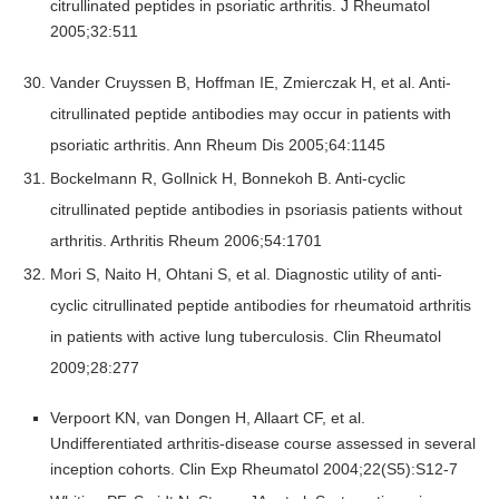
citrullinated peptides in psoriatic arthritis. J Rheumatol
2005;32:511
Vander Cruyssen B, Hoffman IE, Zmierczak H, et al. Anti-
citrullinated peptide antibodies may occur in patients with
psoriatic arthritis. Ann Rheum Dis 2005;64:1145
Bockelmann R, Gollnick H, Bonnekoh B. Anti-cyclic
citrullinated peptide antibodies in psoriasis patients without
arthritis. Arthritis Rheum 2006;54:1701
Mori S, Naito H, Ohtani S, et al. Diagnostic utility of anti-
cyclic citrullinated peptide antibodies for rheumatoid arthritis
in patients with active lung tuberculosis. Clin Rheumatol
2009;28:277
Verpoort KN, van Dongen H, Allaart CF, et al.
Undifferentiated arthritis-disease course assessed in several
inception cohorts. Clin Exp Rheumatol 2004;22(S5):S12-7