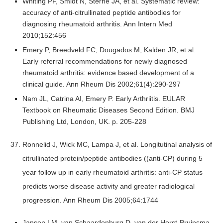
Whiting PF, Smidt N, Sterne JA, et al. Systematic review:
accuracy of anti-citrullinated peptide antibodies for
diagnosing rheumatoid arthritis. Ann Intern Med
2010;152:456
Emery P, Breedveld FC, Dougados M, Kalden JR, et al.
Early referral recommendations for newly diagnosed
rheumatoid arthritis: evidence based development of a
clinical guide. Ann Rheum Dis 2002;61(4):290-297
Nam JL, Catrina AI, Emery P. Early Arthriitis. EULAR
Textbook on Rheumatic Diseases Second Edition. BMJ
Publishing Ltd, London, UK. p. 205-228
Ronnelid J, Wick MC, Lampa J, et al. Longitutinal analysis of
citrullinated protein/peptide antibodies ((anti-CP) during 5
year follow up in early rheumatoid arthritis: anti-CP status
predicts worse disease activity and greater radiological
progression. Ann Rheum Dis 2005;64:1744
Jansen LM, van Schaardenburg D, van der Horst-Bruinsma