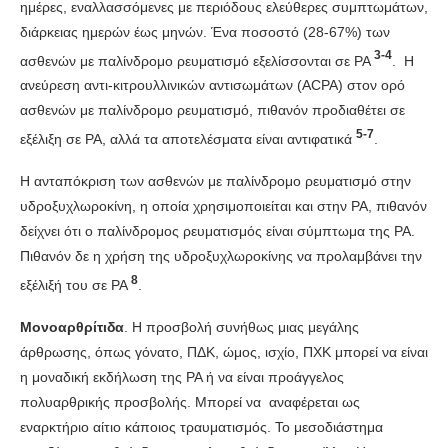
ημέρες, εναλλασσόμενες με περιόδους ελεύθερες συμπτωμάτων,
διάρκειας ημερών έως μηνών. Ένα ποσοστό (28-67%) των
3-4
ασθενών με παλίνδρομο ρευματισμό εξελίσσονται σε ΡΑ
. Η
ανεύρεση αντι-κιτρουλλινικών αντισωμάτων (ACPA) στον ορό
ασθενών με παλίνδρομο ρευματισμό, πιθανόν προδιαθέτει σε
5-7
εξέλιξη σε ΡΑ, αλλά τα αποτελέσματα είναι αντιφατικά
.
Η ανταπόκριση των ασθενών με παλίνδρομο ρευματισμό στην
υδροξυχλωροκίνη, η οποία χρησιμοποιείται και στην ΡΑ, πιθανόν
δείχνει ότι ο παλίνδρομος ρευματισμός είναι σύμπτωμα της ΡΑ.
Πιθανόν δε η χρήση της υδροξυχλωροκίνης να προλαμβάνει την
8
εξέλιξή του σε ΡΑ
.
Μονοαρθρίτιδα
. Η προσβολή συνήθως μιας μεγάλης
άρθρωσης, όπως γόνατο, ΠΔΚ, ώμος, ισχίο, ΠΧΚ μπορεί να είναι
η μοναδική εκδήλωση της ΡΑ ή να είναι προάγγελος
πολυαρθρικής προσβολής. Μπορεί να αναφέρεται ως
εναρκτήριο αίτιο κάποιος τραυματισμός. Το μεσοδιάστημα