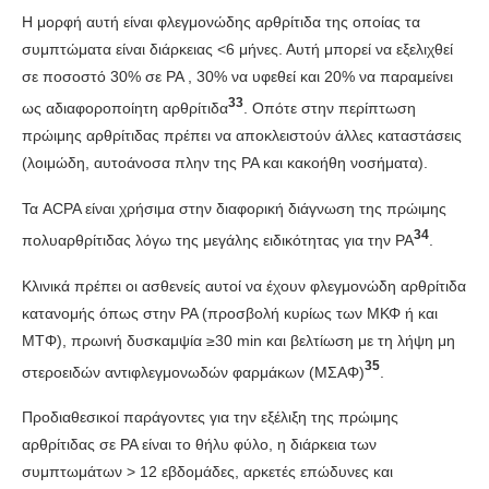
Η μορφή αυτή είναι φλεγμονώδης αρθρίτιδα της οποίας τα
συμπτώματα είναι διάρκειας <6 μήνες. Αυτή μπορεί να εξελιχθεί
σε ποσοστό 30% σε ΡΑ , 30% να υφεθεί και 20% να παραμείνει
33
ως αδιαφοροποίητη αρθρίτιδα
. Οπότε στην περίπτωση
πρώιμης αρθρίτιδας πρέπει να αποκλειστούν άλλες καταστάσεις
(λοιμώδη, αυτοάνοσα πλην της ΡΑ και κακοήθη νοσήματα).
Τα ACPA είναι χρήσιμα στην διαφορική διάγνωση της πρώιμης
34
πολυαρθρίτιδας λόγω της μεγάλης ειδικότητας για την ΡΑ
.
Κλινικά πρέπει οι ασθενείς αυτοί να έχουν φλεγμονώδη αρθρίτιδα
κατανομής όπως στην ΡΑ (προσβολή κυρίως των ΜΚΦ ή και
ΜΤΦ), πρωινή δυσκαμψία ≥30 min και βελτίωση με τη λήψη μη
35
στεροειδών αντιφλεγμονωδών φαρμάκων (ΜΣΑΦ)
.
Προδιαθεσικοί παράγοντες για την εξέλιξη της πρώιμης
αρθρίτιδας σε ΡΑ είναι το θήλυ φύλο, η διάρκεια των
συμπτωμάτων > 12 εβδομάδες, αρκετές επώδυνες και