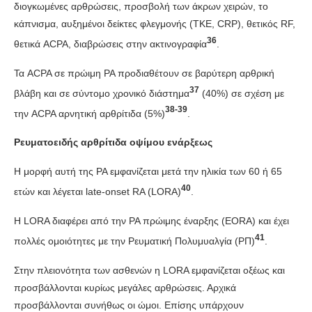
διογκωμένες αρθρώσεις, προσβολή των άκρων χειρών, το
κάπνισμα, αυξημένοι δείκτες φλεγμονής (ΤΚΕ, CRP), θετικός RF,
36
θετικά ACPA, διαβρώσεις στην ακτινογραφία
.
Τα ACPA σε πρώιμη ΡΑ προδιαθέτουν σε βαρύτερη αρθρική
37
βλάβη και σε σύντομο χρονικό διάστημα
(40%) σε σχέση με
38-39
την ACPA αρνητική αρθρίτιδα (5%)
.
Ρευματοειδής αρθρίτιδα οψίμου ενάρξεως
Η μορφή αυτή της ΡΑ εμφανίζεται μετά την ηλικία των 60 ή 65
40
ετών και λέγεται late-onset RA (LORA)
.
H LORA διαφέρει από την ΡΑ πρώιμης έναρξης (EORA) και έχει
41
πολλές ομοιότητες με την Ρευματική Πολυμυαλγία (ΡΠ)
.
Στην πλειονότητα των ασθενών η LORA εμφανίζεται οξέως και
προσβάλλονται κυρίως μεγάλες αρθρώσεις. Αρχικά
προσβάλλονται συνήθως οι ώμοι. Επίσης υπάρχουν