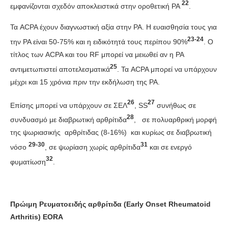
22
εμφανίζονται σχεδόν αποκλειστικά στην οροθετική ΡΑ
.
Τα ACPA έχουν διαγνωστική αξία στην ΡΑ. Η ευαισθησία τους για
23-24
την ΡΑ είναι 50-75% και η ειδικότητά τους περίπου 90%
. Ο
τίτλος των ACPA και του RF μπορεί να μειωθεί αν η ΡΑ
25
αντιμετωπιστεί αποτελεσματικά
. Τα ACPA μπορεί να υπάρχουν
μέχρι και 15 χρόνια πριν την εκδήλωση της ΡΑ.
26
27
Επίσης μπορεί να υπάρχουν σε ΣΕΛ
, SS
συνήθως σε
28
συνδυασμό με διαβρωτική αρθρίτιδα
, σε πολυαρθρική μορφή
της ψωριασικής αρθρίτιδας (8-16%) και κυρίως σε διαβρωτική
29-30
31
νόσο
, σε ψωρίαση χωρίς αρθρίτιδα
και σε ενεργό
32
φυματίωση
.
Πρώιμη Ρευματοειδής αρθρίτιδα (Early Onset Rheumatoid
Arthritis) EORA