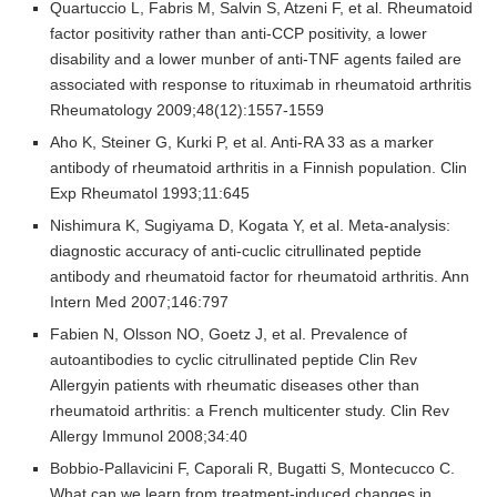
Quartuccio L, Fabris M, Salvin S, Atzeni F, et al. Rheumatoid
factor positivity rather than anti-CCP positivity, a lower
disability and a lower munber of anti-TNF agents failed are
associated with response to rituximab in rheumatoid arthritis
Rheumatology 2009;48(12):1557-1559
Aho K, Steiner G, Kurki P, et al. Anti-RA 33 as a marker
antibody of rheumatoid arthritis in a Finnish population. Clin
Exp Rheumatol 1993;11:645
Nishimura K, Sugiyama D, Kogata Y, et al. Meta-analysis:
diagnostic accuracy of anti-cuclic citrullinated peptide
antibody and rheumatoid factor for rheumatoid arthritis. Ann
Intern Med 2007;146:797
Fabien N, Olsson NO, Goetz J, et al. Prevalence of
autoantibodies to cyclic citrullinated peptide Clin Rev
Allergyin patients with rheumatic diseases other than
rheumatoid arthritis: a French multicenter study. Clin Rev
Allergy Immunol 2008;34:40
Bobbio-Pallavicini F, Caporali R, Bugatti S, Montecucco C.
What can we learn from treatment-induced changes in