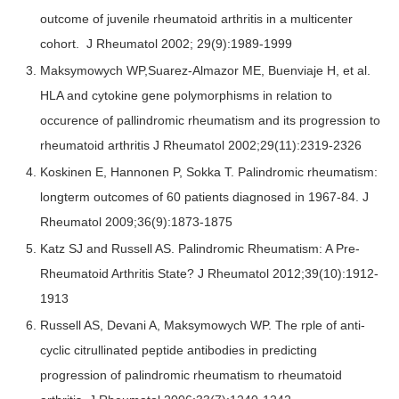
outcome of juvenile rheumatoid arthritis in a multicenter
cohort. J Rheumatol 2002; 29(9):1989-1999
Maksymowych WP,Suarez-Almazor ME, Buenviaje H, et al.
HLA and cytokine gene polymorphisms in relation to
occurence of pallindromic rheumatism and its progression to
rheumatoid arthritis J Rheumatol 2002;29(11):2319-2326
Koskinen E, Hannonen P, Sokka T. Palindromic rheumatism:
longterm outcomes of 60 patients diagnosed in 1967-84. J
Rheumatol 2009;36(9):1873-1875
Katz SJ and Russell AS. Palindromic Rheumatism: A Pre-
Rheumatoid Arthritis State? J Rheumatol 2012;39(10):1912-
1913
Russell AS, Devani A, Maksymowych WP. The rple of anti-
cyclic citrullinated peptide antibodies in predicting
progression of palindromic rheumatism to rheumatoid