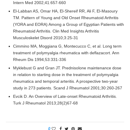
Intern Med 2002;41:657-660
El-Labban AS, Omar HA, El-Shereif RR, Ali F, El-Masoury
TM. Pattern of Young and Old Onset Rheumatoid Arthritis
(YORA and EORA) Among a Group of Egyptian Patients with
Rheumatoid Arthritis. Clin Med Insights Arthritis
Musculoskelet Disord 2010;3:25-31
Cimmino MA, Moggiana G, Montecucco C, et al. Long term
treatment of polymyalgia rheumatica with deflazacort. Ann
Rheum Dis 1994;53:331-336
Myklebust G and Gran JT. Prednisolone maintenance dose
in relation to starting dose in the treatment of polymyalgia
rheumatica and temporal arteritis. A prospective two-year
study in 273 patients. Scand J Rheumatol 2001;30:260-267
Evcik D. An Overview of Late-onset Rheumatoid Arthritis.
Turk J Rheumatol 2013;28(2)67-68
0