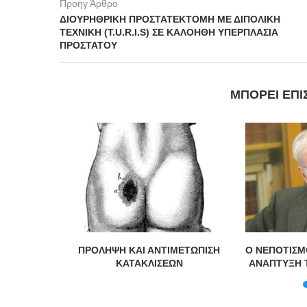
Προηγ Άρθρο
ΔΙΟΥΡΗΘΡΙΚΗ ΠΡΟΣΤΑΤΕΚΤΟΜΗ ΜΕ ΔΙΠΟΛΙΚΗ
ΤΕΧΝΙΚΗ (T.U.R.I.S) ΣΕ ΚΑΛΟΗΘΗ ΥΠΕΡΠΛΑΣΙΑ
ΠΡΟΣΤΑΤΟΥ
ΜΠΟΡΕΊ ΕΠΊ
er
ΠΡΟΛΗΨΗ ΚΑΙ ΑΝΤΙΜΕΤΩΠΙΣΗ
Ο ΝΕΠΟΤΙΣΜ
ΚΑΤΑΚΛΙΣΕΩΝ
ΑΝΑΠΤΥΞΗ 