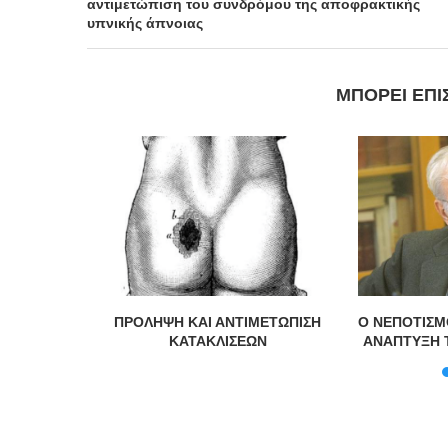
αντιμετώπιση του συνδρόμου της αποφρακτικής
υπνικής άπνοιας
ΜΠΟΡΕΊ ΕΠΊ
er
ΠΡΟΛΗΨΗ ΚΑΙ ΑΝΤΙΜΕΤΩΠΙΣΗ
Ο ΝΕΠΟΤΙΣΜ
ΚΑΤΑΚΛΙΣΕΩΝ
ΑΝΑΠΤΥΞΗ 