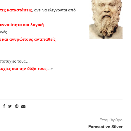
τες καταστάσεις
, αντί να ελέγχονται από
ενναιότητα και λογική
…
λαγές…
 και ανθρώπους αντιπαθείς
αποτυχίες τους…
τυχίες και την δόξα τους
…»
Επομ Άρθρο
Farmactive Silver