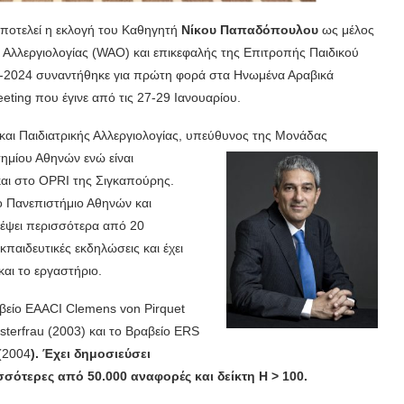
 αποτελεί η εκλογή του Καθηγητή
Νίκου Παπαδόπουλου
ως μέλος
 Αλλεργιολογίας (WAO) και επικεφαλής της Επιτροπής Παιδικού
23-2024 συναντήθηκε για πρώτη φορά στα Ηνωμένα Αραβικά
ting που έγινε από τις 27-29 Ιανουαρίου.
αι Παιδιατρικής Αλλεργιολογίας, υπεύθυνος της
Μονάδας
τημίου Αθηνών ενώ είναι
αι στο OPRI της Σιγκαπούρης.
το Πανεπιστήμιο Αθηνών και
λέψει περισσότερα από 20
παιδευτικές εκδηλώσεις και έχει
και το εργαστήριο.
βείο EAACI Clemens von Pirquet
sterfrau (2003) και το Βραβείο ERS
(2004
). Έχει δημοσιεύσει
σότερες από 50.000 αναφορές και δείκτη Η > 100.