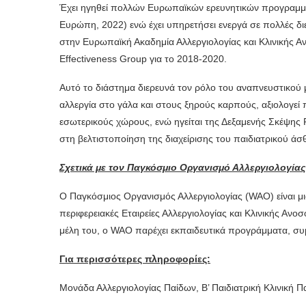
Έχει ηγηθεί πολλών Ευρωπαϊκών ερευνητικών προγραμμά
Ευρώπη, 2022) ενώ έχει υπηρετήσει ενεργά σε πολλές διε
στην Ευρωπαϊκή Ακαδημία Αλλεργιολογίας και Κλινικής Αν
Effectiveness Group για το 2018-2020.
Αυτό το διάστημα διερευνά τον ρόλο του αναπνευστικού 
αλλεργία στο γάλα και στους ξηρούς καρπούς, αξιολογεί
εσωτερικούς χώρους, ενώ ηγείται της Δεξαμενής Σκέψης
στη βελτιστοποίηση της διαχείρισης του παιδιατρικού ά
Σχετικά με τον Παγκόσμιο Οργανισμό Αλλεργιολογίας
Ο Παγκόσμιος Οργανισμός Αλλεργιολογίας (WAO) είναι μια
περιφερειακές Εταιρείες Αλλεργιολογίας και Κλινικής Αν
μέλη του, ο WAO παρέχει εκπαιδευτικά προγράμματα, συμ
Για περισσότερες πληροφορίες:
Μονάδα Αλλεργιολογίας Παίδων, Β’ Παιδιατρική Κλινική 