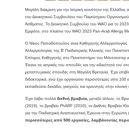
Μεγάλη διάκριση για την Ιατρική κοινότητα της Ελλάδας
του Διοικητικού Συμβουλίου του Παγκόσμιου Οργανισμού
Άσθματος. Το Διοικητικό Συμβούλιο του WAO για το 20
Εμιράτα, στο πλαίσιο του WAO 2023 Pan-Arab Allergy Mee
Ο Νίκος Παπαδόπουλος είναι Καθηγητής Αλλεργιολογίας κ
Αλλεργιολογίας της Β’ Παιδιατρικής Κλινικής του Πανεπισ
Επίτιμος Καθηγητής στο Πανεπιστήμιο του Μάντσεστερ κ
Έκανε τις ιατρικές του σπουδές και την ειδικότητά του σ
μεταπτυχιακές σπουδές στη Μεγάλη Βρετανία. Έχει επιβ
διδακτορικά, ενώ έχει οργανώσει περισσότερες από 100 εκ
εκπαιδεύσει δεκάδες γιατρούς και ερευνητές στην κλινική 
Έχει λάβει πολλά
διεθνή βραβεία,
μεταξύ άλλων, το Βρα
(2019), το βραβείο PhARF (2010), το Διεθνές Βραβείο Klo
για την Παιδιατρική Αναπνευστική Έρευνα στην Ευρώπη 
περισσότερες από 500 εργασίες, λαμβάνοντας περισ