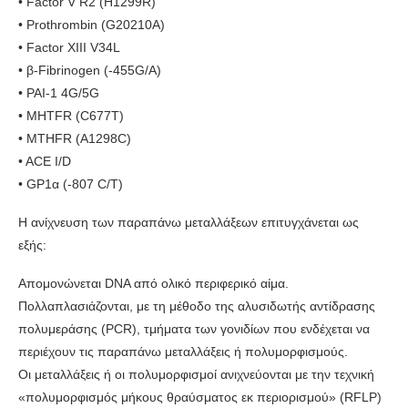
• Factor V R2 (H1299R)
• Prothrombin (G20210A)
• Factor XIII V34L
• β-Fibrinogen (-455G/A)
• PAI-1 4G/5G
• MHTFR (C677T)
• MTHFR (A1298C)
• ACE I/D
• GP1α (-807 C/T)
Η ανίχνευση των παραπάνω μεταλλάξεων επιτυγχάνεται ως
εξής:
Απομονώνεται DNA από ολικό περιφερικό αίμα.
Πολλαπλασιάζονται, με τη μέθοδο της αλυσιδωτής αντίδρασης
πολυμεράσης (PCR), τμήματα των γονιδίων που ενδέχεται να
περιέχουν τις παραπάνω μεταλλάξεις ή πολυμορφισμούς.
Οι μεταλλάξεις ή οι πολυμορφισμοί ανιχνεύονται με την τεχνική
«πολυμορφισμός μήκους θραύσματος εκ περιορισμού» (RFLP)