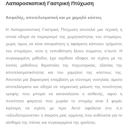
Λαπαροσκοπική Γαστρική Πτύχωση
Ασφαλής, αποτελεσματική και με χαμηλό κόστος
Η Λαπαροσκοπική Γαστρική Πτύχωση αποτελεί μια τεχνική η
οποία οδηγεί σε περιορισμό της χωρητικότητας του στομάχου,
χωρίς όμως να είναι απαραίτητη η αφαίρεση κάποιου τμήματος
του στομάχου, ούτε η τοποθέτηση ξένου σώματος σ’αυτό. Η
συγκεκριμένη μέθοδος έχει κερδίσει έδαφος σε σχέση με τις
λοιπές μεθόδους θεραπείας της παχυσαρκίας, εξαιτίας της
αποτελεσματικότητας και του χαμηλού της κόστους της.
Αποτελεί μία βαριατρική επέμβαση με σύντομη νοσηλεία, άμεσα
αποτελέσματα και οδηγεί σε σημαντική μείωση της ποσότητας
τροφής που μπορεί να καταναλώσει ο ασθενής, αφού η
ποσότητα φαγητού που χωράει το στομάχι είναι 3 φορές
λιγότερη σε σχέση με πριν. Αυτό οφείλεται στο ό,τι
«εξουδετερώνεται» η έκκριση μιας ορμόνης που ευθύνεται για το
αίσθημα της πείνας και συγκεκριμένα της γρελίνης.