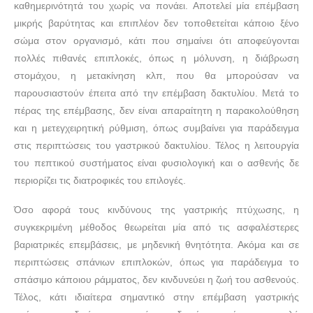
καθημερινότητά του χωρίς να πονάει. Αποτελεί μία επέμβαση
μικρής βαρύτητας και επιπλέον δεν τοποθετείται κάποιο ξένο
σώμα στον οργανισμό, κάτι που σημαίνει ότι αποφεύγονται
πολλές πιθανές επιπλοκές, όπως η μόλυνση, η διάβρωση
στομάχου, η μετακίνηση κλπ, που θα μπορούσαν να
παρουσιαστούν έπειτα από την επέμβαση δακτυλίου. Μετά το
πέρας της επέμβασης, δεν είναι απαραίτητη η παρακολούθηση
και η μετεγχειρητική ρύθμιση, όπως συμβαίνει για παράδειγμα
στις περιπτώσεις του γαστρικού δακτυλίου. Τέλος η λειτουργία
του πεπτικού συστήματος είναι φυσιολογική και ο ασθενής δε
περιορίζει τις διατροφικές του επιλογές.
Όσο αφορά τους κινδύνους της γαστρικής πτύχωσης, η
συγκεκριμένη μέθοδος θεωρείται μία από τις ασφαλέστερες
βαριατρικές επεμβάσεις, με μηδενική θνητότητα. Ακόμα και σε
περιπτώσεις σπάνιων επιπλοκών, όπως για παράδειγμα το
σπάσιμο κάποιου ράμματος, δεν κινδυνεύει η ζωή του ασθενούς.
Τέλος, κάτι ιδιαίτερα σημαντικό στην επέμβαση γαστρικής