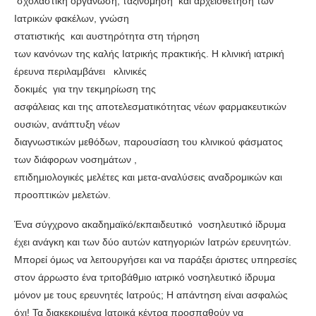
σχολαστική οργάνωση, ταξινόμηση και αρχειοθέτηση των
Ιατρικών φακέλων, γνώση
στατιστικής και αυστηρότητα στη τήρηση
των κανόνων της καλής Ιατρικής πρακτικής. Η κλινική ιατρική
έρευνα περιλαμβάνει κλινικές
δοκιμές για την τεκμηρίωση της
ασφάλειας και της αποτελεσματικότητας νέων φαρμακευτικών
ουσιών, ανάπτυξη νέων
διαγνωστικών μεθόδων, παρουσίαση του κλινικού φάσματος
των διάφορων νοσημάτων ,
επιδημιολογικές μελέτες και μετα-αναλύσεις αναδρομικών και
προοπτικών μελετών.
Ένα σύγχρονο ακαδημαϊκό/εκπαιδευτικό νοσηλευτικό ίδρυμα
έχει ανάγκη και των δύο αυτών κατηγοριών Ιατρών ερευνητών.
Μπορεί όμως να λειτουργήσει και να παράξει άριστες υπηρεσίες
στον άρρωστο ένα τριτοβάθμιο ιατρικό νοσηλευτικό ίδρυμα
μόνον με τους ερευνητές Ιατρούς; Η απάντηση είναι ασφαλώς
όχι! Τα διακεκριμένα Ιατρικά κέντρα προσπαθούν να