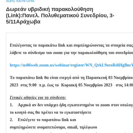
ΧΩΡΊΣ ΚΑΤΗΓΟΡΊΑ
Δωρεάν υβριδική παρακολούθηση
(Link):Πανελ. Πολυθεματικού Συνεδρίου, 3-
5/11Αράχωβα
Επιλέγοντας το παρακάτω link και συμπληρώνοντας τα στοιχεία σας
λάβετε το σύνδεσμο του zoom για την παρακολούθηση του συνεδρίο
https://us06web.zoom.us/webinar/register/WN_QrkL9oroRdiHgBn
Tο παραπάνω link θα είναι ενεργό από τη Παρασκευή 03 Νοεμβρίου
2023 στις 9:00 π.μ. έως το Κυριακή 05 Νοεμβρίου 2023 στις 14:00
Γενικές οδηγίες για τη σύνδεση:
1. Αρχικά αν δεν υπάρχει ήδη εγκατεστημένο το zoom στον υπολογ
το κινητό σας θα πρέπει να το εγκαταστήσετε
2. Επιλέγετε το παραπάνω link και
συμπληρώνετε ονοματεπώνυμο, email, τηλέφωνο