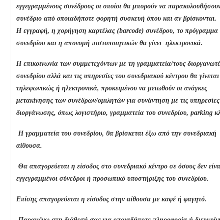
εγγεγραμμένους συνέδρους οι οποίοι θα μπορούν να παρακολουθήσουν
συνέδριο από οποιαδήποτε φορητή συσκευή όπου και αν βρίσκονται.
Η εγγραφή, η χορήγηση καρτέλας (
barcode
) συνέδρου, το πρόγραμμα
συνεδρίου και η απονομή πιστοποιητικών θα γίνει
ηλεκτρονικά.
Η επικοινωνία των συμμετεχόντων με τη γραμματεία/τους διοργανωτέ
συνεδρίου αλλά και τις υπηρεσίες του συνεδριακού κέντρου θα γίνεται
τηλεφωνικώς ή ηλεκτρονικά, προκειμένου να μειωθούν οι ανάγκες
μετακίνησης των συνέδρων/ομιλητών για συνάντηση με τις υπηρεσίες
διοργάνωσης, όπως λογιστήριο, γραμματεία του συνεδρίου,
parking
κλ
Η γραμματεία του συνεδρίου, θα βρίσκεται έξω από την συνεδριακή
αίθουσα.
Θα απαγορεύεται η είσοδος στο συνεδριακό κέντρο σε όσους δεν είνα
εγγεγραμμένοι σύνεδροι ή προσωπικό υποστήριξης του συνεδρίου.
Επίσης απαγορεύεται η είσοδος στην αίθουσα με καφέ ή φαγητό.
Παραμένω στη διάθεσή σας για οποιαδήποτε πληροφορία ή διευκρίν