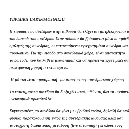
ΥΒΡΙΔΙΚΗ ΠΑΡΑΚΟΛΟΥΘΗΣΗ
Η είσοδος των συνέδρων στην αίθουσα θα ελέγχεται με
ηλεκτρονική
του
barcode
του συνέδρου. Στην αίθουσα θα βρίσκονται μόνο οι πρόεδ
ομιλητές της συνεδρίας, οι επιτρεπόμενοι εγγεγραμμένοι σύνεδροι και
προσωπικό. Για την είσοδο στο συνεδριακό χώρο, είναι απαραίτητο
το
barcode
, που θα λάβετε μέσω
email
και θα πρέπει να έχετε μαζί σα
ηλεκτρονική μορφή ή εκτυπωμένο.
Η μάσκα είναι προαιρετική
για όλους στους συνεδριακούς χώρους
Το επιστημονικό συνέδριο θα διεξαχθεί ακολουθώντας όλα τα ισχύοντ
υγειονομικά πρωτόκολλα.
Συγκεκριμένα, το συνέδριο θα γίνει με υβριδικό τρόπο, δηλαδή θα υπ
φυσική παρακολούθηση εντός της συνεδριακής αίθουσας αλλά και
ταυτόχρονη διαδικτυακή μετάδοση (
live
streaming
) για όλους τους