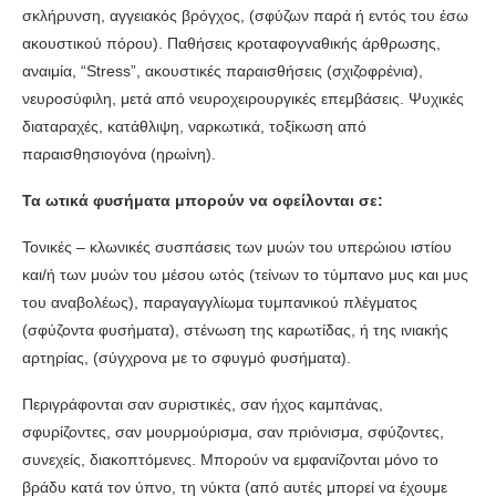
σκλήρυνση, αγγειακός βρόγχος, (σφύζων παρά ή εντός του έσω
ακουστικού πόρου). Παθήσεις κροταφογναθικής άρθρωσης,
αναι­μία, “Stress”, ακουστικές παραισθήσεις (σχιζοφρένια),
νευροσύφιλη, μετά από νευ­ροχειρουργικές επεμβάσεις. Ψυχικές
διαταραχές, κατάθλιψη, ναρκωτικά, τοξίκωση από
παραισθησιογόνα (ηρωίνη).
Τα ωτικά φυσήματα μπορούν να οφείλονται σε:
Τονικές – κλωνικές συσπάσεις των μυών του υπερώιου ιστίου
και/ή των μυών του μέσου ωτός (τείνων το τύμπανο μυς και μυς
του αναβολέως), παραγαγγλίωμα τυ­μπανικού πλέγματος
(σφύζοντα φυσήματα), στένωση της καρωτίδας, ή της ινια­κής
αρτηρίας, (σύγχρονα με το σφυγμό φυσήματα).
Περιγράφονται σαν συριστικές, σαν ήχος καμπάνας,
σφυρίζοντες, σαν μουρμούρισμα, σαν πριόνισμα, σφύζοντες,
συνεχείς, διακοπτόμενες. Μπορούν να εμφανίζονται μόνο το
βράδυ κατά τον ύπνο, τη νύκτα (από αυτές μπορεί να έχουμε