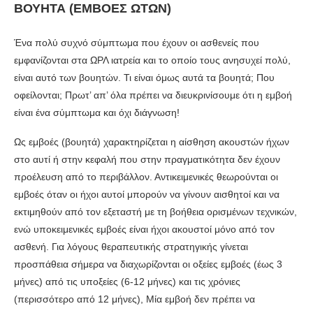
ΒΟΥΗΤΑ (ΕΜΒΟΕΣ ΩΤΩΝ)
Ένα πολύ συχνό σύμπτωμα που έχουν οι ασθενείς που
εμφανίζονται στα ΩΡΛ ιατρεία και το οποίο τους ανησυχεί πολύ,
είναι αυτό των βουητών. Τι είναι όμως αυτά τα βουητά; Που
οφείλονται; Πρωτ’ απ’ όλα πρέπει να διευκρινίσουμε ότι η εμβοή
είναι ένα σύμπτωμα και όχι διάγνωση!
Ως εμβοές (βουητά) χαρακτηρίζεται η αίσθηση ακουστών ή­χων
στο αυτί ή στην κεφαλή που στην πραγματικότητα δεν έχουν
προέλευση από το περιβάλλον. Αντικειμενικές θεωρούνται οι
εμβοές όταν οι ήχοι αυτοί μπορούν να γίνουν αισθητοί και να
εκτιμη­θούν από τον εξεταστή με τη βοήθεια ορισμένων τεχνι­κών,
ενώ υποκειμενικές εμβοές είναι ήχοι ακουστοί μό­νο από τον
ασθενή. Για λόγους θεραπευτικής στρατηγικής γίνεται
προσπάθεια σήμερα να διαχωρίζο­νται οι οξείες εμβοές (έως 3
μήνες) από τις υποξείες (6-12 μήνες) και τις χρόνιες
(περισσότερο από 12 μήνες), Μία εμβοή δεν πρέπει να