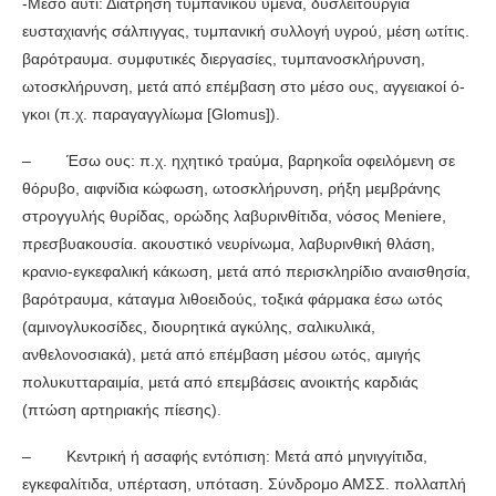
-Μέσο αυτί: Διάτρηση τυμπανικού υμένα, δυσλειτουργία
ευσταχιανής σάλπιγγας, τυμπανική συλλογή υγρού, μέση ωτίτις.
βαρότραυμα. συμφυτικές διεργασίες, τυ­μπανοσκλήρυνση,
ωτοσκλήρυνση, μετά από επέμβαση στο μέσο ους, αγγειακοί ό­
γκοι (π.χ. παραγαγγλίωμα [Glomus]).
– Έσω ους: π.χ. ηχητικό τραύμα, βαρηκοΐα οφειλόμενη σε
θόρυβο, αιφνίδια κώφω­ση, ωτοσκλήρυνση, ρήξη μεμβράνης
στρογγυλής θυρίδας, ορώδης λαβυρινθίτιδα, νόσος Meniere,
πρεσβυακουσία. ακουστικό νευρίνωμα, λαβυρινθική θλάση,
κρανιο-εγκεφαλική κάκωση, μετά από περισκληρίδιο αναισθησία,
βαρότραυμα, κάταγμα λιθοει­δούς, τοξικά φάρμακα έσω ωτός
(αμινογλυκοσίδες, διουρητικά αγκύλης, σαλικυλι­κά,
ανθελονοσιακά), μετά από επέμβαση μέσου ωτός, αμιγής
πολυκυτταραιμία, με­τά από επεμβάσεις ανοικτής καρδιάς
(πτώση αρτηριακής πίεσης).
– Κεντρική ή ασαφής εντόπιση: Μετά από μηνιγγίτιδα,
εγκεφαλίτιδα, υπέρταση, υπό­ταση. Σύνδρομο ΑΜΣΣ. πολλαπλή