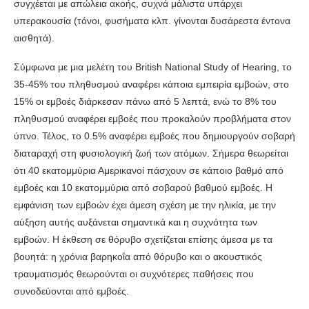
συγχέεται με απώλεια ακοής, συχνά μάλιστα υ­πάρχει
υπερακουσία (τόνοι, φυσήματα κλπ. γίνονται δυσάρεστα έντονα
αισθητά).
Σύμφωνα με μια μελέτη του British National Study of Hearing, το
35-45% του πληθυσμού αναφέρει κάποια ε­μπειρία εμβοών, στο
15% οι εμβοές διάρκεσαν πάνω α­πό 5 λεπτά, ενώ το 8% του
πληθυσμού αναφέρει εμβοές που προκαλούν προβλήματα στον
ύπνο. Τέλος, το 0.5% αναφέρει εμβοές που δημιουργούν σοβαρή
διαταραχή στη φυσιολογική ζωή των ατόμων. Σήμερα θεωρείται
ότι 40 εκατομμύρια Αμερικανοί πάσχουν σε κάποιο βαθμό από
εμβοές και 10 εκατομμύρια από σοβαρού βαθμού εμβοές. Η
εμφάνιση των εμβοών έχει άμεση σχέση με την ηλικία, με την
αύξηση αυτής αυξάνεται σημαντικά και η συχνότητα των
εμβοών. Η έκθεση σε θόρυβο σχετίζε­ται επίσης άμεσα με τα
βουητά: η χρόνια βαρηκοΐα από θόρυβο και ο ακουστικός
τραυματισμός θεωρούνται οι συχνότερες παθήσεις που
συνοδεύονται από εμβοές.