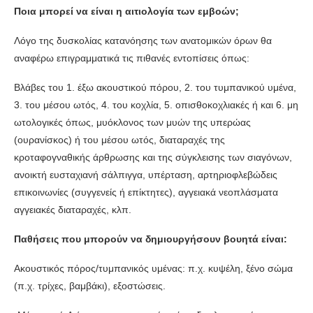
Ποια μπορεί να είναι η αιτιολογία των εμβοών;
Λόγο της δυσκολίας κατανόησης των ανατομικών όρων θα
αναφέρω επιγραμματικά τις πιθανές εντοπίσεις όπως:
Βλάβες του 1. έξω ακουστικού πόρου, 2. του τυμπανικού υμένα,
3. του μέσου ωτός, 4. του κοχλία, 5. οπισθοκοχλιακές ή και 6. μη
ωτολογικές όπως, μυόκλονος των μυών της υπερώας
(ουρανίσκος) ή του μέσου ωτός, διαταραχές της
κροταφογναθικής άρθρωσης και της σύγκλεισης των σιαγόνων,
ανοικτή ευσταχιανή σάλπιγγα, υπέρταση, αρτηριοφλεβώδεις
επικοινωνίες (συγγενείς ή επίκτητες), αγγειακά νεοπλάσματα
αγγειακές διαταραχές, κλπ.
Παθήσεις που μπορούν να δημιουργήσουν βουητά είναι:
Ακουστικός πόρος/τυμπανικός υμένας: π.χ. κυψέλη, ξένο σώμα
(π.χ. τρίχες, βαμβά­κι), εξοστώσεις.