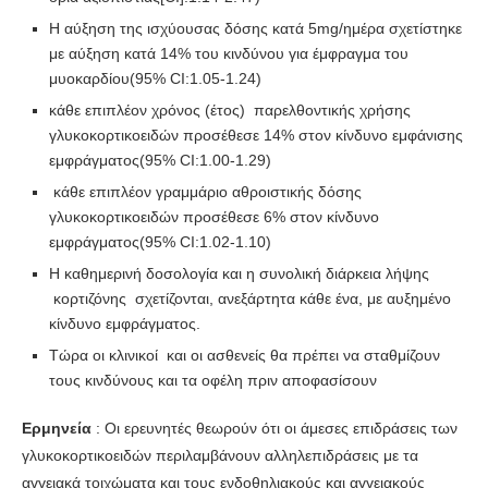
Η αύξηση της ισχύουσας δόσης κατά 5mg/ημέρα σχετίστηκε
με αύξηση κατά 14% του κινδύνου για έμφραγμα του
μυοκαρδίου(95% CI:1.05-1.24)
κάθε επιπλέον χρόνος (έτος) παρελθοντικής χρήσης
γλυκοκορτικοειδών προσέθεσε 14% στον κίνδυνο εμφάνισης
εμφράγματος(95% CI:1.00-1.29)
κάθε επιπλέον γραμμάριο αθροιστικής δόσης
γλυκοκορτικοειδών προσέθεσε 6% στον κίνδυνο
εμφράγματος(95% CI:1.02-1.10)
Η καθημερινή δοσολογία και η συνολική διάρκεια λήψης
κορτιζόνης σχετίζονται, ανεξάρτητα κάθε ένα, με αυξημένο
κίνδυνο εμφράγματος.
Τώρα οι κλινικοί και οι ασθενείς θα πρέπει να σταθμίζουν
τους κινδύνους και τα οφέλη πριν αποφασίσουν
Ερμηνεία
: Οι ερευνητές θεωρούν ότι οι άμεσες επιδράσεις των
γλυκοκορτικοειδών περιλαμβάνουν αλληλεπιδράσεις με τα
αγγειακά τοιχώματα και τους ενδοθηλιακούς και αγγειακούς