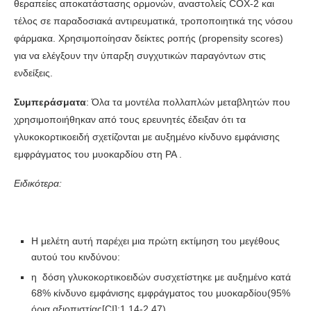
θεραπείες αποκατάστασης ορμονών, αναστολείς COX-2 και
τέλος σε παραδοσιακά αντιρευματικά, τροποποιητικά της νόσου
φάρμακα. Χρησιμοποίησαν δείκτες ροπής (propensity scores)
για να ελέγξουν την ύπαρξη συγχυτικών παραγόντων στις
ενδείξεις.
Συμπεράσματα
: Όλα τα μοντέλα πολλαπλών μεταβλητών που
χρησιμοποιήθηκαν από τους ερευνητές έδειξαν ότι τα
γλυκοκορτικοειδή σχετίζονται με αυξημένο κίνδυνο εμφάνισης
εμφράγματος του μυοκαρδίου στη ΡΑ .
Ειδικότερα
:
Η μελέτη αυτή παρέχει μια πρώτη εκτίμηση του μεγέθους
αυτού του κινδύνου:
η δόση γλυκοκορτικοειδών συσχετίστηκε με αυξημένο κατά
68% κίνδυνο εμφάνισης εμφράγματος του μυοκαρδίου(95%
όρια αξιοπιστίας[CI]:1.14-2.47)