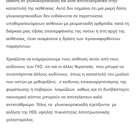
έκθεση σε γλυκοκορτικοειδή και είναι αποτελεσματικά στην
καταστολή της ασθένειας. Αυτό δεν σημαίνει ότι μια μικρή δόση
γλυκοκορτικοειδών δεν ενδείκνυται σε περιπτώσεις
υποθεραπευόμενων ασθενών με ρευματοειδή αρθρίτιδα, κατά τη
διάρκεια μιας οξείας επανεμφάνισης της νόσου ή στη αρχή της
ασθένειας, όταν αναμένεται η δράση των προαναφερθέντων
παραγόντων.
Χρειάζεται να ενημερώσουμε τους ασθενείς εκτός από τους
κινδύνους των ΓΚΣ ότι και οι άλλες θεραπείες που μπορεί να
συνεπάγονται άλλους κινδύνους όπως η καταστολή του μυελού
των οστών με μεθορεξάτη , ο κινδυνος επανενεργοποίησης της
φυματίωσης ή σοβαρών λοιμώξεων καθώς και το δυσβάσταχτο
οικονομικό κόστος μπορούν να αποτελέσουν καλό
αντιστάθμισμα. Τέλος τα γλυκοκορτικοειδή σχετίζονται με
αύξηση της HDL υψηλής πυκνότητας λιποπρωτεινικής
χοληστερόλης.