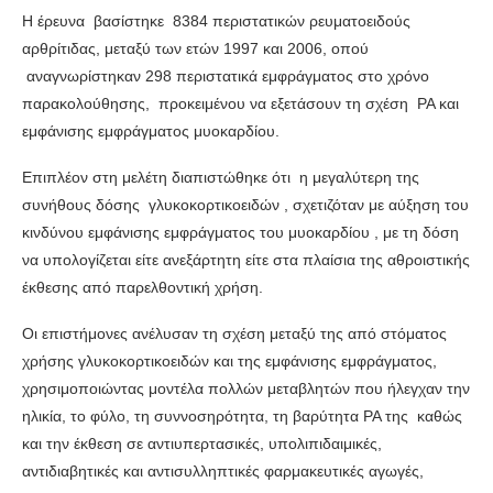
Η έρευνα βασίστηκε 8384 περιστατικών ρευματοειδούς
αρθρίτιδας, μεταξύ των ετών 1997 και 2006, οπού
αναγνωρίστηκαν 298 περιστατικά εμφράγματος στο χρόνο
παρακολούθησης, προκειμένου να εξετάσουν τη σχέση ΡΑ και
εμφάνισης εμφράγματος μυοκαρδίου.
Επιπλέον στη μελέτη διαπιστώθηκε ότι η μεγαλύτερη της
συνήθους δόσης γλυκοκορτικοειδών , σχετιζόταν με αύξηση του
κινδύνου εμφάνισης εμφράγματος του μυοκαρδίου , με τη δόση
να υπολογίζεται είτε ανεξάρτητη είτε στα πλαίσια της αθροιστικής
έκθεσης από παρελθοντική χρήση.
Οι επιστήμονες ανέλυσαν τη σχέση μεταξύ της από στόματος
χρήσης γλυκοκορτικοειδών και της εμφάνισης εμφράγματος,
χρησιμοποιώντας μοντέλα πολλών μεταβλητών που ήλεγχαν την
ηλικία, το φύλο, τη συννοσηρότητα, τη βαρύτητα ΡΑ της καθώς
και την έκθεση σε αντιυπερτασικές, υπολιπιδαιμικές,
αντιδιαβητικές και αντισυλληπτικές φαρμακευτικές αγωγές,