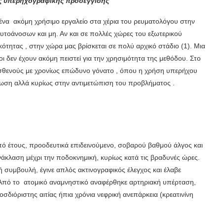
ς υπερηχογραφικής
προσέγγισης
 ένα ακόμη χρήσιμο εργαλείο στα χέρια του ρευματολόγου στην
τοάνοσων και μη. Αν και σε πολλές χώρες του εξωτερικού
κότητας , στην χώρα μας βρίσκεται σε πολύ αρχικό στάδιο (1). Μια
γοι δεν έχουν ακόμη πειστεί για την χρησιμότητα της μεθόδου. Στο
ασθενούς με χρονίως επώδυνο γόνατο , όπου η χρήση υπερήχου
ωση αλλά κυρίως στην αντιμετώπιση του προβλήματος .
πό έτους, προοδευτικά επιδεινούμενο, σοβαρού βαθμού άλγος και
άκλαση μέχρι την ποδοκνημική, κυρίως κατά τις βραδυνές ώρες.
ή συμβουλή, έγινε απλός ακτινογραφικός έλεγχος και έλαβε
 Από το ατομικό αναμνηστικό αναφέρθηκε αρτηριακή υπέρταση,
οσδιόριστης αιτίας ήπια χρόνια νεφρική ανεπάρκεια (κρεατινίνη