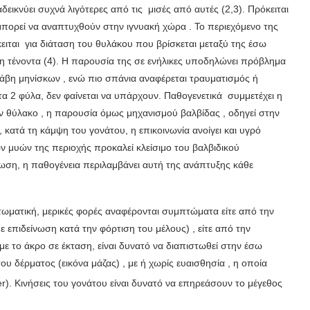
εικνύει συχνά λιγότερες από τις μισές από αυτές (2,3). Πρόκειται
υ μπορεί να αναπτυχθούν στην ιγνυακή χώρα . Το περιεχόμενο της
ειται για διάταση του θυλάκου που βρίσκεται μεταξύ της έσω
η τένοντα (4). Η παρουσία της σε ενήλικες υποδηλώνει πρόβλημα
άβη μηνίσκων , ενώ πιο σπάνια αναφέρεται τραυματισμός ή
τα 2 φύλα, δεν φαίνεται να υπάρχουν. Παθογενετικά συμμετέχει η
 θύλακο , η παρουσία όμως μηχανισμού βαλβίδας , οδηγεί στην
 κατά τη κάμψη του γονάτου, η επικοινωνία ανοίγει και υγρό
ν μυών της περιοχής προκαλεί κλείσιμο του βαλβιδικού
ωση, η παθογένεια περιλαμβάνει αυτή της ανάπτυξης κάθε
ωματική, μερικές φορές αναφέρονται συμπτώματα είτε από την
με επιδείνωση κατά την φόρτιση του μέλους) , είτε από την
ε το άκρο σε έκταση, είναι δυνατό να διαπιστωθεί στην έσω
υ δέρματος (εικόνα μάζας) , με ή χωρίς ευαισθησία , η οποία
r). Κινήσεις του γονάτου είναι δυνατό να επηρεάσουν το μέγεθος