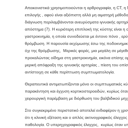
Απεικονιστικά χρησιμοποιούνται η αρθρογραφία, η CT, η
επιλογής , αφού είναι αξιόπιστη αλλά μη αιματηρή μέθοδο
διάγνωση περιλαμβάνονται ανευρύσματα ιγνυακής αρτηρί
απόστημα (7). Η κυριότερη επιπλοκή της κύστης είναι η
γαστροκνημία, η οποία συνοδεύεται με έντονο πόνο , ερύ
θρόμβωση. Η παρουσία εκχύμωσης έσω της ποδοκνημικής 
όχι της θρόμβωσης, Μερικές φορές, μια μεγάλη σε μέγεθος
προκαλώντας οίδημα στη γαστροκνημία, εικόνα επίσης ο
μερική απόφραξη της ιγνυακής αρτηρίας , πίεση του οπί
αντίστοιχη σε κάθε περίπτωση συμπτωματολογία.
Θεραπευτικά αντιμετωπίζονται μόνο οι συμπτωματικές κύ
παρακέντηση και έγχυση κορτικοστεροειδών, κυρίως όταν
χειρουργική παρέμβαση με διόρθωση του βαλβιδικού μηχ
Στο συγκεκριμένο περιστατικό αποτελεί ενδιαφέρον η χρ
ότι η κλινική εξέταση και ο απλός ακτινογραφικός έλεγχο
παθολογία. Ο υπερηχογραφικός έλεγχος, κυρίως όταν υπάρ