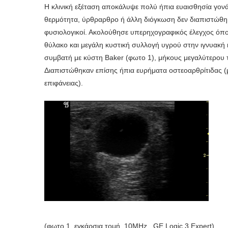
Η κλινική εξέταση αποκάλυψε πολύ ήπια ευαισθησία γονά
θερμότητα, ύρθραρθρο ή άλλη διόγκωση δεν διαπιστώθηκα
φυσιολογικοί. Ακολούθησε υπερηχογραφικός έλεγχος όπο
θύλακο και μεγάλη κυστική συλλογή υγρού στην ιγνυακή κ
συμβατή με κύστη Baker (φωτο 1), μήκους μεγαλύτερου τ
Διαπιστώθηκαν επίσης ήπια ευρήματα οστεοαρθρίτιδας 
επιφάνειας).
(φωτο 1, εγκάρσια τομή, 10MHz , GE Logic 3 Εxpert)