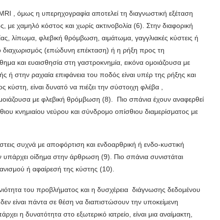
 MRI , όμως η υπερηχογραφία αποτελεί τη διαγνωστική εξέταση
ς, με χαμηλό κόστος και χωρίς ακτινοβολία (6). Στην διαφορική
ας, λίπωμα, φλεβική θρόμβωση, αιμάτωμα, γαγγλιακές κύστεις ή
 ο διαχωρισμός (επώδυνη επέκταση) ή η ρήξη προς τη
θημα και ευαισθησία στη γαστροκνημία, εικόνα ομοιάζουσα με
ή στην ραχιαία επιφάνεια του ποδός είναι υπέρ της ρήξης και
 κύστη, είναι δυνατό να πιέζει την σύστοιχη φλέβα ,
μοιάζουσα με φλεβική θρόμβωση (8). Πιο σπάνια έχουν αναφερθεί
σθιου κνημιαίου νεύρου και σύνδρομο οπίσθιου διαμερίσματος με
στεις συχνά με αποφόρτιση και ενδοαρθρική ή ενδο-κυστική
 υπάρχει οίδημα στην άρθρωση (9). Πιο σπάνια συνιστάται
ανισμού ή αφαίρεσή της κύστης (10).
ονιότητα του προβλήματος και η δυσχέρεια διάγνωσης δεδομένου
ς δεν είναι πάντα σε θέση να διαπιστώσουν την υποκείμενη
χει η δυνατότητα στο εξωτερικό ιατρείο, είναι μια αναίμακτη,