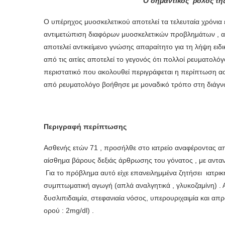
Ο σημαντικός ρόλος τη
O υπέρηχος μυοσκελετικού αποτελεί τα τελευταία χρόνια
αντιμετώπιση διαφόρων μυοσκελετικών προβλημάτων , αυ
αποτελεί αντικείμενο γνώσης απαραίτητο για τη λήψη ειδι
από τις αιτίες αποτελεί το γεγονός ότι πολλοί ρευματολό
περιστατικό που ακολουθεί περιγράφεται η περίπτωση 
από ρευματολόγο βοήθησε με μοναδικό τρόπο στη διάγν
Περιγραφή περίπτωσης
Ασθενής ετών 71 , προσήλθε στο ιατρείο αναφέροντας α
αίσθημα βάρους δεξιάς άρθρωσης του γόνατος , με ανταν
Για το πρόβλημα αυτό είχε επανειλημμένα ζητήσει ιατρικ
συμπτωματική αγωγή (απλά αναλγητικά , γλυκοζαμίνη) .
δυσλιπιδαιμία, στεφανιαία νόσος, υπερουριχαιμία και απρ
ορού : 2mg/dl) .