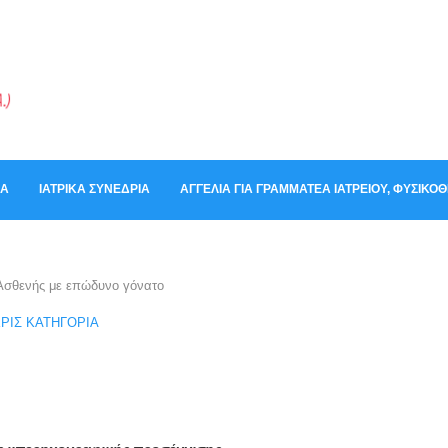
ΚΆ
ΙΑΤΡΙΚΆ ΣΥΝΈΔΡΙΑ
ΑΓΓΕΛΊΑ ΓΙΑ ΓΡΑΜΜΑΤΈΑ ΙΑΤΡΕΊΟΥ, ΦΥΣΙΚ
Ασθενής με επώδυνο γόνατο
ΡΊΣ ΚΑΤΗΓΟΡΊΑ