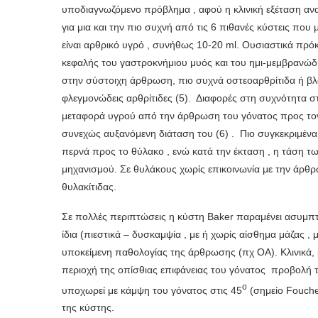
υποδιαγνωζόμενο πρόβλημα , αφού η κλινική εξέταση αναδ
για μια και την πιο συχνή από τις 6 πιθανές κύστεις πο
είναι αρθρικό υγρό , συνήθως 10-20 ml. Ουσιαστικά πρόκ
κεφαλής του γαστροκνήμιου μυός και του ημι-μεμβρανώδ
στην σύστοιχη άρθρωση, πιο συχνά οστεοαρθρίτιδα ή βλ
φλεγμονώδεις αρθρίτιδες (5). Διαφορές στη συχνότητα σ
μεταφορά υγρού από την άρθρωση του γόνατος προς τον
συνεχώς αυξανόμενη διάταση του (6) . Πιο συγκεκριμένα,
περνά προς το θύλακο , ενώ κατά την έκταση , η τάση τω
μηχανισμού. Σε θυλάκους χωρίς επικοινωνία με την άρθρ
θυλακίτιδας.
Σε πολλές περιπτώσεις η κύστη Baker παραμένει ασυμπτ
ίδια (πιεστικά – δυσκαμψία , με ή χωρίς αίσθημα μάζας , 
υποκείμενη παθολογίας της άρθρωσης (πχ ΟΑ). Κλινικά, μ
περιοχή της οπίσθιας επιφάνειας του γόνατος προβολή το
ο
υποχωρεί με κάμψη του γόνατος στις 45
(σημείο Fouche
της κύστης.