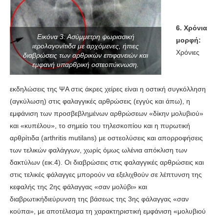
6. Χρόνια
Εικόνα 3: Ασύμμετρη ψωριασική
μορφή:
ιερολαγονίτιδα με αρχόμενες, ήπιες
Χρόνιες
διαβρώσεις των αρθρικών επιφανειών και
εμφανή υπαρθρική οστεοπύκνωση.
εκδηλώσεις της ΨΑ στις άκρες χείρες είναι η οστική συγκόλληση
(αγκύλωση) στις φαλαγγικές αρθρώσεις (εγγύς και άπω), η
εμφάνιση των προσβεβλημένων αρθρώσεων «δίκην μολυβιού»
και «κυπέλου», το σημείο του τηλεσκοπίου και η πυρωτική
αρθρίτιδα (arthritis mutilans) με οστεολύσεις και απορροφήσεις
των τελικών φαλάγγων, χωρίς όμως ωλένια απόκλιση των
δακτύλων (εικ.4). Οι διαβρώσεις στις φαλαγγικές αρθρώσεις και
στις τελικές φάλαγγες μπορούν να εξελιχθούν σε λέπτυνση της
κεφαλής της 2ης φάλαγγας «σαν μολύβι» και
διαβρωτικήδιεύρυνση της βάσεως της 3ης φάλαγγας «σαν
κούπα», με αποτέλεσμα τη χαρακτηριστική εμφάνιση «μολυβιού