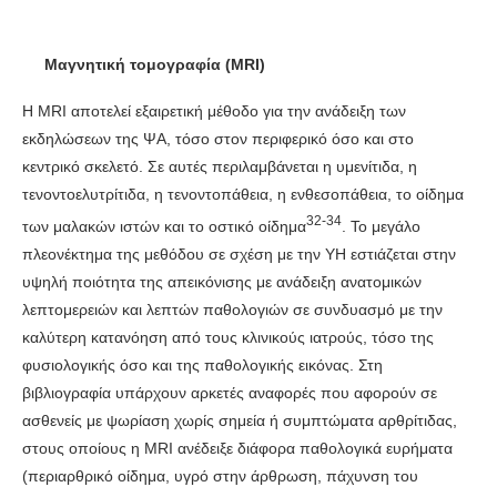
Μαγνητική τομογραφία (
MRI
)
Η MRI αποτελεί εξαιρετική μέθοδο για την ανάδειξη των
εκδηλώσεων της ΨΑ, τόσο στον περιφερικό όσο και στο
κεντρικό σκελετό. Σε αυτές περιλαμβάνεται η υμενίτιδα, η
τενοντοελυτρίτιδα, η τενοντοπάθεια, η ενθεσοπάθεια, το οίδημα
32-34
των μαλακών ιστών και το οστικό οίδημα
. Το μεγάλο
πλεονέκτημα της μεθόδου σε σχέση με την ΥΗ εστιάζεται στην
υψηλή ποιότητα της απεικόνισης με ανάδειξη ανατομικών
λεπτομερειών και λεπτών παθολογιών σε συνδυασμό με την
καλύτερη κατανόηση από τους κλινικούς ιατρούς, τόσο της
φυσιολογικής όσο και της παθολογικής εικόνας. Στη
βιβλιογραφία υπάρχουν αρκετές αναφορές που αφορούν σε
ασθενείς με ψωρίαση χωρίς σημεία ή συμπτώματα αρθρίτιδας,
στους οποίους η MRI ανέδειξε διάφορα παθολογικά ευρήματα
(περιαρθρικό οίδημα, υγρό στην άρθρωση, πάχυνση του