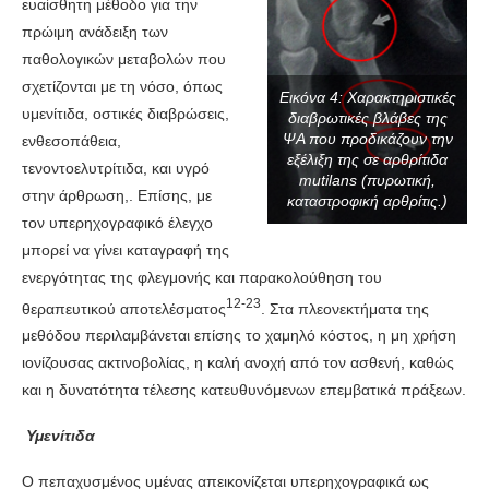
ευαίσθητη μέθοδο για την
πρώιμη ανάδειξη των
παθολογικών μεταβολών που
σχετίζονται με τη νόσο, όπως
Εικόνα 4: Χαρακτηριστικές
υμενίτιδα, οστικές διαβρώσεις,
διαβρωτικές βλάβες της
ΨΑ που προδικάζουν την
ενθεσοπάθεια,
εξέλιξη της σε αρθρίτιδα
τενοντοελυτρίτιδα, και υγρό
mutilans (πυρωτική,
στην άρθρωση,. Επίσης, με
καταστροφική αρθρίτις.)
τον υπερηχογραφικό έλεγχο
μπορεί να γίνει καταγραφή της
ενεργότητας της φλεγμονής και παρακολούθηση του
12-23
θεραπευτικού αποτελέσματος
. Στα πλεονεκτήματα της
μεθόδου περιλαμβάνεται επίσης το χαμηλό κόστος, η μη χρήση
ιονίζουσας ακτινοβολίας, η καλή ανοχή από τον ασθενή, καθώς
και η δυνατότητα τέλεσης κατευθυνόμενων επεμβατικά πράξεων.
Υμενίτιδα
Ο πεπαχυσμένος υμένας απεικονίζεται υπερηχογραφικά ως