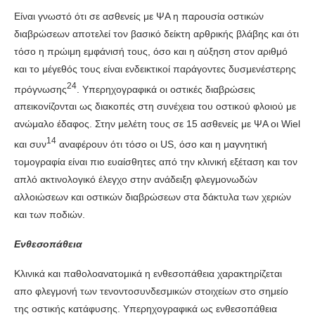
Είναι γνωστό ότι σε ασθενείς με ΨΑ η παρουσία οστικών
διαβρώσεων αποτελεί τον βασικό δείκτη αρθρικής βλάβης και ότι
τόσο η πρώιμη εμφάνισή τους, όσο και η αύξηση στον αριθμό
και το μέγεθός τους είναι ενδεικτικοί παράγοντες δυσμενέστερης
24
πρόγνωσης
. Υπερηχογραφικά οι οστικές διαβρώσεις
απεικονίζονται ως διακοπές στη συνέχεια του οστικού φλοιού με
ανώμαλο έδαφος. Στην μελέτη τους σε 15 ασθενείς με ΨΑ οι Wiel
14
και συν
αναφέρουν ότι τόσο οι US, όσο και η μαγνητική
τομογραφία είναι πιο ευαίσθητες από την κλινική εξέταση και τον
απλό ακτινολογικό έλεγχο στην ανάδειξη φλεγμονωδών
αλλοιώσεων και οστικών διαβρώσεων στα δάκτυλα των χεριών
και των ποδιών.
Ενθεσοπάθεια
Κλινικά και παθολοανατομικά η ενθεσοπάθεια χαρακτηρίζεται
απο φλεγμονή των τενοντοσυνδεσμικών στοιχείων στο σημείο
της οστικής κατάφυσης. Υπερηχογραφικά ως ενθεσοπάθεια