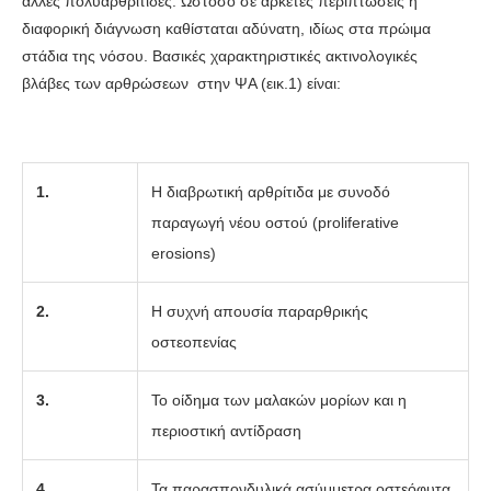
άλλες πολυαρθρίτιδες. Ωστόσο σε αρκετές περιπτώσεις η
διαφορική διάγνωση καθίσταται αδύνατη, ιδίως στα πρώιμα
στάδια της νόσου. Βασικές χαρακτηριστικές ακτινολογικές
βλάβες των αρθρώσεων στην ΨΑ (εικ.1) είναι:
1.
Η διαβρωτική αρθρίτιδα με συνοδό
παραγωγή νέου οστού (proliferative
erosions)
2.
Η συχνή απουσία παραρθρικής
οστεοπενίας
3.
Το οίδημα των μαλακών μορίων και η
περιοστική αντίδραση
4.
Τα παρασπονδυλικά ασύμμετρα οστεόφυτα