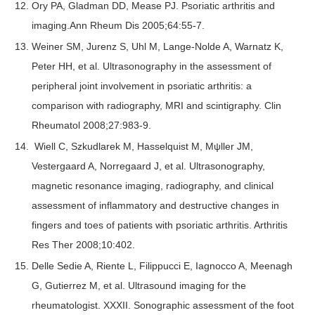
Ory PA, Gladman DD, Mease PJ. Psoriatic arthritis and
imaging.Ann Rheum Dis 2005;64:55-7.
Weiner SM, Jurenz S, Uhl M, Lange-Nolde A, Warnatz K,
Peter HH, et al. Ultrasonography in the assessment of
peripheral joint involvement in psoriatic arthritis: a
comparison with radiography, MRI and scintigraphy. Clin
Rheumatol 2008;27:983-9.
Wiell C, Szkudlarek M, Hasselquist M, Mψller JM,
Vestergaard A, Norregaard J, et al. Ultrasonography,
magnetic resonance imaging, radiography, and clinical
assessment of inflammatory and destructive changes in
fingers and toes of patients with psoriatic arthritis. Arthritis
Res Ther 2008;10:402.
Delle Sedie A, Riente L, Filippucci E, Iagnocco A, Meenagh
G, Gutierrez M, et al. Ultrasound imaging for the
rheumatologist. XXXII. Sonographic assessment of the foot