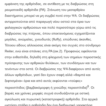
εμφάνιση της αρθρίτιδας, σε αντίθεση με τις διαβρώσεις στη
ρευματοειδή αρθρίτιδα (ΡΑ). Στένωση του μεσαρθρίου
διαστήματος μπορεί να μη συμβεί ποτέ στην ΨΑ. Οι διαβρώσεις
αντιρροπούνται από παραγωγή νέου οστού στα όρια των
φαλαγγικών αρθρώσεων και πολύ περισσότερο γύρω από τις
διαβρώσεις της πτέρνας, όπου επεκτεινόμενες σχηματίζονται
μεγάλες, ανώμαλες, χνουδωτές (fluffy), επώδυνες άκανθες.
Τέτοιου είδους αλλοιώσεις είναι ακόμη πιο συχνές στο σύνδρομο
Reiter, ενώ είναι σπάνιες στη ΡΑ (εικ.2). Προφανώς οφείλονται
στην ενθεσίτιδα, δηλαδή στη φλεγμονή των σημείων περιοστικής
πρόσφυσης των αρθρικών θυλάκων, των συνδέσμων και των
τενόντων στα οστά. Οι διαβρώσεις της ΨΑ διαφέρουν από αυτές
άλλων αρθρίτιδων, γιατί δεν έχουν σαφή αλλά «θαμπά και
ξεφτισμένα» όρια και από αυτές εκφύονται «τούφες»
8
περιοστίτιδος (βαμβακόμορφη ή χνοώδης περιοστίτιδα)
. Οι
βαριές και χρόνιες μορφές συχνά συνδυάζονται με οστική
αγκύλωση και πυρωτική (καταστροφική) αρθρίτιδα. Στα αρχικά
ωστόσο στάδια η αρθρίτιδα δεν έχει διαβρωτικό χαρακτήρα.