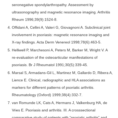
seronegative spondylarthropathy. Assessment by
ultrasonography and magnetic resonance imaging. Arthritis
Rheum 1996;39(9):1524-8.
Offidani A, Cellini A, Valeri G, Giovagnoni A. Subclinical joint
involvement in psoriasis: magnetic resonance imaging and
X-ray findings. Acta Derm Venereol 1998;78(6):463-5.
Helliwell P, Marchesoni A, Peters M, Barker M, Wright V. A
re-evaluation of the osteoarticular manifestations of
psoriasis. Br J Rheumatol 1991;30(5):339-45.
Marsal S, Armadans-Gil L, Martinez M, Gallardo D, Ribera A,
Lience E. Clinical, radiographic and HLA associations as
markers for different patterns of psoriatic arthritis.
Rheumatology (Oxford) 1999;38(4):332-7.
van Romunde LK, Cats A, Hermans J, Valkenburg HA, de
Vries E. Psoriasis and arthritis. III. A crosssectional
comparative study of patients with “psoriatic arthritis” and