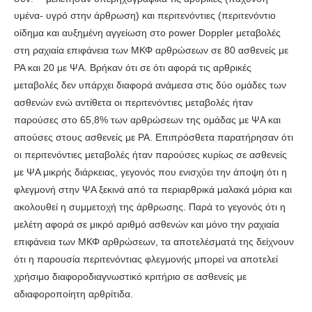
υμένα- υγρό στην άρθρωση) και περιτενόντιες (περιτενόντιο
οίδημα και αυξημένη αγγείωση στο power Doppler μεταβολές
στη ραχιαία επιφάνεια των ΜΚΦ αρθρώσεων σε 80 ασθενείς με
ΡΑ και 20 με ΨΑ. Βρήκαν ότι σε ότι αφορά τις αρθρικές
μεταβολές δεν υπάρχει διαφορά ανάμεσα στις δύο ομάδες των
ασθενών ενώ αντίθετα οι περιτενόντιες μεταβολές ήταν
παρούσες στο 65,8% των αρθρώσεων της ομάδας με ΨΑ και
απούσες στους ασθενείς με ΡΑ. Επιπρόσθετα παρατήρησαν ότι
οι περιτενόντιες μεταβολές ήταν παρούσες κυρίως σε ασθενείς
με ΨΑ μικρής διάρκειας, γεγονός που ενισχύει την άποψη ότι η
φλεγμονή στην ΨΑ ξεκινά από τα περιαρθρικά μαλακά μόρια και
ακολουθεί η συμμετοχή της άρθρωσης. Παρά το γεγονός ότι η
μελέτη αφορά σε μικρό αριθμό ασθενών και μόνο την ραχιαία
επιφάνεια των ΜΚΦ αρθρώσεων, τα αποτελέσματά της δείχνουν
ότι η παρουσία περιτενόντιας φλεγμονής μπορεί να αποτελεί
χρήσιμο διαφοροδιαγνωστικό κριτήριο σε ασθενείς με
αδιαφοροποίητη αρθρίτιδα.