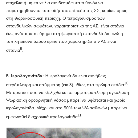
επιχείλια ή μη επιχείλια συνδεσμόφυτα πιθανόν να
παρατηρηθούν σε οποιοδήποτε επίπεδο της ΣΣ, κυρίως όμως
στη θωρακοσφυϊκή περιοχή. Ο τετραγωνισμός των
σπονδυλικών σωμάτων, χαρακτηριστικό της ΑΣ, είναι σπάνιο
έως ανύπαρκτο εύρημα στη ψωριασική σπονδυλίτιδα, ενώ η
τυπική εικόνα baboo spine που χαρακτηρίζει την ΑΣ είναι
9
σπάνια
.
5. Ιερολαγονίτιδα:
Η ιερολαγονίτιδα είναι συνήθως
10
ετερόπλευρη και ασύμμετρη (εικ.3), ιδίως στα πρώιμα στάδια
.
Μπορεί ωστόσο να εξελιχθεί και σε αμφοτερόπλευρη αγκύλωση.
Ψωριασική οροαρνητική νόσος μπορεί να υφίσταται και χωρίς
ιερολαγονίτιδα. Μέχρι και στο 50% των ΨΑ ασθενών μπορεί να
11
εμφανισθεί διαχρονικά ιερολαγονίτιδα
.