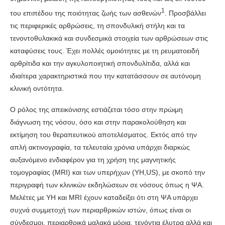
1
του επιπέδου της ποιότητας ζωής των ασθενών
. Προσβάλλει
τις περιφερικές αρθρώσεις, τη σπονδυλική στήλη και τα
τενοντοθυλακικά και συνδεσμικά στοιχεία των αρθρώσεων στις
καταφύσεις τους. Έχει πολλές ομοιότητες με τη ρευματοειδή
αρθρίτιδα και την αγκυλοποιητική σπονδυλίτιδα, αλλά και
ιδιαίτερα χαρακτηριστικά που την κατατάσσουν σε αυτόνομη
κλινική οντότητα.
Ο ρόλος της απεικόνισης εστιάζεται τόσο στην πρώιμη
διάγνωση της νόσου, όσο και στην παρακολούθηση και
εκτίμηση του θεραπευτικού αποτελέσματος. Εκτός από την
απλή ακτινογραφία, τα τελευταία χρόνια υπάρχει διαρκώς
αυξανόμενο ενδιαφέρον για τη χρήση της μαγνητικής
τομογραφίας (MRI) και των υπερήχων (ΥΗ,US), με σκοπό την
περιγραφή των κλινικών εκδηλώσεων σε νόσους όπως η ΨΑ.
Μελέτες με ΥΗ και MRI έχουν καταδείξει ότι στη ΨA υπάρχει
συχνά συμμετοχή των περιαρθρικών ιστών, όπως είναι οι
σύνδεσμοι, περιαρθρικά μαλακά μόρια, τενόντια έλυτρα αλλά και