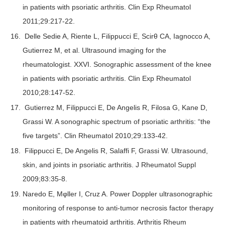
in patients with psoriatic arthritis. Clin Exp Rheumatol
2011;29:217-22.
Delle Sedie A, Riente L, Filippucci E, Scirθ CA, Iagnocco A,
Gutierrez M, et al. Ultrasound imaging for the
rheumatologist. XXVI. Sonographic assessment of the knee
in patients with psoriatic arthritis. Clin Exp Rheumatol
2010;28:147-52.
Gutierrez M, Filippucci E, De Angelis R, Filosa G, Kane D,
Grassi W. A sonographic spectrum of psoriatic arthritis: “the
five targets”. Clin Rheumatol 2010;29:133-42.
Filippucci E, De Angelis R, Salaffi F, Grassi W. Ultrasound,
skin, and joints in psoriatic arthritis. J Rheumatol Suppl
2009;83:35-8.
Naredo E, Mφller I, Cruz A. Power Doppler ultrasonographic
monitoring of response to anti-tumor necrosis factor therapy
in patients with rheumatoid arthritis. Arthritis Rheum