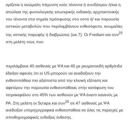
ορίζεται η ανώμαλη πάχυνση ενός τένοντα ή συνδέσμου ή/και η
απώλεια της φυσιολογικής εσωτερικής ινιδιακής αρχιτεκτονικής
του τένοντα στα σημεία πρόσφυσης στο οστό ή/ και παρουσία
οστικών μεταβολών που περιλαμβάνουν ενθεσόφυτα, ανωμαλίες
25
της οστικής παρυφής ή διαβρώσεις (εικ.7). Οι Frediani και συν
στη μελέτη τους που
περιλάμβανε 40 ασθενείς με ΨΑ και 40 με ρευματοειδή αρθρίτιδα
έδειξαν αφενός ότι οι US μπορούν να αναδείξουν την
ενθεσοπάθεια πιο αξιόπιστα από την κλινική εξέταση και
αφετέρου την παρουσία ενθεσοπάθειας στην κατάφυση του
τετρακεφάλου στο 45% των ασθενών με ΨΑ έναντι κανενός με
26
ΡΑ. Στη μελέτη οι Scrapa και συν
σε 47 ασθενείς με ΨΑ
ανέδειξαν υπερηχογραφικά ενθεσοπάθεια σε όλες τις περιοχές με
σπινθηρογραφικές ενδείξεις ένθεσης.