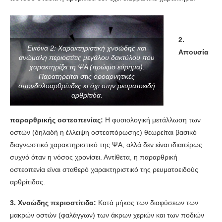
2.
Εικόνα 2: Χαρακτηριστική χνοώδης και
Απουσία
ανώμαλη περιοστίτις μεγάλου δακτύλου που
χαρακτηρίζει τη ΨΑ (πρώιμο εύρημα).
Παρατηρείται στις οροαρνητικές
σπονδυλοαρθρίτιδες κι όχι στην ρευματοειδή
αρθρίτιδα.
παραρθρικής οστεοπενίας:
Η φυσιολογική μετάλλωση των
οστών (δηλαδή η έλλειψη οστεοπόρωσης) θεωρείται βασικό
διαγνωστικό χαρακτηριστικό της ΨΑ, αλλά δεν είναι ιδιαιτέρως
συχνό όταν η νόσος χρονίσει. Αντίθετα, η παραρθρική
οστεοπενία είναι σταθερό χαρακτηριστικό της ρευματοειδούς
αρθρίτιδας.
3. Χνοώδης περιοστίτιδα:
Κατά μήκος των διαφύσεων των
μακρών οστών (φαλάγγων) των άκρων χεριών και των ποδιών