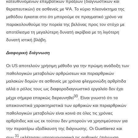
κατευθυνόμενων επεμβατικών πράξεων (διαγνωστικών και
θεραπευτικών) σε ασθενείς με ΨΑ. Το κύριο πλεονέκτημα της
μεθόδου έγκειται στο ότι μπορούμε σε πραγματικό χρόνο να
παρακολουθούμε την πορεία της βελόνας προς τον στόχο με
αποτέλεσμα τη μεγαλύτερη δυνατή ακρίβεια με τη λιγότερη
δυνατή ιστική βλάβη.
Διαφορική διάγνωση
Οι US αποτελούν χρήσιμη μέθοδο για την πρώιμη ανάδειξη των
παθολογικών μεταβολών αρθρώσεων και περιαρθρικών
μαλακών δομών σε ασθενείς με χρόνια φλεγμονώδη αρθρίτιδα
αλλά ο ρόλος τους ως διαφοροδιαγνωστικό εργαλείο δεν έχει
30
μέχρι σήμερα επαρκώς διερευνηθεί
. Είναι γνωστό ότι τα
απεικονιστικά χαρακτηριστικά των αρθρικών και περιαρθρικών
παθολογικών μεταβολών είναι κοινά σε όλες τις χρόνιες
αρθρίτιδες και ως εκ τούτου δεν μπορούν να χρησιμεύσουν για
την περαιτέρω εξειδίκευση της διάγνωσης. Οι Guettierez και
31
συν.
μελέτησαν υπερηχογραφικά τις αρθρικές (πάχυνση