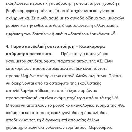
εκδηλώνεται περιοστική αντίδραση, η οποία παίρνει χνοώδη ή
βαμβακόμορφο εμφάνιση. Τα οστά παχύνονται και γίνονται
σκληρυντικά. Σε συνδυασμό με το συνοδό οίδημα των μαλακών
μορίων και την ενθεσοπάθεια, διαμορφώνεται η αλλαντοειδής
8
εμφάνιση των δάκτυλων ή εικόνα «δακτύλου-λουκάνικου»
.
4. Παρασπονδυλική οστεοποίηση – Κατακόρυφα
ασύμμετρα οστεόφυτα:
Πρόκειται για ασυνεχή και
ασύμμετρα συνδεσμόφυτα, παχύτερα αυτών της ΑΣ. Είναι
κατακορύφως προσανατολισμένα και δεν είναι πάντοτε
προσκολλημένα στα όρια των σπονδυλικών σωμάτων. Πρέπει
να διακρίνονται από τα οστεόφυτα της εκφυλιστικής
σπονδυλαρθροπάθειας, τα οποία έχουν οριζόντιο
προσανατολισμό και είναι ακόμη παχύτερα από αυτά της ΨΑ.
Μπορεί να αποτελούν το μοναδικό ακτινολογικό εύρημα της ΨΑ,
ακόμη και επί απουσίας ιερολαγονίτιδας ή δακτυλίτιδας,
υποδεικνύοντας τη διάγνωση επί απουσίας άλλων
χαρακτηριστικών ακτινολογικών ευρημάτων. Μεμονωμένα