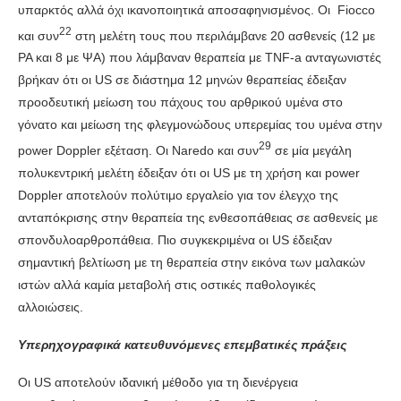
υπαρκτός αλλά όχι ικανοποιητικά αποσαφηνισμένος. Οι Fiocco
22
και συν
στη μελέτη τους που περιλάμβανε 20 ασθενείς (12 με
ΡΑ και 8 με ΨΑ) που λάμβαναν θεραπεία με TNF-a ανταγωνιστές
βρήκαν ότι οι US σε διάστημα 12 μηνών θεραπείας έδειξαν
προοδευτική μείωση του πάχους του αρθρικού υμένα στο
γόνατο και μείωση της φλεγμονώδους υπερεμίας του υμένα στην
29
power Doppler εξέταση. Οι Naredo και συν
σε μία μεγάλη
πολυκεντρική μελέτη έδειξαν ότι οι US με τη χρήση και power
Doppler αποτελούν πολύτιμο εργαλείο για τον έλεγχο της
ανταπόκρισης στην θεραπεία της ενθεσοπάθειας σε ασθενείς με
σπονδυλοαρθροπάθεια. Πιο συγκεκριμένα οι US έδειξαν
σημαντική βελτίωση με τη θεραπεία στην εικόνα των μαλακών
ιστών αλλά καμία μεταβολή στις οστικές παθολογικές
αλλοιώσεις.
Υπερηχογραφικά κατευθυνόμενες επεμβατικές πράξεις
Οι US αποτελούν ιδανική μέθοδο για τη διενέργεια