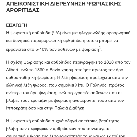
ΑΠΕΙΚΟΝΙΣΤΙΚΗ ΔΙΕΡΕΥΝΗΣΗ ΨΩΡΙΑΣΙΚΗΣ
ΑΡΘΡΙΤΙΔΑΣ
ΕΙΣΑΓΩΓΗ
H ψωριασική αρθρίτιδα (ΨΑ) είναι μια φλεγμονώδης οροαρνητική
και δυνητικά παραμορφωτική αρθρίτιδα η οποία μπορεί να
1
εμφανιστεί στο 5-40% των ασθενών με ψωρίαση
.
Η σχέση ψωρίασης και αρθρίτιδας περιγράφηκε το 1818 από τον
Alibert, ενώ το 1860 ο Bazin χρησιμοποίησε πρώτος τον όρο
αρθροπαθητική ψωρίαση. H λέξη ψωρίαση προέρχεται από την
ελληνική λέξη ψώρος, που σημαίνει λέπι. Ο Γαληνός, πρώτος
ανέφερε τον όρο ψωρίαση, ενώ περιγραφές ασθενών που οι
βλάβες τους έμοιαζαν με ψωρίαση αναφέρονται τόσο από τον
Ιπποκράτη όσο και στην Παλαιά Διαθήκη.
H ψωριασική αρθρίτιδα συχνά οδηγεί σε τέτοιας βαρύτητας
βλάβη των περιφερικών αρθρώσεων που συνεπάγεται
σημαντική μείωση της λειτουργικότητάς τους και ως εκ τούτου