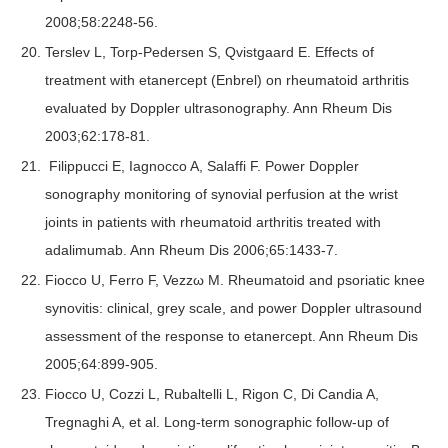
2008;58:2248-56.
Terslev L, Torp-Pedersen S, Qvistgaard E. Effects of
treatment with etanercept (Enbrel) on rheumatoid arthritis
evaluated by Doppler ultrasonography. Ann Rheum Dis
2003;62:178-81.
Filippucci E, Iagnocco A, Salaffi F. Power Doppler
sonography monitoring of synovial perfusion at the wrist
joints in patients with rheumatoid arthritis treated with
adalimumab. Ann Rheum Dis 2006;65:1433-7.
Fiocco U, Ferro F, Vezzω M. Rheumatoid and psoriatic knee
synovitis: clinical, grey scale, and power Doppler ultrasound
assessment of the response to etanercept. Ann Rheum Dis
2005;64:899-905.
Fiocco U, Cozzi L, Rubaltelli L, Rigon C, Di Candia A,
Tregnaghi A, et al. Long-term sonographic follow-up of