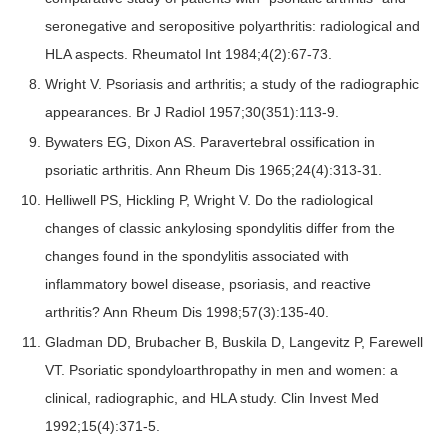
seronegative and seropositive polyarthritis: radiological and
HLA aspects. Rheumatol Int 1984;4(2):67-73.
Wright V. Psoriasis and arthritis; a study of the radiographic
appearances. Br J Radiol 1957;30(351):113-9.
Bywaters EG, Dixon AS. Paravertebral ossification in
psoriatic arthritis. Ann Rheum Dis 1965;24(4):313-31.
Helliwell PS, Hickling P, Wright V. Do the radiological
changes of classic ankylosing spondylitis differ from the
changes found in the spondylitis associated with
inflammatory bowel disease, psoriasis, and reactive
arthritis? Ann Rheum Dis 1998;57(3):135-40.
Gladman DD, Brubacher B, Buskila D, Langevitz P, Farewell
VT. Psoriatic spondyloarthropathy in men and women: a
clinical, radiographic, and HLA study. Clin Invest Med
1992;15(4):371-5.