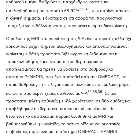
αρθρικού υμένα, διαβρώσεις, υποχόνδριες κύστεις και
35-37
υπεξαρθρήματα) σε ποσοστό 68-92%
, των οποίων πάντως
η κλινική σημασία, ειδικότερα σε ότι αφορά την προγνωστική
τους αξία για εκδήλωση νόσου, παραμένει ακόμα αδιευκρίνιστη.
Ο ρόλος της MRI στο monitoring της ΨΑ είναι υπαρκτός αλλά όχι
αρκούντως μέχρι σήμερα αξιολογημένος και αποσαφηνισμένος.
Φαίνεται με βάση πρόσφατα βιβλιογραφικά δεδομένα ότι η
παρακολούθηση και η εκτίμηση του θεραπευτικού
αποτελέσματος θα πρέπει να βασιστεί στο βαθμολογικό
σύστημα PsAMRIS, που έχει προταθεί από την OMERACT, το
οποίο βαθμολογεί τις φλεγμονώδεις αλλοιώσεις σε μαλακά μόρια
32,38,39
και οστά στις άκρες χείρες ασθενών με ΨΑ
. Σε μία
πρόσφατη μελέτη ασθενείς με ΨΑ χωρίστηκαν σε δύο ομάδες και
υποβλήθηκαν σε θεραπεία με abadacept και placebo. Το
θεραπευτικό αποτέλεσμα παρακολουθήθηκε με MRI και
βαθμολογήθηκε η υμενίτιδα, το οστικό οίδημα και οι οστικές
διαβρώσεις σύμφωνα με το σύστημα OMERACT RAMRIS